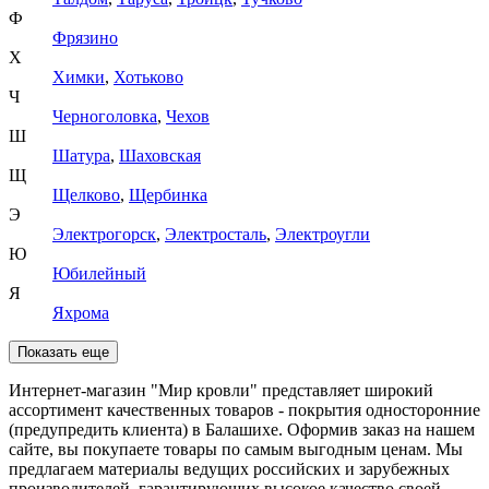
Ф
Фрязино
Х
Химки
,
Хотьково
Ч
Черноголовка
,
Чехов
Ш
Шатура
,
Шаховская
Щ
Щелково
,
Щербинка
Э
Электрогорск
,
Электросталь
,
Электроугли
Ю
Юбилейный
Я
Яхрома
Показать еще
Интернет-магазин "Мир кровли" представляет широкий
ассортимент качественных товаров - покрытия односторонние
(предупредить клиента) в Балашихе. Оформив заказ на нашем
сайте, вы покупаете товары по самым выгодным ценам. Мы
предлагаем материалы ведущих российских и зарубежных
производителей, гарантирующих высокое качество своей