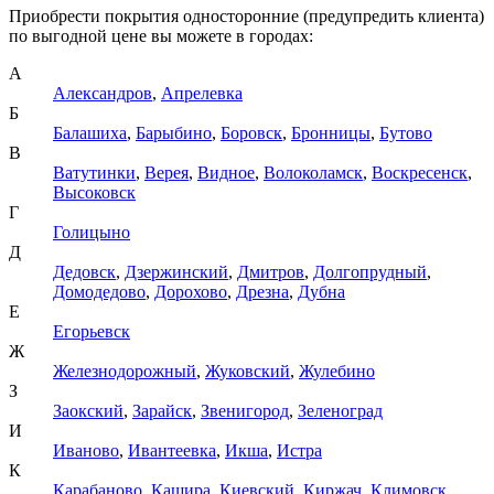
Приобрести покрытия односторонние (предупредить клиента)
по выгодной цене вы можете в городах:
А
Александров
,
Апрелевка
Б
Балашиха
,
Барыбино
,
Боровск
,
Бронницы
,
Бутово
В
Ватутинки
,
Верея
,
Видное
,
Волоколамск
,
Воскресенск
,
Высоковск
Г
Голицыно
Д
Дедовск
,
Дзержинский
,
Дмитров
,
Долгопрудный
,
Домодедово
,
Дорохово
,
Дрезна
,
Дубна
Е
Егорьевск
Ж
Железнодорожный
,
Жуковский
,
Жулебино
З
Заокский
,
Зарайск
,
Звенигород
,
Зеленоград
И
Иваново
,
Ивантеевка
,
Икша
,
Истра
К
Карабаново
,
Кашира
,
Киевский
,
Киржач
,
Климовск
,