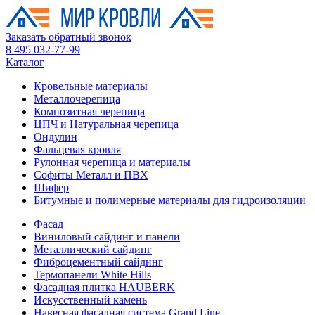
Заказать обратный звонок
8 495 032-77-99
Каталог
Кровельные материалы
Металлочерепица
Композитная черепица
ЦПЧ и Натуральная черепица
Ондулин
Фальцевая кровля
Рулонная черепица и материалы
Софиты Металл и ПВХ
Шифер
Битумные и полимерные материалы для гидроизоляции
Фасад
Виниловый сайдинг и панели
Металлический сайдинг
Фиброцементный сайдинг
Термопанели White Hills
Фасадная плитка HAUBERK
Искусственный камень
Навесная фасадная система Grand Line