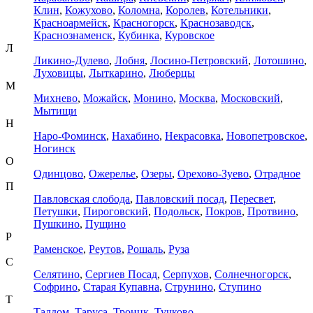
Клин
,
Кожухово
,
Коломна
,
Королев
,
Котельники
,
Красноармейск
,
Красногорск
,
Краснозаводск
,
Краснознаменск
,
Кубинка
,
Куровское
Л
Ликино-Дулево
,
Лобня
,
Лосино-Петровский
,
Лотошино
,
Луховицы
,
Лыткарино
,
Люберцы
М
Михнево
,
Можайск
,
Монино
,
Москва
,
Московский
,
Мытищи
Н
Наро-Фоминск
,
Нахабино
,
Некрасовка
,
Новопетровское
,
Ногинск
О
Одинцово
,
Ожерелье
,
Озеры
,
Орехово-Зуево
,
Отрадное
П
Павловская слобода
,
Павловский посад
,
Пересвет
,
Петушки
,
Пироговский
,
Подольск
,
Покров
,
Протвино
,
Пушкино
,
Пущино
Р
Раменское
,
Реутов
,
Рошаль
,
Руза
С
Селятино
,
Сергиев Посад
,
Серпухов
,
Солнечногорск
,
Софрино
,
Старая Купавна
,
Струнино
,
Ступино
Т
Талдом
,
Таруса
,
Троицк
,
Тучково