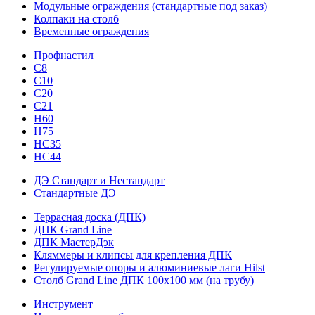
Модульные ограждения (стандартные под заказ)
Колпаки на столб
Временные ограждения
Профнастил
С8
С10
С20
С21
H60
H75
HС35
НС44
ДЭ Стандарт и Нестандарт
Стандартные ДЭ
Террасная доска (ДПК)
ДПК Grand Line
ДПК МастерДэк
Кляммеры и клипсы для крепления ДПК
Регулируемые опоры и алюминиевые лаги Hilst
Столб Grand Line ДПК 100х100 мм (на трубу)
Инструмент