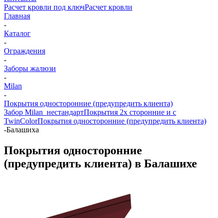
Расчет кровли под ключ
Расчет кровли
Главная
-
Каталог
-
Ограждения
-
Заборы жалюзи
-
Milan
-
Покрытия односторонние (предупредить клиента)
Забор Milan_нестандарт
Покрытия 2х сторонние и с
TwinColor
Покрытия односторонние (предупредить клиента)
-
Балашиха
Покрытия односторонние
(предупредить клиента) в Балашихе