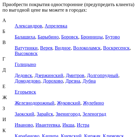
Приобрести покрытия односторонние (предупредить клиента)
по выгодной цене вы можете в городах:
А
Александров
,
Апрелевка
Б
Балашиха
,
Барыбино
,
Боровск
,
Бронницы
,
Бутово
В
Ватутинки
,
Верея
,
Видное
,
Волоколамск
,
Воскресенск
,
Высоковск
Г
Голицыно
Д
Дедовск
,
Дзержинский
,
Дмитров
,
Долгопрудный
,
Домодедово
,
Дорохово
,
Дрезна
,
Дубна
Е
Егорьевск
Ж
Железнодорожный
,
Жуковский
,
Жулебино
З
Заокский
,
Зарайск
,
Звенигород
,
Зеленоград
И
Иваново
,
Ивантеевка
,
Икша
,
Истра
К
Карабаново
,
Кашира
,
Киевский
,
Киржач
,
Климовск
,