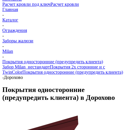
Расчет кровли под ключ
Расчет кровли
Главная
-
Каталог
-
Ограждения
-
Заборы жалюзи
-
Milan
-
Покрытия односторонние (предупредить клиента)
Забор Milan_нестандарт
Покрытия 2х сторонние и с
TwinColor
Покрытия односторонние (предупредить клиента)
-
Дорохово
Покрытия односторонние
(предупредить клиента) в Дорохово