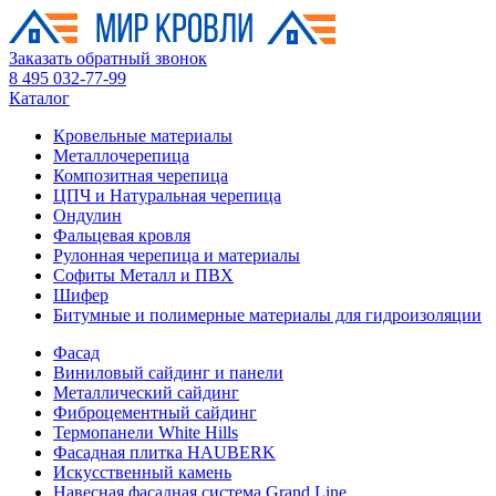
Заказать обратный звонок
8 495 032-77-99
Каталог
Кровельные материалы
Металлочерепица
Композитная черепица
ЦПЧ и Натуральная черепица
Ондулин
Фальцевая кровля
Рулонная черепица и материалы
Софиты Металл и ПВХ
Шифер
Битумные и полимерные материалы для гидроизоляции
Фасад
Виниловый сайдинг и панели
Металлический сайдинг
Фиброцементный сайдинг
Термопанели White Hills
Фасадная плитка HAUBERK
Искусственный камень
Навесная фасадная система Grand Line