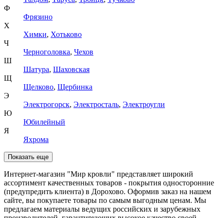
Ф
Фрязино
Х
Химки
,
Хотьково
Ч
Черноголовка
,
Чехов
Ш
Шатура
,
Шаховская
Щ
Щелково
,
Щербинка
Э
Электрогорск
,
Электросталь
,
Электроугли
Ю
Юбилейный
Я
Яхрома
Показать еще
Интернет-магазин "Мир кровли" представляет широкий
ассортимент качественных товаров - покрытия односторонние
(предупредить клиента) в Дорохово. Оформив заказ на нашем
сайте, вы покупаете товары по самым выгодным ценам. Мы
предлагаем материалы ведущих российских и зарубежных
производителей, гарантирующих высокое качество своей