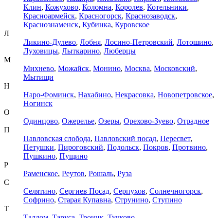
Клин
,
Кожухово
,
Коломна
,
Королев
,
Котельники
,
Красноармейск
,
Красногорск
,
Краснозаводск
,
Краснознаменск
,
Кубинка
,
Куровское
Л
Ликино-Дулево
,
Лобня
,
Лосино-Петровский
,
Лотошино
,
Луховицы
,
Лыткарино
,
Люберцы
М
Михнево
,
Можайск
,
Монино
,
Москва
,
Московский
,
Мытищи
Н
Наро-Фоминск
,
Нахабино
,
Некрасовка
,
Новопетровское
,
Ногинск
О
Одинцово
,
Ожерелье
,
Озеры
,
Орехово-Зуево
,
Отрадное
П
Павловская слобода
,
Павловский посад
,
Пересвет
,
Петушки
,
Пироговский
,
Подольск
,
Покров
,
Протвино
,
Пушкино
,
Пущино
Р
Раменское
,
Реутов
,
Рошаль
,
Руза
С
Селятино
,
Сергиев Посад
,
Серпухов
,
Солнечногорск
,
Софрино
,
Старая Купавна
,
Струнино
,
Ступино
Т
Талдом
,
Таруса
,
Троицк
,
Тучково