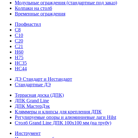
Модульные ограждения (стандартные под заказ)
Колпаки на столб
Временные ограждения
Профнастил
С8
С10
С20
С21
H60
H75
HС35
НС44
ДЭ Стандарт и Нестандарт
Стандартные ДЭ
Террасная доска (ДПК)
ДПК Grand Line
ДПК МастерДэк
Кляммеры и клипсы для крепления ДПК
Регулируемые опоры и алюминиевые лаги Hilst
Столб Grand Line ДПК 100х100 мм (на трубу)
Инструмент