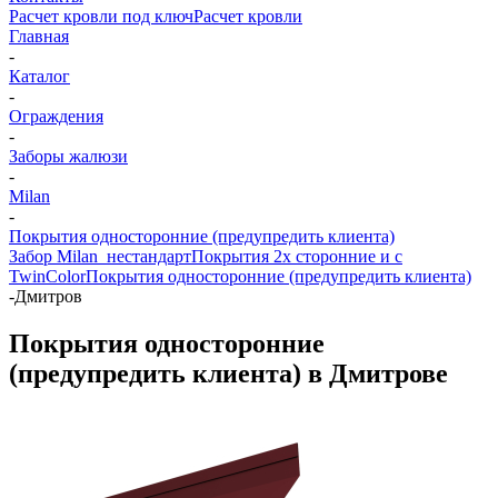
Расчет кровли под ключ
Расчет кровли
Главная
-
Каталог
-
Ограждения
-
Заборы жалюзи
-
Milan
-
Покрытия односторонние (предупредить клиента)
Забор Milan_нестандарт
Покрытия 2х сторонние и с
TwinColor
Покрытия односторонние (предупредить клиента)
-
Дмитров
Покрытия односторонние
(предупредить клиента) в Дмитрове