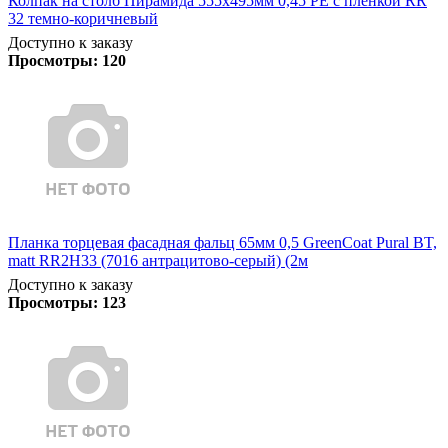
Колпак на столб Пирамида 555х495мм 0,45 PE с пленкой RR
32 темно-коричневый
Доступно к заказу
Просмотры:
120
Планка торцевая фасадная фальц 65мм 0,5 GreenCoat Pural BT,
matt RR2H33 (7016 антрацитово-серый) (2м
Доступно к заказу
Просмотры:
123