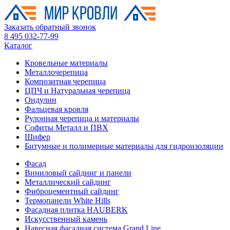
Заказать обратный звонок
8 495 032-77-99
Каталог
Кровельные материалы
Металлочерепица
Композитная черепица
ЦПЧ и Натуральная черепица
Ондулин
Фальцевая кровля
Рулонная черепица и материалы
Софиты Металл и ПВХ
Шифер
Битумные и полимерные материалы для гидроизоляции
Фасад
Виниловый сайдинг и панели
Металлический сайдинг
Фиброцементный сайдинг
Термопанели White Hills
Фасадная плитка HAUBERK
Искусственный камень
Навесная фасадная система Grand Line