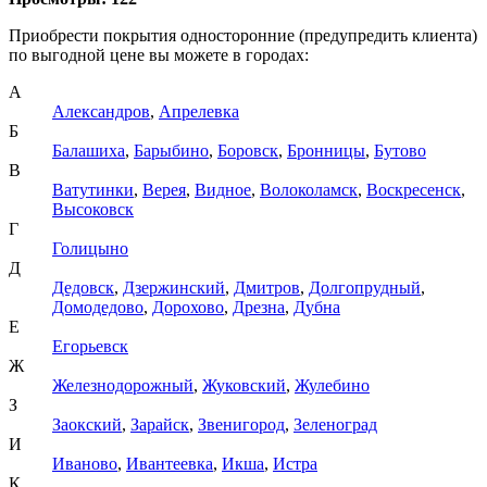
Приобрести покрытия односторонние (предупредить клиента)
по выгодной цене вы можете в городах:
А
Александров
,
Апрелевка
Б
Балашиха
,
Барыбино
,
Боровск
,
Бронницы
,
Бутово
В
Ватутинки
,
Верея
,
Видное
,
Волоколамск
,
Воскресенск
,
Высоковск
Г
Голицыно
Д
Дедовск
,
Дзержинский
,
Дмитров
,
Долгопрудный
,
Домодедово
,
Дорохово
,
Дрезна
,
Дубна
Е
Егорьевск
Ж
Железнодорожный
,
Жуковский
,
Жулебино
З
Заокский
,
Зарайск
,
Звенигород
,
Зеленоград
И
Иваново
,
Ивантеевка
,
Икша
,
Истра
К