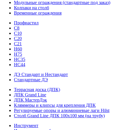
Модульные ограждения (стандартные под заказ)
Колпаки на столб
Временные ограждения
Профнастил
С8
С10
С20
С21
H60
H75
HС35
НС44
ДЭ Стандарт и Нестандарт
Стандартные ДЭ
Террасная доска (ДПК)
ДПК Grand Line
ДПК МастерДэк
Кляммеры и клипсы для крепления ДПК
Регулируемые опоры и алюминиевые лаги Hilst
Столб Grand Line ДПК 100х100 мм (на трубу)
Инструмент