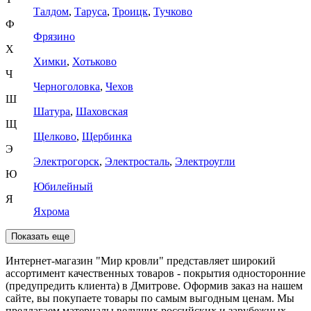
Талдом
,
Таруса
,
Троицк
,
Тучково
Ф
Фрязино
Х
Химки
,
Хотьково
Ч
Черноголовка
,
Чехов
Ш
Шатура
,
Шаховская
Щ
Щелково
,
Щербинка
Э
Электрогорск
,
Электросталь
,
Электроугли
Ю
Юбилейный
Я
Яхрома
Показать еще
Интернет-магазин "Мир кровли" представляет широкий
ассортимент качественных товаров - покрытия односторонние
(предупредить клиента) в Дмитрове. Оформив заказ на нашем
сайте, вы покупаете товары по самым выгодным ценам. Мы
предлагаем материалы ведущих российских и зарубежных