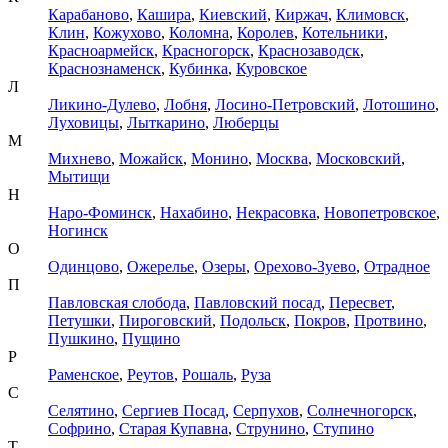
Карабаново
,
Кашира
,
Киевский
,
Киржач
,
Климовск
,
Клин
,
Кожухово
,
Коломна
,
Королев
,
Котельники
,
Красноармейск
,
Красногорск
,
Краснозаводск
,
Краснознаменск
,
Кубинка
,
Куровское
Л
Ликино-Дулево
,
Лобня
,
Лосино-Петровский
,
Лотошино
,
Луховицы
,
Лыткарино
,
Люберцы
М
Михнево
,
Можайск
,
Монино
,
Москва
,
Московский
,
Мытищи
Н
Наро-Фоминск
,
Нахабино
,
Некрасовка
,
Новопетровское
,
Ногинск
О
Одинцово
,
Ожерелье
,
Озеры
,
Орехово-Зуево
,
Отрадное
П
Павловская слобода
,
Павловский посад
,
Пересвет
,
Петушки
,
Пироговский
,
Подольск
,
Покров
,
Протвино
,
Пушкино
,
Пущино
Р
Раменское
,
Реутов
,
Рошаль
,
Руза
С
Селятино
,
Сергиев Посад
,
Серпухов
,
Солнечногорск
,
Софрино
,
Старая Купавна
,
Струнино
,
Ступино
Т