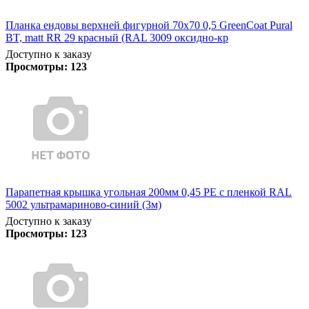
Планка ендовы верхней фигурной 70x70 0,5 GreenCoat Pural
BT, matt RR 29 красный (RAL 3009 оксидно-кр
Доступно к заказу
Просмотры:
123
Парапетная крышка угольная 200мм 0,45 PE с пленкой RAL
5002 ультрамариново-синий (3м)
Доступно к заказу
Просмотры:
123