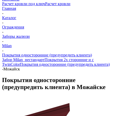
Расчет кровли под ключ
Расчет кровли
Главная
-
Каталог
-
Ограждения
-
Заборы жалюзи
-
Milan
-
Покрытия односторонние (предупредить клиента)
Забор Milan_нестандарт
Покрытия 2х сторонние и с
TwinColor
Покрытия односторонние (предупредить клиента)
-
Можайск
Покрытия односторонние
(предупредить клиента) в Можайске