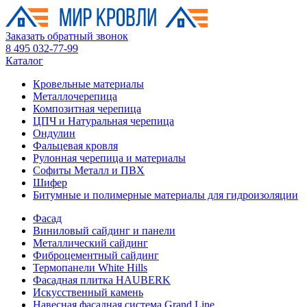
Заказать обратный звонок
8 495 032-77-99
Каталог
Кровельные материалы
Металлочерепица
Композитная черепица
ЦПЧ и Натуральная черепица
Ондулин
Фальцевая кровля
Рулонная черепица и материалы
Софиты Металл и ПВХ
Шифер
Битумные и полимерные материалы для гидроизоляции
Фасад
Виниловый сайдинг и панели
Металлический сайдинг
Фиброцементный сайдинг
Термопанели White Hills
Фасадная плитка HAUBERK
Искусственный камень
Навесная фасадная система Grand Line