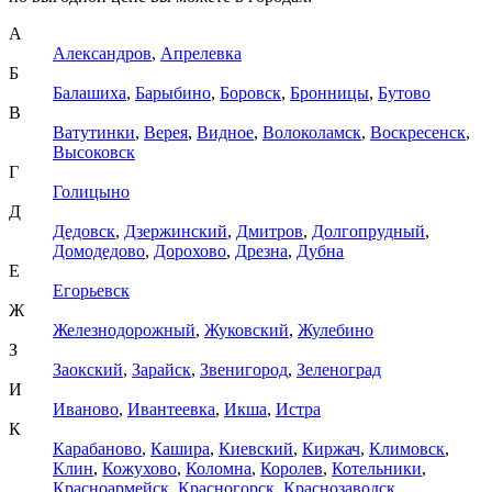
А
Александров
,
Апрелевка
Б
Балашиха
,
Барыбино
,
Боровск
,
Бронницы
,
Бутово
В
Ватутинки
,
Верея
,
Видное
,
Волоколамск
,
Воскресенск
,
Высоковск
Г
Голицыно
Д
Дедовск
,
Дзержинский
,
Дмитров
,
Долгопрудный
,
Домодедово
,
Дорохово
,
Дрезна
,
Дубна
Е
Егорьевск
Ж
Железнодорожный
,
Жуковский
,
Жулебино
З
Заокский
,
Зарайск
,
Звенигород
,
Зеленоград
И
Иваново
,
Ивантеевка
,
Икша
,
Истра
К
Карабаново
,
Кашира
,
Киевский
,
Киржач
,
Климовск
,
Клин
,
Кожухово
,
Коломна
,
Королев
,
Котельники
,
Красноармейск
,
Красногорск
,
Краснозаводск
,