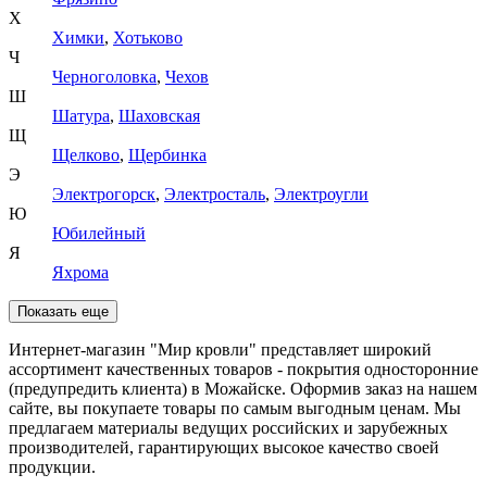
Х
Химки
,
Хотьково
Ч
Черноголовка
,
Чехов
Ш
Шатура
,
Шаховская
Щ
Щелково
,
Щербинка
Э
Электрогорск
,
Электросталь
,
Электроугли
Ю
Юбилейный
Я
Яхрома
Показать еще
Интернет-магазин "Мир кровли" представляет широкий
ассортимент качественных товаров - покрытия односторонние
(предупредить клиента) в Можайске. Оформив заказ на нашем
сайте, вы покупаете товары по самым выгодным ценам. Мы
предлагаем материалы ведущих российских и зарубежных
производителей, гарантирующих высокое качество своей
продукции.