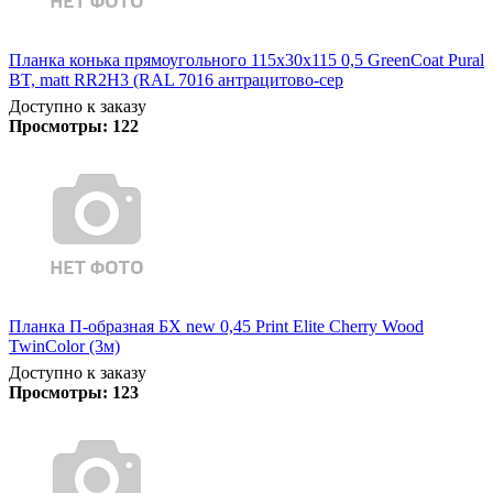
Планка конька прямоугольного 115х30х115 0,5 GreenCoat Pural
BT, matt RR2Н3 (RAL 7016 антрацитово-сер
Доступно к заказу
Просмотры:
122
Планка П-образная БХ new 0,45 Print Elite Cherry Wood
TwinColor (3м)
Доступно к заказу
Просмотры:
123