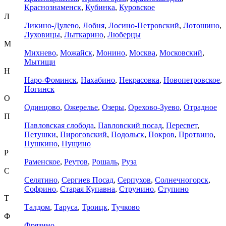
Краснознаменск
,
Кубинка
,
Куровское
Л
Ликино-Дулево
,
Лобня
,
Лосино-Петровский
,
Лотошино
,
Луховицы
,
Лыткарино
,
Люберцы
М
Михнево
,
Можайск
,
Монино
,
Москва
,
Московский
,
Мытищи
Н
Наро-Фоминск
,
Нахабино
,
Некрасовка
,
Новопетровское
,
Ногинск
О
Одинцово
,
Ожерелье
,
Озеры
,
Орехово-Зуево
,
Отрадное
П
Павловская слобода
,
Павловский посад
,
Пересвет
,
Петушки
,
Пироговский
,
Подольск
,
Покров
,
Протвино
,
Пушкино
,
Пущино
Р
Раменское
,
Реутов
,
Рошаль
,
Руза
С
Селятино
,
Сергиев Посад
,
Серпухов
,
Солнечногорск
,
Софрино
,
Старая Купавна
,
Струнино
,
Ступино
Т
Талдом
,
Таруса
,
Троицк
,
Тучково
Ф
Фрязино