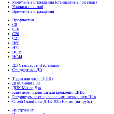
Модульные ограждения (стандартные под заказ)
Колпаки на столб
Временные ограждения
Профнастил
С8
С10
С20
С21
H60
H75
HС35
НС44
ДЭ Стандарт и Нестандарт
Стандартные ДЭ
Террасная доска (ДПК)
ДПК Grand Line
ДПК МастерДэк
Кляммеры и клипсы для крепления ДПК
Регулируемые опоры и алюминиевые лаги Hilst
Столб Grand Line ДПК 100х100 мм (на трубу)
Инструмент