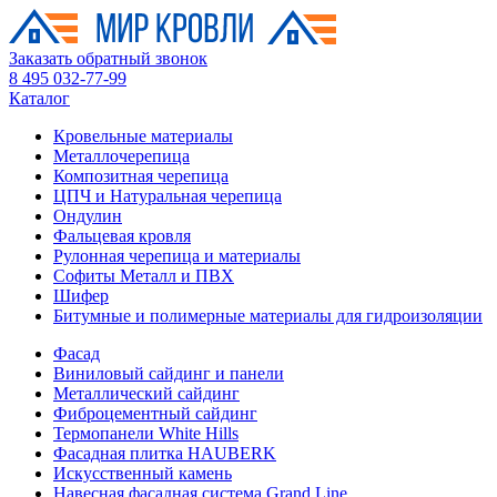
Заказать обратный звонок
8 495 032-77-99
Каталог
Кровельные материалы
Металлочерепица
Композитная черепица
ЦПЧ и Натуральная черепица
Ондулин
Фальцевая кровля
Рулонная черепица и материалы
Софиты Металл и ПВХ
Шифер
Битумные и полимерные материалы для гидроизоляции
Фасад
Виниловый сайдинг и панели
Металлический сайдинг
Фиброцементный сайдинг
Термопанели White Hills
Фасадная плитка HAUBERK
Искусственный камень
Навесная фасадная система Grand Line