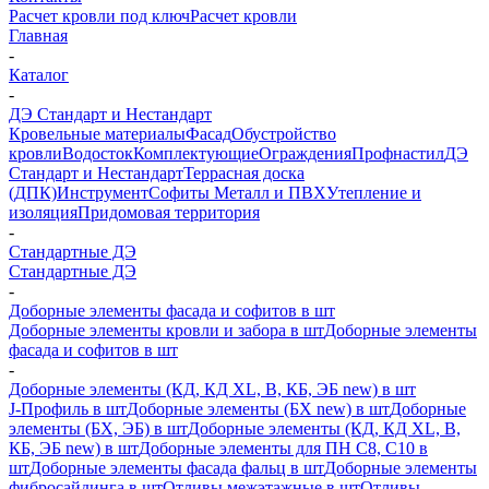
Расчет кровли под ключ
Расчет кровли
Главная
-
Каталог
-
ДЭ Стандарт и Нестандарт
Кровельные материалы
Фасад
Обустройство
кровли
Водосток
Комплектующие
Ограждения
Профнастил
ДЭ
Стандарт и Нестандарт
Террасная доска
(ДПК)
Инструмент
Софиты Металл и ПВХ
Утепление и
изоляция
Придомовая территория
-
Стандартные ДЭ
Стандартные ДЭ
-
Доборные элементы фасада и софитов в шт
Доборные элементы кровли и забора в шт
Доборные элементы
фасада и софитов в шт
-
Доборные элементы (КД, КД XL, В, КБ, ЭБ new) в шт
J-Профиль в шт
Доборные элементы (БХ new) в шт
Доборные
элементы (БХ, ЭБ) в шт
Доборные элементы (КД, КД XL, В,
КБ, ЭБ new) в шт
Доборные элементы для ПН С8, С10 в
шт
Доборные элементы фасада фальц в шт
Доборные элементы
фибросайдинга в шт
Отливы межэтажные в шт
Отливы