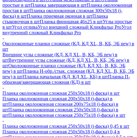
простые в шт
Планка завершающая в шт
Планка околооконная
простая в шт
Планка околооконная сложная 300х50х18 (j-
фаска) в шт
Планка приемная оконная в шт
Планка
стыковочная в шт
Планка финишная 46х25 в шт
Углы простые
в шт
Угол отлива
Угол внешний сложный Кликфальц Pro
Угол
внутренний сложный Кликфальц Pro
-
Околооконные планки сложные (КД, КД XL, В, КБ, ЭБ new) в
шт
Внешние углы сложные (КД, КД XL, В, КБ, ЭБ new) в
шт
Внутренние углы сложные (КД, КД XL, В, КБ, ЭБ new) в
шт
Околооконные планки сложные (КД, КД XL, В, КБ, ЭБ
new) в шт
Планка H-обр./стык. сложная (КД, КД XL, В, КБ, ЭБ
new) в шт
Планка начальная (КД, КД XL, КБ) в шт
Планка П-
образная/завершающая сложная (КД) в шт
-
Планка околооконная сложная 250х50х18 (j-фаска) в шт
Планка околооконная сложная 200х50х18 (j-фаска) в
шт
Планка околооконная сложная 200х75х18 (j-фаска) в
шт
Планка околооконная сложная 250х50х18 (j-фаска) в
шт
Планка околооконная сложная 250х75х18 (j-фаска) в шт
-
Планка околооконная сложная 250х50х18 (j-фаска) 0,45 в шт
Планка околооконная сложная 250х50х18 (j-фаска) 0,4 в