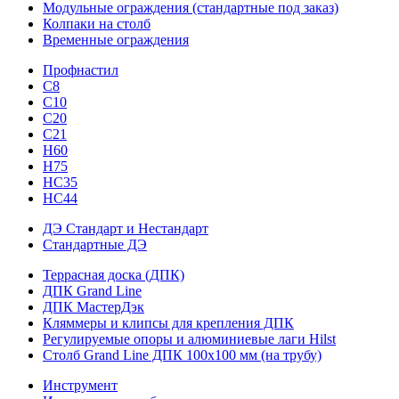
Модульные ограждения (стандартные под заказ)
Колпаки на столб
Временные ограждения
Профнастил
С8
С10
С20
С21
H60
H75
HС35
НС44
ДЭ Стандарт и Нестандарт
Стандартные ДЭ
Террасная доска (ДПК)
ДПК Grand Line
ДПК МастерДэк
Кляммеры и клипсы для крепления ДПК
Регулируемые опоры и алюминиевые лаги Hilst
Столб Grand Line ДПК 100х100 мм (на трубу)
Инструмент