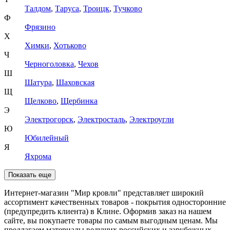
Талдом
,
Таруса
,
Троицк
,
Тучково
Ф
Фрязино
Х
Химки
,
Хотьково
Ч
Черноголовка
,
Чехов
Ш
Шатура
,
Шаховская
Щ
Щелково
,
Щербинка
Э
Электрогорск
,
Электросталь
,
Электроугли
Ю
Юбилейный
Я
Яхрома
Показать еще
Интернет-магазин "Мир кровли" представляет широкий
ассортимент качественных товаров - покрытия односторонние
(предупредить клиента) в Клине. Оформив заказ на нашем
сайте, вы покупаете товары по самым выгодным ценам. Мы
предлагаем материалы ведущих российских и зарубежных