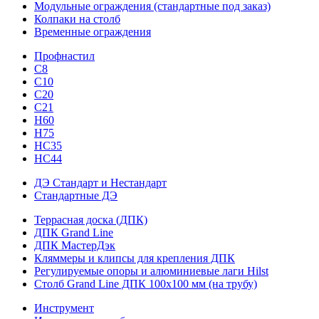
Модульные ограждения (стандартные под заказ)
Колпаки на столб
Временные ограждения
Профнастил
С8
С10
С20
С21
H60
H75
HС35
НС44
ДЭ Стандарт и Нестандарт
Стандартные ДЭ
Террасная доска (ДПК)
ДПК Grand Line
ДПК МастерДэк
Кляммеры и клипсы для крепления ДПК
Регулируемые опоры и алюминиевые лаги Hilst
Столб Grand Line ДПК 100х100 мм (на трубу)
Инструмент