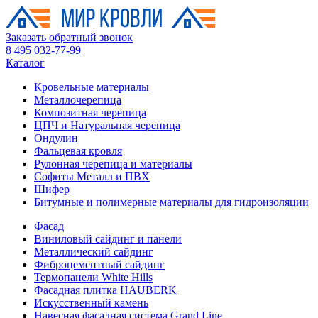
Заказать обратный звонок
8 495 032-77-99
Каталог
Кровельные материалы
Металлочерепица
Композитная черепица
ЦПЧ и Натуральная черепица
Ондулин
Фальцевая кровля
Рулонная черепица и материалы
Софиты Металл и ПВХ
Шифер
Битумные и полимерные материалы для гидроизоляции
Фасад
Виниловый сайдинг и панели
Металлический сайдинг
Фиброцементный сайдинг
Термопанели White Hills
Фасадная плитка HAUBERK
Искусственный камень
Навесная фасадная система Grand Line