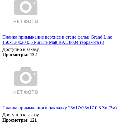
Планка примыкание верхнее к стене фальц Grand Line
150х130х20 0,5 PurLite Matt RAL 8004 терракота (3
Доступно к заказу
Просмотры:
122
Планка примыкания в накладку 25х17х35х17 0,5 Zn (2м)
Доступно к заказу
Просмотры:
121