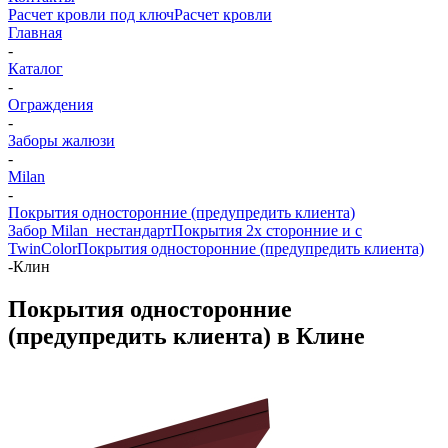
Расчет кровли под ключ
Расчет кровли
Главная
-
Каталог
-
Ограждения
-
Заборы жалюзи
-
Milan
-
Покрытия односторонние (предупредить клиента)
Забор Milan_нестандарт
Покрытия 2х сторонние и с
TwinColor
Покрытия односторонние (предупредить клиента)
-
Клин
Покрытия односторонние
(предупредить клиента) в Клине