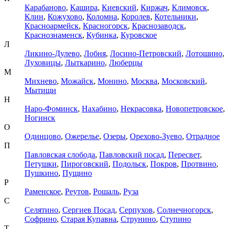
Карабаново
,
Кашира
,
Киевский
,
Киржач
,
Климовск
,
Клин
,
Кожухово
,
Коломна
,
Королев
,
Котельники
,
Красноармейск
,
Красногорск
,
Краснозаводск
,
Краснознаменск
,
Кубинка
,
Куровское
Л
Ликино-Дулево
,
Лобня
,
Лосино-Петровский
,
Лотошино
,
Луховицы
,
Лыткарино
,
Люберцы
М
Михнево
,
Можайск
,
Монино
,
Москва
,
Московский
,
Мытищи
Н
Наро-Фоминск
,
Нахабино
,
Некрасовка
,
Новопетровское
,
Ногинск
О
Одинцово
,
Ожерелье
,
Озеры
,
Орехово-Зуево
,
Отрадное
П
Павловская слобода
,
Павловский посад
,
Пересвет
,
Петушки
,
Пироговский
,
Подольск
,
Покров
,
Протвино
,
Пушкино
,
Пущино
Р
Раменское
,
Реутов
,
Рошаль
,
Руза
С
Селятино
,
Сергиев Посад
,
Серпухов
,
Солнечногорск
,
Софрино
,
Старая Купавна
,
Струнино
,
Ступино
Т