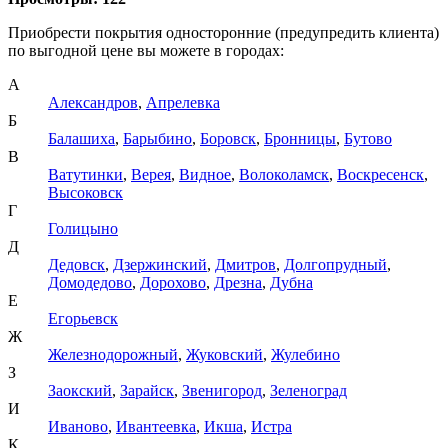
Приобрести покрытия односторонние (предупредить клиента)
по выгодной цене вы можете в городах:
А
Александров
,
Апрелевка
Б
Балашиха
,
Барыбино
,
Боровск
,
Бронницы
,
Бутово
В
Ватутинки
,
Верея
,
Видное
,
Волоколамск
,
Воскресенск
,
Высоковск
Г
Голицыно
Д
Дедовск
,
Дзержинский
,
Дмитров
,
Долгопрудный
,
Домодедово
,
Дорохово
,
Дрезна
,
Дубна
Е
Егорьевск
Ж
Железнодорожный
,
Жуковский
,
Жулебино
З
Заокский
,
Зарайск
,
Звенигород
,
Зеленоград
И
Иваново
,
Ивантеевка
,
Икша
,
Истра
К