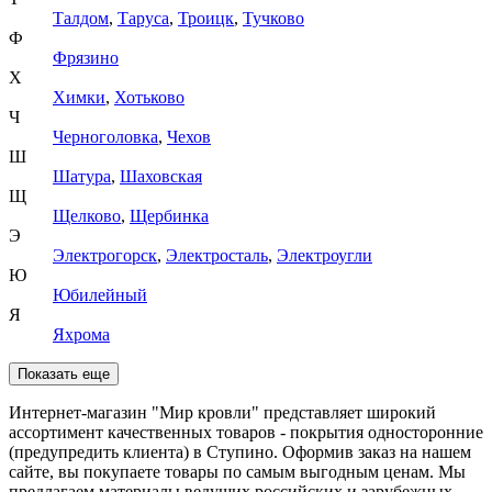
Талдом
,
Таруса
,
Троицк
,
Тучково
Ф
Фрязино
Х
Химки
,
Хотьково
Ч
Черноголовка
,
Чехов
Ш
Шатура
,
Шаховская
Щ
Щелково
,
Щербинка
Э
Электрогорск
,
Электросталь
,
Электроугли
Ю
Юбилейный
Я
Яхрома
Показать еще
Интернет-магазин "Мир кровли" представляет широкий
ассортимент качественных товаров - покрытия односторонние
(предупредить клиента) в Ступино. Оформив заказ на нашем
сайте, вы покупаете товары по самым выгодным ценам. Мы
предлагаем материалы ведущих российских и зарубежных