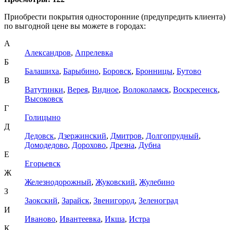
Приобрести покрытия односторонние (предупредить клиента)
по выгодной цене вы можете в городах:
А
Александров
,
Апрелевка
Б
Балашиха
,
Барыбино
,
Боровск
,
Бронницы
,
Бутово
В
Ватутинки
,
Верея
,
Видное
,
Волоколамск
,
Воскресенск
,
Высоковск
Г
Голицыно
Д
Дедовск
,
Дзержинский
,
Дмитров
,
Долгопрудный
,
Домодедово
,
Дорохово
,
Дрезна
,
Дубна
Е
Егорьевск
Ж
Железнодорожный
,
Жуковский
,
Жулебино
З
Заокский
,
Зарайск
,
Звенигород
,
Зеленоград
И
Иваново
,
Ивантеевка
,
Икша
,
Истра
К