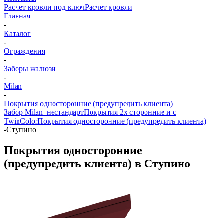
Расчет кровли под ключ
Расчет кровли
Главная
-
Каталог
-
Ограждения
-
Заборы жалюзи
-
Milan
-
Покрытия односторонние (предупредить клиента)
Забор Milan_нестандарт
Покрытия 2х сторонние и с
TwinColor
Покрытия односторонние (предупредить клиента)
-
Ступино
Покрытия односторонние
(предупредить клиента) в Ступино