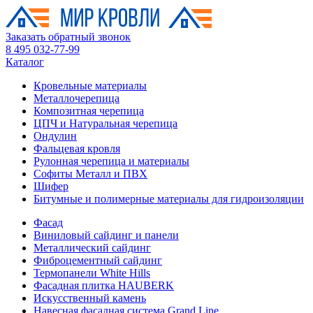
Заказать обратный звонок
8 495 032-77-99
Каталог
Кровельные материалы
Металлочерепица
Композитная черепица
ЦПЧ и Натуральная черепица
Ондулин
Фальцевая кровля
Рулонная черепица и материалы
Софиты Металл и ПВХ
Шифер
Битумные и полимерные материалы для гидроизоляции
Фасад
Виниловый сайдинг и панели
Металлический сайдинг
Фиброцементный сайдинг
Термопанели White Hills
Фасадная плитка HAUBERK
Искусственный камень
Навесная фасадная система Grand Line