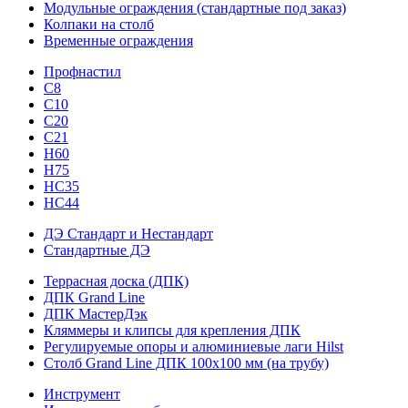
Модульные ограждения (стандартные под заказ)
Колпаки на столб
Временные ограждения
Профнастил
С8
С10
С20
С21
H60
H75
HС35
НС44
ДЭ Стандарт и Нестандарт
Стандартные ДЭ
Террасная доска (ДПК)
ДПК Grand Line
ДПК МастерДэк
Кляммеры и клипсы для крепления ДПК
Регулируемые опоры и алюминиевые лаги Hilst
Столб Grand Line ДПК 100х100 мм (на трубу)
Инструмент