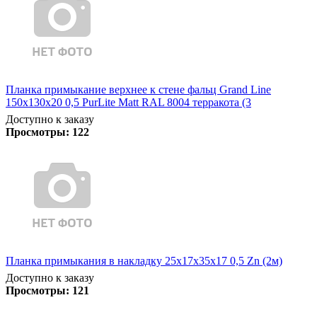
Планка примыкание верхнее к стене фальц Grand Line
150х130х20 0,5 PurLite Matt RAL 8004 терракота (3
Доступно к заказу
Просмотры:
122
Планка примыкания в накладку 25х17х35х17 0,5 Zn (2м)
Доступно к заказу
Просмотры:
121