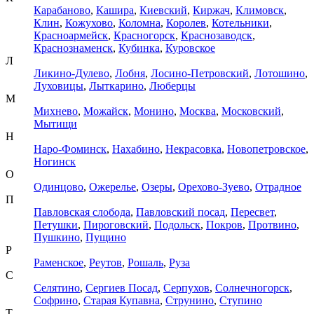
Карабаново
,
Кашира
,
Киевский
,
Киржач
,
Климовск
,
Клин
,
Кожухово
,
Коломна
,
Королев
,
Котельники
,
Красноармейск
,
Красногорск
,
Краснозаводск
,
Краснознаменск
,
Кубинка
,
Куровское
Л
Ликино-Дулево
,
Лобня
,
Лосино-Петровский
,
Лотошино
,
Луховицы
,
Лыткарино
,
Люберцы
М
Михнево
,
Можайск
,
Монино
,
Москва
,
Московский
,
Мытищи
Н
Наро-Фоминск
,
Нахабино
,
Некрасовка
,
Новопетровское
,
Ногинск
О
Одинцово
,
Ожерелье
,
Озеры
,
Орехово-Зуево
,
Отрадное
П
Павловская слобода
,
Павловский посад
,
Пересвет
,
Петушки
,
Пироговский
,
Подольск
,
Покров
,
Протвино
,
Пушкино
,
Пущино
Р
Раменское
,
Реутов
,
Рошаль
,
Руза
С
Селятино
,
Сергиев Посад
,
Серпухов
,
Солнечногорск
,
Софрино
,
Старая Купавна
,
Струнино
,
Ступино
Т