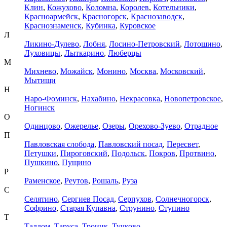
Клин
,
Кожухово
,
Коломна
,
Королев
,
Котельники
,
Красноармейск
,
Красногорск
,
Краснозаводск
,
Краснознаменск
,
Кубинка
,
Куровское
Л
Ликино-Дулево
,
Лобня
,
Лосино-Петровский
,
Лотошино
,
Луховицы
,
Лыткарино
,
Люберцы
М
Михнево
,
Можайск
,
Монино
,
Москва
,
Московский
,
Мытищи
Н
Наро-Фоминск
,
Нахабино
,
Некрасовка
,
Новопетровское
,
Ногинск
О
Одинцово
,
Ожерелье
,
Озеры
,
Орехово-Зуево
,
Отрадное
П
Павловская слобода
,
Павловский посад
,
Пересвет
,
Петушки
,
Пироговский
,
Подольск
,
Покров
,
Протвино
,
Пушкино
,
Пущино
Р
Раменское
,
Реутов
,
Рошаль
,
Руза
С
Селятино
,
Сергиев Посад
,
Серпухов
,
Солнечногорск
,
Софрино
,
Старая Купавна
,
Струнино
,
Ступино
Т
Талдом
,
Таруса
,
Троицк
,
Тучково