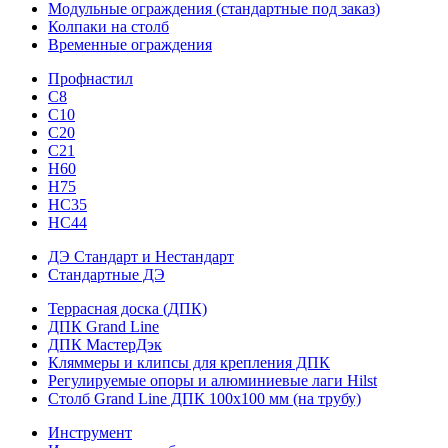
Модульные ограждения (стандартные под заказ)
Колпаки на столб
Временные ограждения
Профнастил
С8
С10
С20
С21
H60
H75
HС35
НС44
ДЭ Стандарт и Нестандарт
Стандартные ДЭ
Террасная доска (ДПК)
ДПК Grand Line
ДПК МастерДэк
Кляммеры и клипсы для крепления ДПК
Регулируемые опоры и алюминиевые лаги Hilst
Столб Grand Line ДПК 100х100 мм (на трубу)
Инструмент