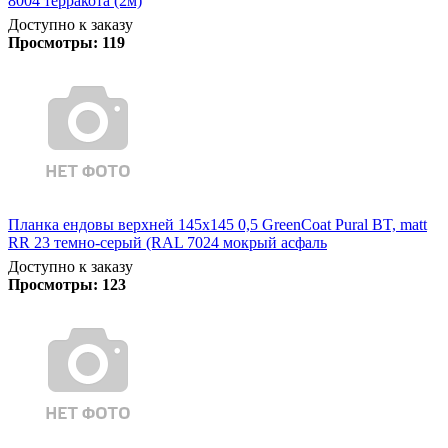
8004 терракота (2м)
Доступно к заказу
Просмотры:
119
Планка ендовы верхней 145х145 0,5 GreenCoat Pural BT, matt
RR 23 темно-серый (RAL 7024 мокрый асфаль
Доступно к заказу
Просмотры:
123