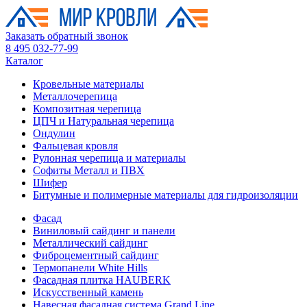
Заказать обратный звонок
8 495 032-77-99
Каталог
Кровельные материалы
Металлочерепица
Композитная черепица
ЦПЧ и Натуральная черепица
Ондулин
Фальцевая кровля
Рулонная черепица и материалы
Софиты Металл и ПВХ
Шифер
Битумные и полимерные материалы для гидроизоляции
Фасад
Виниловый сайдинг и панели
Металлический сайдинг
Фиброцементный сайдинг
Термопанели White Hills
Фасадная плитка HAUBERK
Искусственный камень
Навесная фасадная система Grand Line