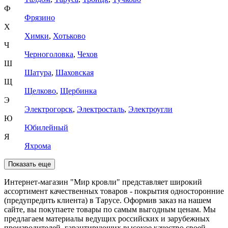
Ф
Фрязино
Х
Химки
,
Хотьково
Ч
Черноголовка
,
Чехов
Ш
Шатура
,
Шаховская
Щ
Щелково
,
Щербинка
Э
Электрогорск
,
Электросталь
,
Электроугли
Ю
Юбилейный
Я
Яхрома
Показать еще
Интернет-магазин "Мир кровли" представляет широкий
ассортимент качественных товаров - покрытия односторонние
(предупредить клиента) в Тарусе. Оформив заказ на нашем
сайте, вы покупаете товары по самым выгодным ценам. Мы
предлагаем материалы ведущих российских и зарубежных
производителей, гарантирующих высокое качество своей