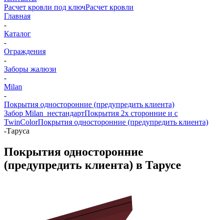
Расчет кровли под ключ
Расчет кровли
Главная
-
Каталог
-
Ограждения
-
Заборы жалюзи
-
Milan
-
Покрытия односторонние (предупредить клиента)
Забор Milan_нестандарт
Покрытия 2х сторонние и с
TwinColor
Покрытия односторонние (предупредить клиента)
-
Таруса
Покрытия односторонние
(предупредить клиента) в Тарусе