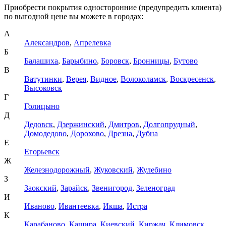
Приобрести покрытия односторонние (предупредить клиента)
по выгодной цене вы можете в городах:
А
Александров
,
Апрелевка
Б
Балашиха
,
Барыбино
,
Боровск
,
Бронницы
,
Бутово
В
Ватутинки
,
Верея
,
Видное
,
Волоколамск
,
Воскресенск
,
Высоковск
Г
Голицыно
Д
Дедовск
,
Дзержинский
,
Дмитров
,
Долгопрудный
,
Домодедово
,
Дорохово
,
Дрезна
,
Дубна
Е
Егорьевск
Ж
Железнодорожный
,
Жуковский
,
Жулебино
З
Заокский
,
Зарайск
,
Звенигород
,
Зеленоград
И
Иваново
,
Ивантеевка
,
Икша
,
Истра
К
Карабаново
,
Кашира
,
Киевский
,
Киржач
,
Климовск
,