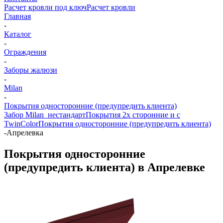
Расчет кровли под ключ
Расчет кровли
Главная
-
Каталог
-
Ограждения
-
Заборы жалюзи
-
Milan
-
Покрытия односторонние (предупредить клиента)
Забор Milan_нестандарт
Покрытия 2х сторонние и с
TwinColor
Покрытия односторонние (предупредить клиента)
-
Апрелевка
Покрытия односторонние
(предупредить клиента) в Апрелевке