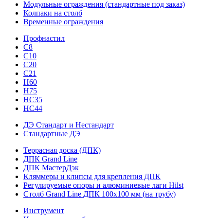
Модульные ограждения (стандартные под заказ)
Колпаки на столб
Временные ограждения
Профнастил
С8
С10
С20
С21
H60
H75
HС35
НС44
ДЭ Стандарт и Нестандарт
Стандартные ДЭ
Террасная доска (ДПК)
ДПК Grand Line
ДПК МастерДэк
Кляммеры и клипсы для крепления ДПК
Регулируемые опоры и алюминиевые лаги Hilst
Столб Grand Line ДПК 100х100 мм (на трубу)
Инструмент