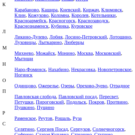
К
Карабаново
,
Кашира
,
Киевский
,
Киржач
,
Климовск
,
Клин
,
Кожухово
,
Коломна
,
Королев
,
Котельники
,
Красноармейск
,
Красногорск
,
Краснозаводск
,
Краснознаменск
,
Кубинка
,
Куровское
Л
Ликино-Дулево
,
Лобня
,
Лосино-Петровский
,
Лотошино
,
Луховицы
,
Лыткарино
,
Люберцы
М
Михнево
,
Можайск
,
Монино
,
Москва
,
Московский
,
Мытищи
Н
Наро-Фоминск
,
Нахабино
,
Некрасовка
,
Новопетровское
,
Ногинск
О
Одинцово
,
Ожерелье
,
Озеры
,
Орехово-Зуево
,
Отрадное
П
Павловская слобода
,
Павловский посад
,
Пересвет
,
Петушки
,
Пироговский
,
Подольск
,
Покров
,
Протвино
,
Пушкино
,
Пущино
Р
Раменское
,
Реутов
,
Рошаль
,
Руза
С
Селятино
,
Сергиев Посад
,
Серпухов
,
Солнечногорск
,
Софрино
,
Старая Купавна
,
Струнино
,
Ступино