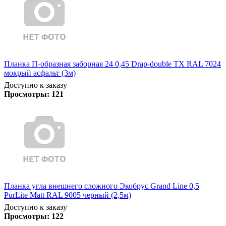
Планка П-образная заборная 24 0,45 Drap-double TX RAL 7024
мокрый асфальт (3м)
Доступно к заказу
Просмотры:
121
Планка угла внешнего сложного Экобрус Grand Line 0,5
PurLite Matt RAL 9005 черный (2,5м)
Доступно к заказу
Просмотры:
122