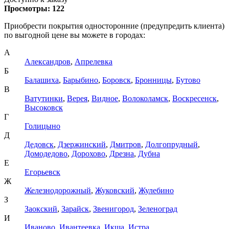
Просмотры:
122
Приобрести покрытия односторонние (предупредить клиента)
по выгодной цене вы можете в городах:
А
Александров
,
Апрелевка
Б
Балашиха
,
Барыбино
,
Боровск
,
Бронницы
,
Бутово
В
Ватутинки
,
Верея
,
Видное
,
Волоколамск
,
Воскресенск
,
Высоковск
Г
Голицыно
Д
Дедовск
,
Дзержинский
,
Дмитров
,
Долгопрудный
,
Домодедово
,
Дорохово
,
Дрезна
,
Дубна
Е
Егорьевск
Ж
Железнодорожный
,
Жуковский
,
Жулебино
З
Заокский
,
Зарайск
,
Звенигород
,
Зеленоград
И
Иваново
,
Ивантеевка
,
Икша
,
Истра