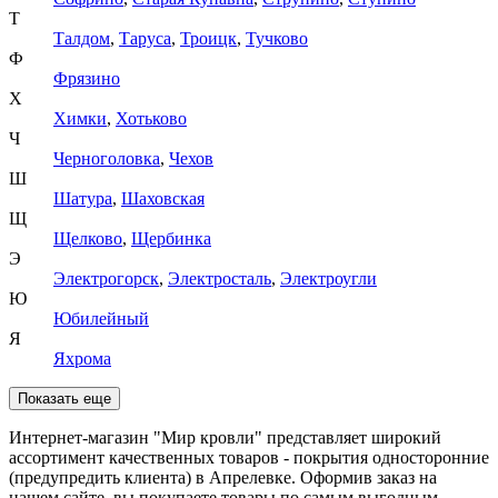
Т
Талдом
,
Таруса
,
Троицк
,
Тучково
Ф
Фрязино
Х
Химки
,
Хотьково
Ч
Черноголовка
,
Чехов
Ш
Шатура
,
Шаховская
Щ
Щелково
,
Щербинка
Э
Электрогорск
,
Электросталь
,
Электроугли
Ю
Юбилейный
Я
Яхрома
Показать еще
Интернет-магазин "Мир кровли" представляет широкий
ассортимент качественных товаров - покрытия односторонние
(предупредить клиента) в Апрелевке. Оформив заказ на
нашем сайте, вы покупаете товары по самым выгодным