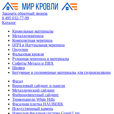
Заказать обратный звонок
8 495 032-77-99
Каталог
Кровельные материалы
Металлочерепица
Композитная черепица
ЦПЧ и Натуральная черепица
Ондулин
Фальцевая кровля
Рулонная черепица и материалы
Софиты Металл и ПВХ
Шифер
Битумные и полимерные материалы для гидроизоляции
Фасад
Виниловый сайдинг и панели
Металлический сайдинг
Фиброцементный сайдинг
Термопанели White Hills
Фасадная плитка HAUBERK
Искусственный камень
Навесная фасадная система Grand Line