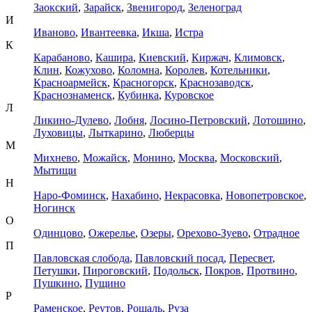
Заокский
,
Зарайск
,
Звенигород
,
Зеленоград
И
Иваново
,
Ивантеевка
,
Икша
,
Истра
К
Карабаново
,
Кашира
,
Киевский
,
Киржач
,
Климовск
,
Клин
,
Кожухово
,
Коломна
,
Королев
,
Котельники
,
Красноармейск
,
Красногорск
,
Краснозаводск
,
Краснознаменск
,
Кубинка
,
Куровское
Л
Ликино-Дулево
,
Лобня
,
Лосино-Петровский
,
Лотошино
,
Луховицы
,
Лыткарино
,
Люберцы
М
Михнево
,
Можайск
,
Монино
,
Москва
,
Московский
,
Мытищи
Н
Наро-Фоминск
,
Нахабино
,
Некрасовка
,
Новопетровское
,
Ногинск
О
Одинцово
,
Ожерелье
,
Озеры
,
Орехово-Зуево
,
Отрадное
П
Павловская слобода
,
Павловский посад
,
Пересвет
,
Петушки
,
Пироговский
,
Подольск
,
Покров
,
Протвино
,
Пушкино
,
Пущино
Р
Раменское
,
Реутов
,
Рошаль
,
Руза