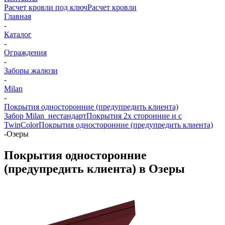
Расчет кровли под ключ
Расчет кровли
Главная
-
Каталог
-
Ограждения
-
Заборы жалюзи
-
Milan
-
Покрытия односторонние (предупредить клиента)
Забор Milan_нестандарт
Покрытия 2х сторонние и с
TwinColor
Покрытия односторонние (предупредить клиента)
-
Озеры
Покрытия односторонние
(предупредить клиента) в Озеры