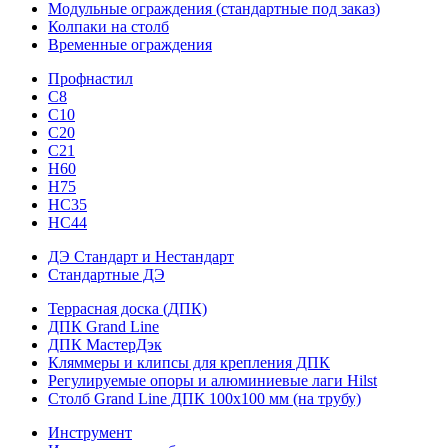
Модульные ограждения (стандартные под заказ)
Колпаки на столб
Временные ограждения
Профнастил
С8
С10
С20
С21
H60
H75
HС35
НС44
ДЭ Стандарт и Нестандарт
Стандартные ДЭ
Террасная доска (ДПК)
ДПК Grand Line
ДПК МастерДэк
Кляммеры и клипсы для крепления ДПК
Регулируемые опоры и алюминиевые лаги Hilst
Столб Grand Line ДПК 100х100 мм (на трубу)
Инструмент