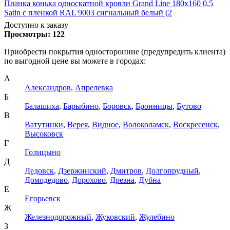
Планка конька односкатной кровли Grand Line 180x160 0,5
Satin с пленкой RAL 9003 сигнальный белый (2
Доступно к заказу
Просмотры:
122
Приобрести покрытия односторонние (предупредить клиента)
по выгодной цене вы можете в городах:
А
Александров
,
Апрелевка
Б
Балашиха
,
Барыбино
,
Боровск
,
Бронницы
,
Бутово
В
Ватутинки
,
Верея
,
Видное
,
Волоколамск
,
Воскресенск
,
Высоковск
Г
Голицыно
Д
Дедовск
,
Дзержинский
,
Дмитров
,
Долгопрудный
,
Домодедово
,
Дорохово
,
Дрезна
,
Дубна
Е
Егорьевск
Ж
Железнодорожный
,
Жуковский
,
Жулебино
З