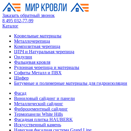
Заказать обратный звонок
8 495 032-77-99
Каталог
Кровельные материалы
Металлочерепица
Композитная черепица
ЦПЧ и Натуральная черепица
Ондулин
Фальцевая кровля
Рулонная черепица и материалы
Софиты Металл и ПВХ
Шифер
Битумные и полимерные материалы для гидроизоляции
Фасад
Виниловый сайдинг и панели
Металлический сайдинг
Фиброцементный сайдинг
Термопанели White Hills
Фасадная плитка HAUBERK
Искусственный камень
Навесная фасадная система Grand Line