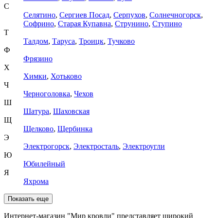
С
Селятино
,
Сергиев Посад
,
Серпухов
,
Солнечногорск
,
Софрино
,
Старая Купавна
,
Струнино
,
Ступино
Т
Талдом
,
Таруса
,
Троицк
,
Тучково
Ф
Фрязино
Х
Химки
,
Хотьково
Ч
Черноголовка
,
Чехов
Ш
Шатура
,
Шаховская
Щ
Щелково
,
Щербинка
Э
Электрогорск
,
Электросталь
,
Электроугли
Ю
Юбилейный
Я
Яхрома
Показать еще
Интернет-магазин "Мир кровли" представляет широкий