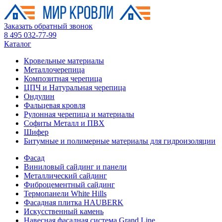
Заказать обратный звонок
8 495 032-77-99
Каталог
Кровельные материалы
Металлочерепица
Композитная черепица
ЦПЧ и Натуральная черепица
Ондулин
Фальцевая кровля
Рулонная черепица и материалы
Софиты Металл и ПВХ
Шифер
Битумные и полимерные материалы для гидроизоляции
Фасад
Виниловый сайдинг и панели
Металлический сайдинг
Фиброцементный сайдинг
Термопанели White Hills
Фасадная плитка HAUBERK
Искусственный камень
Навесная фасадная система Grand Line