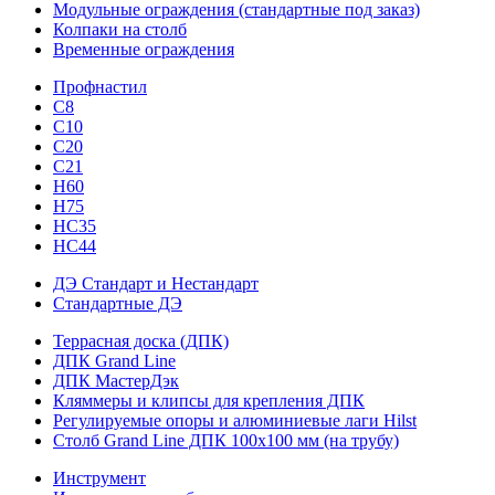
Модульные ограждения (стандартные под заказ)
Колпаки на столб
Временные ограждения
Профнастил
С8
С10
С20
С21
H60
H75
HС35
НС44
ДЭ Стандарт и Нестандарт
Стандартные ДЭ
Террасная доска (ДПК)
ДПК Grand Line
ДПК МастерДэк
Кляммеры и клипсы для крепления ДПК
Регулируемые опоры и алюминиевые лаги Hilst
Столб Grand Line ДПК 100х100 мм (на трубу)
Инструмент