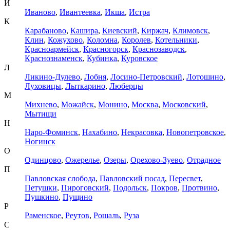
И
Иваново
,
Ивантеевка
,
Икша
,
Истра
К
Карабаново
,
Кашира
,
Киевский
,
Киржач
,
Климовск
,
Клин
,
Кожухово
,
Коломна
,
Королев
,
Котельники
,
Красноармейск
,
Красногорск
,
Краснозаводск
,
Краснознаменск
,
Кубинка
,
Куровское
Л
Ликино-Дулево
,
Лобня
,
Лосино-Петровский
,
Лотошино
,
Луховицы
,
Лыткарино
,
Люберцы
М
Михнево
,
Можайск
,
Монино
,
Москва
,
Московский
,
Мытищи
Н
Наро-Фоминск
,
Нахабино
,
Некрасовка
,
Новопетровское
,
Ногинск
О
Одинцово
,
Ожерелье
,
Озеры
,
Орехово-Зуево
,
Отрадное
П
Павловская слобода
,
Павловский посад
,
Пересвет
,
Петушки
,
Пироговский
,
Подольск
,
Покров
,
Протвино
,
Пушкино
,
Пущино
Р
Раменское
,
Реутов
,
Рошаль
,
Руза
С