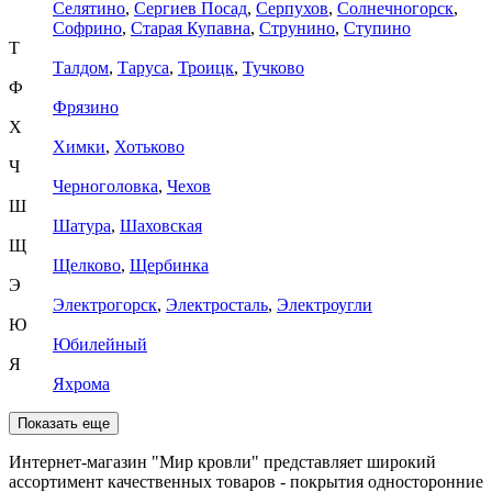
Селятино
,
Сергиев Посад
,
Серпухов
,
Солнечногорск
,
Софрино
,
Старая Купавна
,
Струнино
,
Ступино
Т
Талдом
,
Таруса
,
Троицк
,
Тучково
Ф
Фрязино
Х
Химки
,
Хотьково
Ч
Черноголовка
,
Чехов
Ш
Шатура
,
Шаховская
Щ
Щелково
,
Щербинка
Э
Электрогорск
,
Электросталь
,
Электроугли
Ю
Юбилейный
Я
Яхрома
Показать еще
Интернет-магазин "Мир кровли" представляет широкий
ассортимент качественных товаров - покрытия односторонние