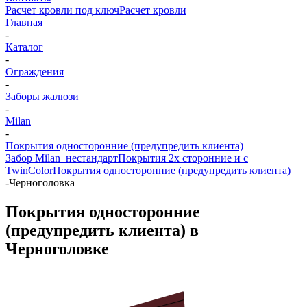
Расчет кровли под ключ
Расчет кровли
Главная
-
Каталог
-
Ограждения
-
Заборы жалюзи
-
Milan
-
Покрытия односторонние (предупредить клиента)
Забор Milan_нестандарт
Покрытия 2х сторонние и с
TwinColor
Покрытия односторонние (предупредить клиента)
-
Черноголовка
Покрытия односторонние
(предупредить клиента) в
Черноголовке