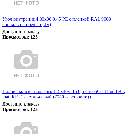
Угол внутренний 30х30 0,45 PE с пленкой RAL 9003
сигнальный белый (3м)
Доступно к заказу
Просмотры:
123
Планка конька плоского 115х30х115 0,5 GreenCoat Pural BT,
matt RR21 светло-серый (7040 серое окно) (
Доступно к заказу
Просмотры:
123