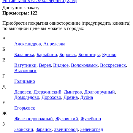
PurLite Matt RAL 9005 черный (2,5м)
Доступно к заказу
Просмотры:
122
Приобрести покрытия односторонние (предупредить клиента)
по выгодной цене вы можете в городах:
А
Александров
,
Апрелевка
Б
Балашиха
,
Барыбино
,
Боровск
,
Бронницы
,
Бутово
В
Ватутинки
,
Верея
,
Видное
,
Волоколамск
,
Воскресенск
,
Высоковск
Г
Голицыно
Д
Дедовск
,
Дзержинский
,
Дмитров
,
Долгопрудный
,
Домодедово
,
Дорохово
,
Дрезна
,
Дубна
Е
Егорьевск
Ж
Железнодорожный
,
Жуковский
,
Жулебино
З
Заокский
,
Зарайск
,
Звенигород
,
Зеленоград