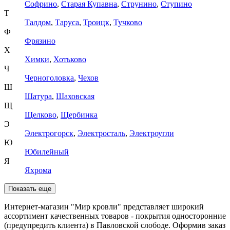
Софрино
,
Старая Купавна
,
Струнино
,
Ступино
Т
Талдом
,
Таруса
,
Троицк
,
Тучково
Ф
Фрязино
Х
Химки
,
Хотьково
Ч
Черноголовка
,
Чехов
Ш
Шатура
,
Шаховская
Щ
Щелково
,
Щербинка
Э
Электрогорск
,
Электросталь
,
Электроугли
Ю
Юбилейный
Я
Яхрома
Показать еще
Интернет-магазин "Мир кровли" представляет широкий
ассортимент качественных товаров - покрытия односторонние
(предупредить клиента) в Павловской слободе. Оформив заказ