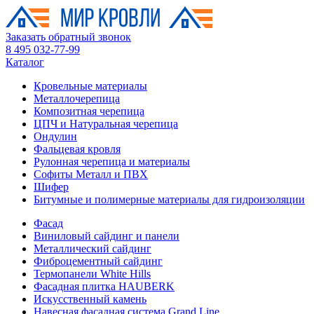
Заказать обратный звонок
8 495 032-77-99
Каталог
Кровельные материалы
Металлочерепица
Композитная черепица
ЦПЧ и Натуральная черепица
Ондулин
Фальцевая кровля
Рулонная черепица и материалы
Софиты Металл и ПВХ
Шифер
Битумные и полимерные материалы для гидроизоляции
Фасад
Виниловый сайдинг и панели
Металлический сайдинг
Фиброцементный сайдинг
Термопанели White Hills
Фасадная плитка HAUBERK
Искусственный камень
Навесная фасадная система Grand Line