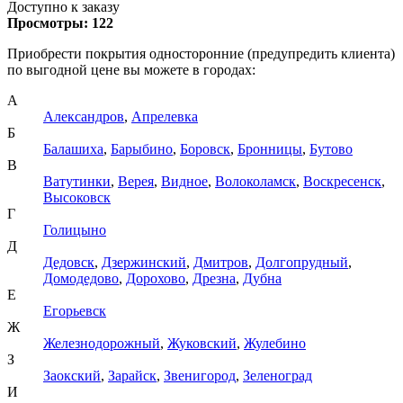
Доступно к заказу
Просмотры:
122
Приобрести покрытия односторонние (предупредить клиента)
по выгодной цене вы можете в городах:
А
Александров
,
Апрелевка
Б
Балашиха
,
Барыбино
,
Боровск
,
Бронницы
,
Бутово
В
Ватутинки
,
Верея
,
Видное
,
Волоколамск
,
Воскресенск
,
Высоковск
Г
Голицыно
Д
Дедовск
,
Дзержинский
,
Дмитров
,
Долгопрудный
,
Домодедово
,
Дорохово
,
Дрезна
,
Дубна
Е
Егорьевск
Ж
Железнодорожный
,
Жуковский
,
Жулебино
З
Заокский
,
Зарайск
,
Звенигород
,
Зеленоград
И