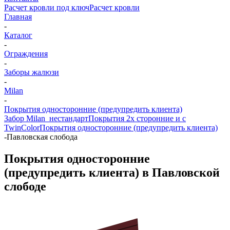
Расчет кровли под ключ
Расчет кровли
Главная
-
Каталог
-
Ограждения
-
Заборы жалюзи
-
Milan
-
Покрытия односторонние (предупредить клиента)
Забор Milan_нестандарт
Покрытия 2х сторонние и с
TwinColor
Покрытия односторонние (предупредить клиента)
-
Павловская слобода
Покрытия односторонние
(предупредить клиента) в Павловской
слободе