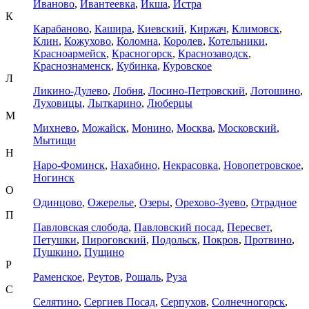
Иваново
,
Ивантеевка
,
Икша
,
Истра
К
Карабаново
,
Кашира
,
Киевский
,
Киржач
,
Климовск
,
Клин
,
Кожухово
,
Коломна
,
Королев
,
Котельники
,
Красноармейск
,
Красногорск
,
Краснозаводск
,
Краснознаменск
,
Кубинка
,
Куровское
Л
Ликино-Дулево
,
Лобня
,
Лосино-Петровский
,
Лотошино
,
Луховицы
,
Лыткарино
,
Люберцы
М
Михнево
,
Можайск
,
Монино
,
Москва
,
Московский
,
Мытищи
Н
Наро-Фоминск
,
Нахабино
,
Некрасовка
,
Новопетровское
,
Ногинск
О
Одинцово
,
Ожерелье
,
Озеры
,
Орехово-Зуево
,
Отрадное
П
Павловская слобода
,
Павловский посад
,
Пересвет
,
Петушки
,
Пироговский
,
Подольск
,
Покров
,
Протвино
,
Пушкино
,
Пущино
Р
Раменское
,
Реутов
,
Рошаль
,
Руза
С
Селятино
,
Сергиев Посад
,
Серпухов
,
Солнечногорск
,