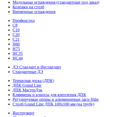
Модульные ограждения (стандартные под заказ)
Колпаки на столб
Временные ограждения
Профнастил
С8
С10
С20
С21
H60
H75
HС35
НС44
ДЭ Стандарт и Нестандарт
Стандартные ДЭ
Террасная доска (ДПК)
ДПК Grand Line
ДПК МастерДэк
Кляммеры и клипсы для крепления ДПК
Регулируемые опоры и алюминиевые лаги Hilst
Столб Grand Line ДПК 100х100 мм (на трубу)
Инструмент