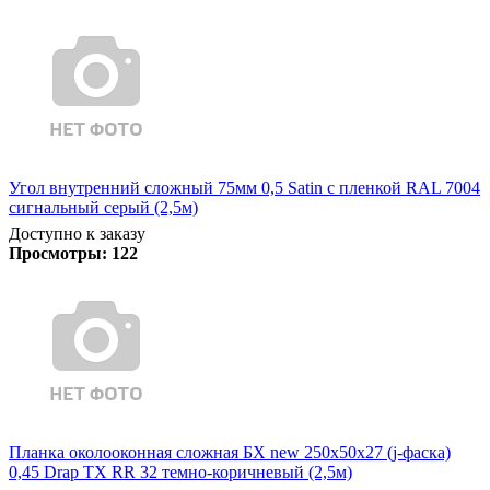
Угол внутренний сложный 75мм 0,5 Satin с пленкой RAL 7004
сигнальный серый (2,5м)
Доступно к заказу
Просмотры:
122
Планка околооконная сложная БХ new 250х50х27 (j-фаска)
0,45 Drap TX RR 32 темно-коричневый (2,5м)