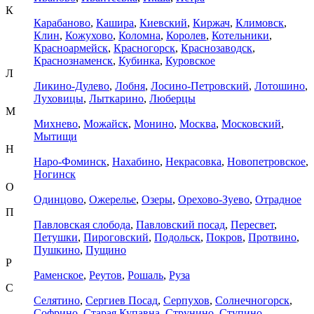
К
Карабаново
,
Кашира
,
Киевский
,
Киржач
,
Климовск
,
Клин
,
Кожухово
,
Коломна
,
Королев
,
Котельники
,
Красноармейск
,
Красногорск
,
Краснозаводск
,
Краснознаменск
,
Кубинка
,
Куровское
Л
Ликино-Дулево
,
Лобня
,
Лосино-Петровский
,
Лотошино
,
Луховицы
,
Лыткарино
,
Люберцы
М
Михнево
,
Можайск
,
Монино
,
Москва
,
Московский
,
Мытищи
Н
Наро-Фоминск
,
Нахабино
,
Некрасовка
,
Новопетровское
,
Ногинск
О
Одинцово
,
Ожерелье
,
Озеры
,
Орехово-Зуево
,
Отрадное
П
Павловская слобода
,
Павловский посад
,
Пересвет
,
Петушки
,
Пироговский
,
Подольск
,
Покров
,
Протвино
,
Пушкино
,
Пущино
Р
Раменское
,
Реутов
,
Рошаль
,
Руза
С
Селятино
,
Сергиев Посад
,
Серпухов
,
Солнечногорск
,
Софрино
,
Старая Купавна
,
Струнино
,
Ступино