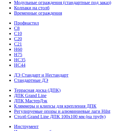
Модульные ограждения (стандартные под заказ)
Колпаки на столб
Временные ограждения
Профнастил
С8
С10
С20
С21
H60
H75
HС35
НС44
ДЭ Стандарт и Нестандарт
Стандартные ДЭ
Террасная доска (ДПК)
ДПК Grand Line
ДПК МастерДэк
Кляммеры и клипсы для крепления ДПК
Регулируемые опоры и алюминиевые лаги Hilst
Столб Grand Line ДПК 100х100 мм (на трубу)
Инструмент