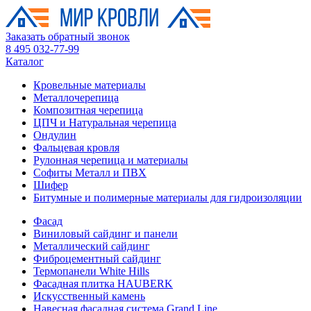
Заказать обратный звонок
8 495 032-77-99
Каталог
Кровельные материалы
Металлочерепица
Композитная черепица
ЦПЧ и Натуральная черепица
Ондулин
Фальцевая кровля
Рулонная черепица и материалы
Софиты Металл и ПВХ
Шифер
Битумные и полимерные материалы для гидроизоляции
Фасад
Виниловый сайдинг и панели
Металлический сайдинг
Фиброцементный сайдинг
Термопанели White Hills
Фасадная плитка HAUBERK
Искусственный камень
Навесная фасадная система Grand Line