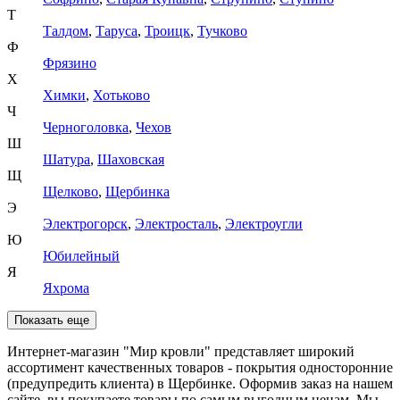
Т
Талдом
,
Таруса
,
Троицк
,
Тучково
Ф
Фрязино
Х
Химки
,
Хотьково
Ч
Черноголовка
,
Чехов
Ш
Шатура
,
Шаховская
Щ
Щелково
,
Щербинка
Э
Электрогорск
,
Электросталь
,
Электроугли
Ю
Юбилейный
Я
Яхрома
Показать еще
Интернет-магазин "Мир кровли" представляет широкий
ассортимент качественных товаров - покрытия односторонние
(предупредить клиента) в Щербинке. Оформив заказ на нашем
сайте, вы покупаете товары по самым выгодным ценам. Мы