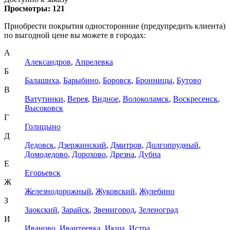
Просмотры:
121
Приобрести покрытия односторонние (предупредить клиента)
по выгодной цене вы можете в городах:
А
Александров
,
Апрелевка
Б
Балашиха
,
Барыбино
,
Боровск
,
Бронницы
,
Бутово
В
Ватутинки
,
Верея
,
Видное
,
Волоколамск
,
Воскресенск
,
Высоковск
Г
Голицыно
Д
Дедовск
,
Дзержинский
,
Дмитров
,
Долгопрудный
,
Домодедово
,
Дорохово
,
Дрезна
,
Дубна
Е
Егорьевск
Ж
Железнодорожный
,
Жуковский
,
Жулебино
З
Заокский
,
Зарайск
,
Звенигород
,
Зеленоград
И
Иваново
,
Ивантеевка
,
Икша
,
Истра