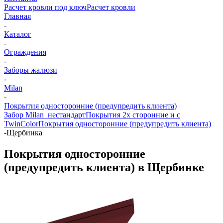
Расчет кровли под ключ
Расчет кровли
Главная
-
Каталог
-
Ограждения
-
Заборы жалюзи
-
Milan
-
Покрытия односторонние (предупредить клиента)
Забор Milan_нестандарт
Покрытия 2х сторонние и с
TwinColor
Покрытия односторонние (предупредить клиента)
-
Щербинка
Покрытия односторонние
(предупредить клиента) в Щербинке