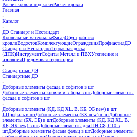
Расчет кровли под ключ
Расчет кровли
Главная
-
Каталог
-
ДЭ Стандарт и Нестандарт
Кровельные материалы
Фасад
Обустройство
кровли
Водосток
Комплектующие
Ограждения
Профнастил
ДЭ
Стандарт и Нестандарт
Террасная доска
(ДПК)
Инструмент
Софиты Металл и ПВХ
Утепление и
изоляция
Придомовая территория
-
Стандартные ДЭ
Стандартные ДЭ
-
Доборные элементы фасада и софитов в шт
Доборные элементы кровли и забора в шт
Доборные элементы
фасада и софитов в шт
-
Доборные элементы (КД, КД XL, В, КБ, ЭБ new) в шт
J-Профиль в шт
Доборные элементы (БХ new) в шт
Доборные
элементы (БХ, ЭБ) в шт
Доборные элементы (КД, КД XL, В,
КБ, ЭБ new) в шт
Доборные элементы для ПН С8, С10 в
шт
Доборные элементы фасада фальц в шт
Доборные элементы
фибросайдинга в шт
Отливы межэтажные в шт
Отливы