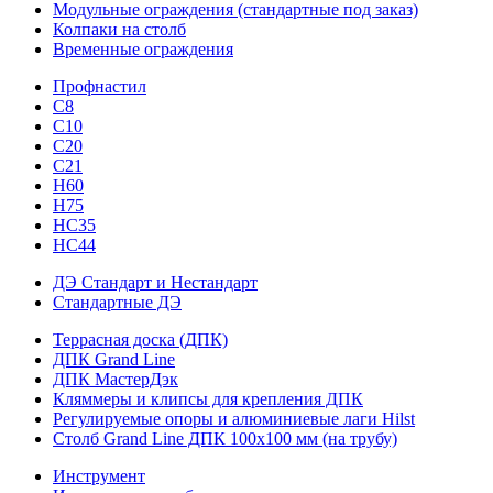
Модульные ограждения (стандартные под заказ)
Колпаки на столб
Временные ограждения
Профнастил
С8
С10
С20
С21
H60
H75
HС35
НС44
ДЭ Стандарт и Нестандарт
Стандартные ДЭ
Террасная доска (ДПК)
ДПК Grand Line
ДПК МастерДэк
Кляммеры и клипсы для крепления ДПК
Регулируемые опоры и алюминиевые лаги Hilst
Столб Grand Line ДПК 100х100 мм (на трубу)
Инструмент