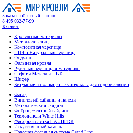
Заказать обратный звонок
8 495 032-77-99
Каталог
Кровельные материалы
Металлочерепица
Композитная черепица
ЦПЧ и Натуральная черепица
Ондулин
Фальцевая кровля
Рулонная черепица и материалы
Софиты Металл и ПВХ
Шифер
Битумные и полимерные материалы для гидроизоляции
Фасад
Виниловый сайдинг и панели
Металлический сайдинг
Фиброцементный сайдинг
Термопанели White Hills
Фасадная плитка HAUBERK
Искусственный камень
Навесная фасадная система Grand Line