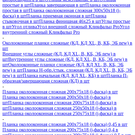
простые в шт
Планка завершающая в шт
Планка околооконная
простая в шт
Планка околооконная сложная 300х50х18 (j-
фаска) в шт
Планка приемная оконная в шт
Планка
стыковочная в шт
Планка финишная 46х25 в шт
Углы простые
в шт
Угол отлива
Угол внешний сложный Кликфальц Pro
Угол
внутренний сложный Кликфальц Pro
-
Околооконные планки сложные (КД, КД XL, В, КБ, ЭБ new) в
шт
Внешние углы сложные (КД, КД XL, В, КБ, ЭБ new) в
шт
Внутренние углы сложные (КД, КД XL, В, КБ, ЭБ new) в
шт
Околооконные планки сложные (КД, КД XL, В, КБ, ЭБ
new) в шт
Планка H-обр./стык. сложная (КД, КД XL, В, КБ, ЭБ
new) в шт
Планка начальная (КД, КД XL, КБ) в шт
Планка П-
образная/завершающая сложная (КД) в шт
-
Планка околооконная сложная 200х75х18 (j-фаска) в шт
Планка околооконная сложная 200х50х18 (j-фаска) в
шт
Планка околооконная сложная 200х75х18 (j-фаска) в
шт
Планка околооконная сложная 250х50х18 (j-фаска) в
шт
Планка околооконная сложная 250х75х18 (j-фаска) в шт
-
Планка околооконная сложная 200х75х18 (j-фаска) 0,45 в шт
Планка околооконная сложная 200х75х18 (j-фаска) 0,4 в