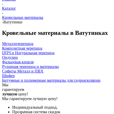
-
Каталог
-
Кровельные материалы
-
Ватутинки
Кровельные материалы в Ватутинках
Металлочерепица
Композитная черепица
ЦПЧ и Натуральная черепица
Ондулин
Фальцевая кровля
Рулонная черепица и материалы
Софиты Металл и ПВХ
Шифер
Битумные и полимерные материалы для гидроизоляции
Мы
гарантируем
лучшую
цену!
Мы гарантируем лучшую цену!
Индивидуальный подход,
Прозрачная система скидок