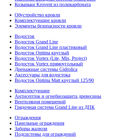
Козырьки Krovent из поликарбоната
Обустройство кровли
Комплектующие кровли
Элементы безопасности кровли
Водосток
Водосток Grand Line
Водосток Grand Line пластиковый
Водосток Optima круглый
Водосток Vortex (Lite, Mix, Project)
Водосток Vortex прямоугольный
Дренажные системы Gidrolica
Аксессуары для водостока
Водосток Optima Matt круглый 125/90
Комплектующие
Антисептик и огнебиозащита древесины
Вентиляция помещений
Грядочная система Grand Line из ДПК
Ограждения
Панельные ограждения
Заборы жалюзи
Подсистемы для ограждений