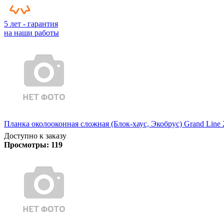
5 лет - гарантия
на наши работы
Планка околооконная сложная (Блок-хаус, Экобрус) Grand Line 
Доступно к заказу
Просмотры:
119