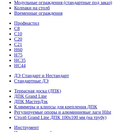
Модульные ограждения (стандартные под заказ)
Колпаки на столб
Временные ограждения
Профнастил
С8
С10
С20
С21
H60
H75
HС35
НС44
ДЭ Стандарт и Нестандарт
Стандартные ДЭ
Террасная доска (ДПК)
ДПК Grand Line
ДПК МастерДэк
Кляммеры и клипсы для крепления ДПК
Регулируемые опоры и алюминиевые лаги Hilst
Столб Grand Line ДПК 100х100 мм (на трубу)
Инструмент