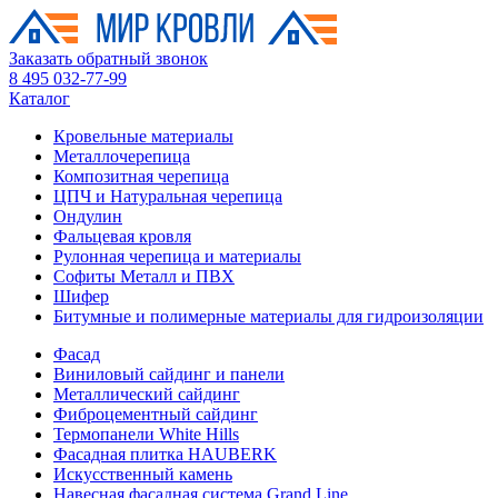
Заказать обратный звонок
8 495 032-77-99
Каталог
Кровельные материалы
Металлочерепица
Композитная черепица
ЦПЧ и Натуральная черепица
Ондулин
Фальцевая кровля
Рулонная черепица и материалы
Софиты Металл и ПВХ
Шифер
Битумные и полимерные материалы для гидроизоляции
Фасад
Виниловый сайдинг и панели
Металлический сайдинг
Фиброцементный сайдинг
Термопанели White Hills
Фасадная плитка HAUBERK
Искусственный камень
Навесная фасадная система Grand Line