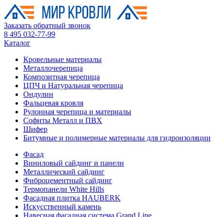
Заказать обратный звонок
8 495 032-77-99
Каталог
Кровельные материалы
Металлочерепица
Композитная черепица
ЦПЧ и Натуральная черепица
Ондулин
Фальцевая кровля
Рулонная черепица и материалы
Софиты Металл и ПВХ
Шифер
Битумные и полимерные материалы для гидроизоляции
Фасад
Виниловый сайдинг и панели
Металлический сайдинг
Фиброцементный сайдинг
Термопанели White Hills
Фасадная плитка HAUBERK
Искусственный камень
Навесная фасадная система Grand Line