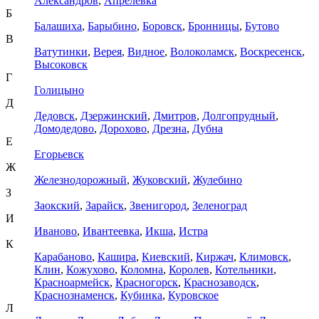
Александров
,
Апрелевка
Б
Балашиха
,
Барыбино
,
Боровск
,
Бронницы
,
Бутово
В
Ватутинки
,
Верея
,
Видное
,
Волоколамск
,
Воскресенск
,
Высоковск
Г
Голицыно
Д
Дедовск
,
Дзержинский
,
Дмитров
,
Долгопрудный
,
Домодедово
,
Дорохово
,
Дрезна
,
Дубна
Е
Егорьевск
Ж
Железнодорожный
,
Жуковский
,
Жулебино
З
Заокский
,
Зарайск
,
Звенигород
,
Зеленоград
И
Иваново
,
Ивантеевка
,
Икша
,
Истра
К
Карабаново
,
Кашира
,
Киевский
,
Киржач
,
Климовск
,
Клин
,
Кожухово
,
Коломна
,
Королев
,
Котельники
,
Красноармейск
,
Красногорск
,
Краснозаводск
,
Краснознаменск
,
Кубинка
,
Куровское
Л