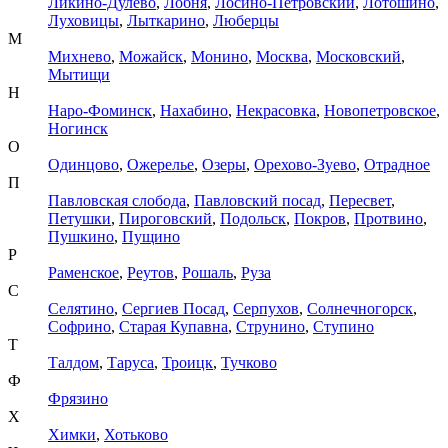
Ликино-Дулево
,
Лобня
,
Лосино-Петровский
,
Лотошино
,
Луховицы
,
Лыткарино
,
Люберцы
М
Михнево
,
Можайск
,
Монино
,
Москва
,
Московский
,
Мытищи
Н
Наро-Фоминск
,
Нахабино
,
Некрасовка
,
Новопетровское
,
Ногинск
О
Одинцово
,
Ожерелье
,
Озеры
,
Орехово-Зуево
,
Отрадное
П
Павловская слобода
,
Павловский посад
,
Пересвет
,
Петушки
,
Пироговский
,
Подольск
,
Покров
,
Протвино
,
Пушкино
,
Пущино
Р
Раменское
,
Реутов
,
Рошаль
,
Руза
С
Селятино
,
Сергиев Посад
,
Серпухов
,
Солнечногорск
,
Софрино
,
Старая Купавна
,
Струнино
,
Ступино
Т
Талдом
,
Таруса
,
Троицк
,
Тучково
Ф
Фрязино
Х
Химки
,
Хотьково