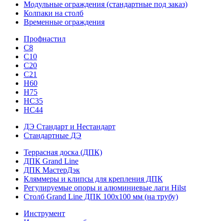
Модульные ограждения (стандартные под заказ)
Колпаки на столб
Временные ограждения
Профнастил
С8
С10
С20
С21
H60
H75
HС35
НС44
ДЭ Стандарт и Нестандарт
Стандартные ДЭ
Террасная доска (ДПК)
ДПК Grand Line
ДПК МастерДэк
Кляммеры и клипсы для крепления ДПК
Регулируемые опоры и алюминиевые лаги Hilst
Столб Grand Line ДПК 100х100 мм (на трубу)
Инструмент