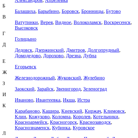
Александров
,
Апрелевка
Б
Балашиха
,
Барыбино
,
Боровск
,
Бронницы
,
Бутово
В
Ватутинки
,
Верея
,
Видное
,
Волоколамск
,
Воскресенск
,
Высоковск
Г
Голицыно
Д
Дедовск
,
Дзержинский
,
Дмитров
,
Долгопрудный
,
Домодедово
,
Дорохово
,
Дрезна
,
Дубна
Е
Егорьевск
Ж
Железнодорожный
,
Жуковский
,
Жулебино
З
Заокский
,
Зарайск
,
Звенигород
,
Зеленоград
И
Иваново
,
Ивантеевка
,
Икша
,
Истра
К
Карабаново
,
Кашира
,
Киевский
,
Киржач
,
Климовск
,
Клин
,
Кожухово
,
Коломна
,
Королев
,
Котельники
,
Красноармейск
,
Красногорск
,
Краснозаводск
,
Краснознаменск
,
Кубинка
,
Куровское
Л