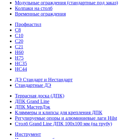
Модульные ограждения (стандартные под заказ)
Колпаки на столб
Временные ограждения
Профнастил
С8
С10
С20
С21
H60
H75
HС35
НС44
ДЭ Стандарт и Нестандарт
Стандартные ДЭ
Террасная доска (ДПК)
ДПК Grand Line
ДПК МастерДэк
Кляммеры и клипсы для крепления ДПК
Регулируемые опоры и алюминиевые лаги Hilst
Столб Grand Line ДПК 100х100 мм (на трубу)
Инструмент