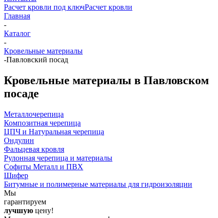
Расчет кровли под ключ
Расчет кровли
Главная
-
Каталог
-
Кровельные материалы
-
Павловский посад
Кровельные материалы в Павловском
посаде
Металлочерепица
Композитная черепица
ЦПЧ и Натуральная черепица
Ондулин
Фальцевая кровля
Рулонная черепица и материалы
Софиты Металл и ПВХ
Шифер
Битумные и полимерные материалы для гидроизоляции
Мы
гарантируем
лучшую
цену!