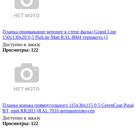
Планка примыкание верхнее к стене фальц Grand Line
150х130х20 0,5 PurLite Matt RAL 8004 терракота (3
Доступно к заказу
Просмотры:
122
Планка конька прямоугольного 115х30х115 0,5 GreenCoat Pural
BT, matt RR2Н3 (RAL 7016 антрацитово-сер
Доступно к заказу
Просмотры:
122