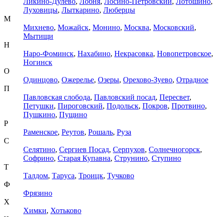
Ликино-Дулево
,
Лобня
,
Лосино-Петровский
,
Лотошино
,
Луховицы
,
Лыткарино
,
Люберцы
М
Михнево
,
Можайск
,
Монино
,
Москва
,
Московский
,
Мытищи
Н
Наро-Фоминск
,
Нахабино
,
Некрасовка
,
Новопетровское
,
Ногинск
О
Одинцово
,
Ожерелье
,
Озеры
,
Орехово-Зуево
,
Отрадное
П
Павловская слобода
,
Павловский посад
,
Пересвет
,
Петушки
,
Пироговский
,
Подольск
,
Покров
,
Протвино
,
Пушкино
,
Пущино
Р
Раменское
,
Реутов
,
Рошаль
,
Руза
С
Селятино
,
Сергиев Посад
,
Серпухов
,
Солнечногорск
,
Софрино
,
Старая Купавна
,
Струнино
,
Ступино
Т
Талдом
,
Таруса
,
Троицк
,
Тучково
Ф
Фрязино
Х
Химки
,
Хотьково