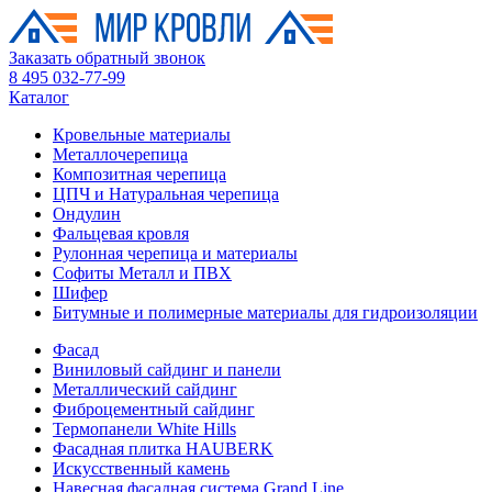
Заказать обратный звонок
8 495 032-77-99
Каталог
Кровельные материалы
Металлочерепица
Композитная черепица
ЦПЧ и Натуральная черепица
Ондулин
Фальцевая кровля
Рулонная черепица и материалы
Софиты Металл и ПВХ
Шифер
Битумные и полимерные материалы для гидроизоляции
Фасад
Виниловый сайдинг и панели
Металлический сайдинг
Фиброцементный сайдинг
Термопанели White Hills
Фасадная плитка HAUBERK
Искусственный камень
Навесная фасадная система Grand Line