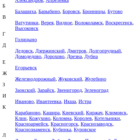
Александров
,
Апрелевка
Б
Балашиха
,
Барыбино
,
Боровск
,
Бронницы
,
Бутово
В
Ватутинки
,
Верея
,
Видное
,
Волоколамск
,
Воскресенск
,
Высоковск
Г
Голицыно
Д
Дедовск
,
Дзержинский
,
Дмитров
,
Долгопрудный
,
Домодедово
,
Дорохово
,
Дрезна
,
Дубна
Е
Егорьевск
Ж
Железнодорожный
,
Жуковский
,
Жулебино
З
Заокский
,
Зарайск
,
Звенигород
,
Зеленоград
И
Иваново
,
Ивантеевка
,
Икша
,
Истра
К
Карабаново
,
Кашира
,
Киевский
,
Киржач
,
Климовск
,
Клин
,
Кожухово
,
Коломна
,
Королев
,
Котельники
,
Красноармейск
,
Красногорск
,
Краснозаводск
,
Краснознаменск
,
Кубинка
,
Куровское
Л