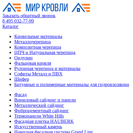
Заказать обратный звонок
8 495 032-77-99
Каталог
Кровельные материалы
Металлочерепица
Композитная черепица
ЦПЧ и Натуральная черепица
Ондулин
Фальцевая кровля
Рулонная черепица и материалы
Софиты Металл и ПВХ
Шифер
Битумные и полимерные материалы для гидроизоляции
Фасад
Виниловый сайдинг и панели
Металлический сайдинг
Фиброцементный сайдинг
Термопанели White Hills
Фасадная плитка HAUBERK
Искусственный камень
Навесная фасадная система Grand Line