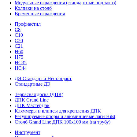
Модульные ограждения (стандартные под заказ)
Колпаки на столб
Временные ограждения
Профнастил
С8
С10
С20
С21
H60
H75
HС35
НС44
ДЭ Стандарт и Нестандарт
Стандартные ДЭ
Террасная доска (ДПК)
ДПК Grand Line
ДПК МастерДэк
Кляммеры и клипсы для крепления ДПК
Регулируемые опоры и алюминиевые лаги Hilst
Столб Grand Line ДПК 100х100 мм (на трубу)
Инструмент