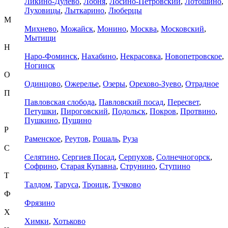
Ликино-Дулево
,
Лобня
,
Лосино-Петровский
,
Лотошино
,
Луховицы
,
Лыткарино
,
Люберцы
М
Михнево
,
Можайск
,
Монино
,
Москва
,
Московский
,
Мытищи
Н
Наро-Фоминск
,
Нахабино
,
Некрасовка
,
Новопетровское
,
Ногинск
О
Одинцово
,
Ожерелье
,
Озеры
,
Орехово-Зуево
,
Отрадное
П
Павловская слобода
,
Павловский посад
,
Пересвет
,
Петушки
,
Пироговский
,
Подольск
,
Покров
,
Протвино
,
Пушкино
,
Пущино
Р
Раменское
,
Реутов
,
Рошаль
,
Руза
С
Селятино
,
Сергиев Посад
,
Серпухов
,
Солнечногорск
,
Софрино
,
Старая Купавна
,
Струнино
,
Ступино
Т
Талдом
,
Таруса
,
Троицк
,
Тучково
Ф
Фрязино
Х
Химки
,
Хотьково