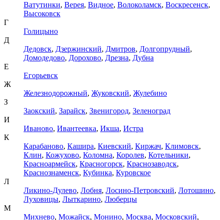
Ватутинки
,
Верея
,
Видное
,
Волоколамск
,
Воскресенск
,
Высоковск
Г
Голицыно
Д
Дедовск
,
Дзержинский
,
Дмитров
,
Долгопрудный
,
Домодедово
,
Дорохово
,
Дрезна
,
Дубна
Е
Егорьевск
Ж
Железнодорожный
,
Жуковский
,
Жулебино
З
Заокский
,
Зарайск
,
Звенигород
,
Зеленоград
И
Иваново
,
Ивантеевка
,
Икша
,
Истра
К
Карабаново
,
Кашира
,
Киевский
,
Киржач
,
Климовск
,
Клин
,
Кожухово
,
Коломна
,
Королев
,
Котельники
,
Красноармейск
,
Красногорск
,
Краснозаводск
,
Краснознаменск
,
Кубинка
,
Куровское
Л
Ликино-Дулево
,
Лобня
,
Лосино-Петровский
,
Лотошино
,
Луховицы
,
Лыткарино
,
Люберцы
М
Михнево
,
Можайск
,
Монино
,
Москва
,
Московский
,