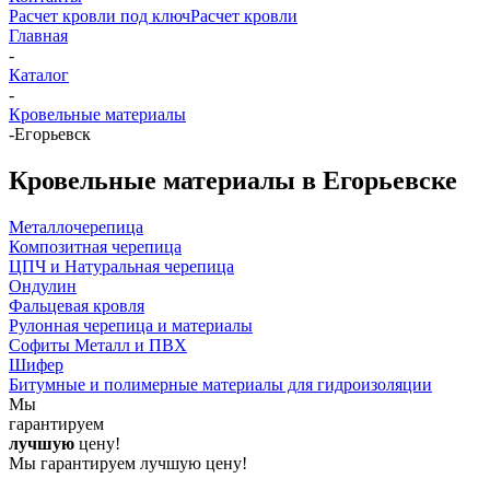
Расчет кровли под ключ
Расчет кровли
Главная
-
Каталог
-
Кровельные материалы
-
Егорьевск
Кровельные материалы в Егорьевске
Металлочерепица
Композитная черепица
ЦПЧ и Натуральная черепица
Ондулин
Фальцевая кровля
Рулонная черепица и материалы
Софиты Металл и ПВХ
Шифер
Битумные и полимерные материалы для гидроизоляции
Мы
гарантируем
лучшую
цену!
Мы гарантируем лучшую цену!