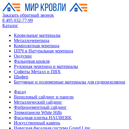
Заказать обратный звонок
8 495 032-77-99
Каталог
Кровельные материалы
Металлочерепица
Композитная черепица
ЦПЧ и Натуральная черепица
Ондулин
Фальцевая кровля
Рулонная черепица и материалы
Софиты Металл и ПВХ
Шифер
Битумные и полимерные материалы для гидроизоляции
Фасад
Виниловый сайдинг и панели
Металлический сайдинг
Фиброцементный сайдинг
Термопанели White Hills
Фасадная плитка HAUBERK
Искусственный камень
Навесная фасадная система Grand Line