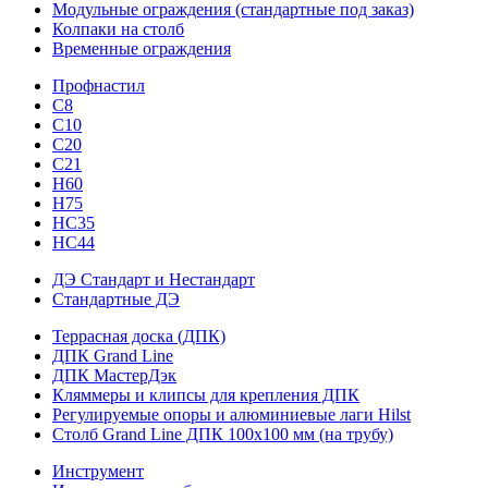
Модульные ограждения (стандартные под заказ)
Колпаки на столб
Временные ограждения
Профнастил
С8
С10
С20
С21
H60
H75
HС35
НС44
ДЭ Стандарт и Нестандарт
Стандартные ДЭ
Террасная доска (ДПК)
ДПК Grand Line
ДПК МастерДэк
Кляммеры и клипсы для крепления ДПК
Регулируемые опоры и алюминиевые лаги Hilst
Столб Grand Line ДПК 100х100 мм (на трубу)
Инструмент