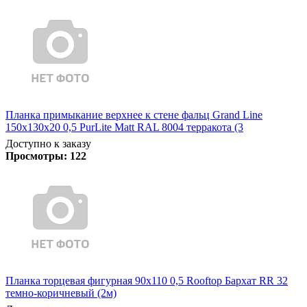
Планка примыкание верхнее к стене фальц Grand Line
150х130х20 0,5 PurLite Matt RAL 8004 терракота (3
Доступно к заказу
Просмотры:
122
Планка торцевая фигурная 90х110 0,5 Rooftop Бархат RR 32
темно-коричневый (2м)