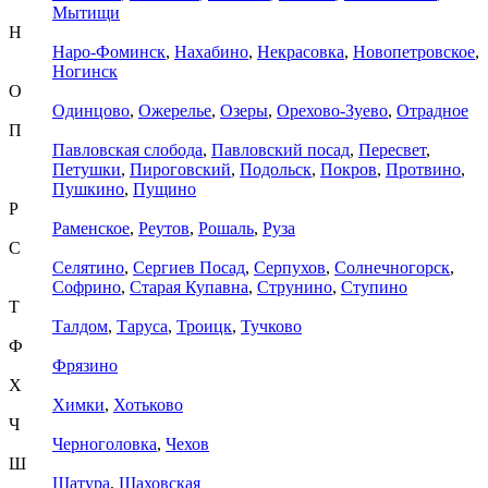
Мытищи
Н
Наро-Фоминск
,
Нахабино
,
Некрасовка
,
Новопетровское
,
Ногинск
О
Одинцово
,
Ожерелье
,
Озеры
,
Орехово-Зуево
,
Отрадное
П
Павловская слобода
,
Павловский посад
,
Пересвет
,
Петушки
,
Пироговский
,
Подольск
,
Покров
,
Протвино
,
Пушкино
,
Пущино
Р
Раменское
,
Реутов
,
Рошаль
,
Руза
С
Селятино
,
Сергиев Посад
,
Серпухов
,
Солнечногорск
,
Софрино
,
Старая Купавна
,
Струнино
,
Ступино
Т
Талдом
,
Таруса
,
Троицк
,
Тучково
Ф
Фрязино
Х
Химки
,
Хотьково
Ч
Черноголовка
,
Чехов
Ш
Шатура
,
Шаховская