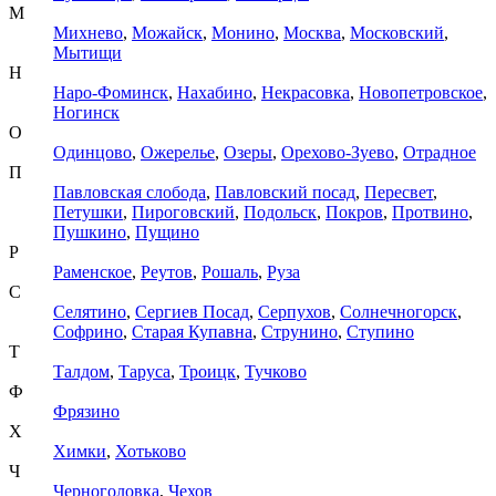
М
Михнево
,
Можайск
,
Монино
,
Москва
,
Московский
,
Мытищи
Н
Наро-Фоминск
,
Нахабино
,
Некрасовка
,
Новопетровское
,
Ногинск
О
Одинцово
,
Ожерелье
,
Озеры
,
Орехово-Зуево
,
Отрадное
П
Павловская слобода
,
Павловский посад
,
Пересвет
,
Петушки
,
Пироговский
,
Подольск
,
Покров
,
Протвино
,
Пушкино
,
Пущино
Р
Раменское
,
Реутов
,
Рошаль
,
Руза
С
Селятино
,
Сергиев Посад
,
Серпухов
,
Солнечногорск
,
Софрино
,
Старая Купавна
,
Струнино
,
Ступино
Т
Талдом
,
Таруса
,
Троицк
,
Тучково
Ф
Фрязино
Х
Химки
,
Хотьково
Ч
Черноголовка
,
Чехов