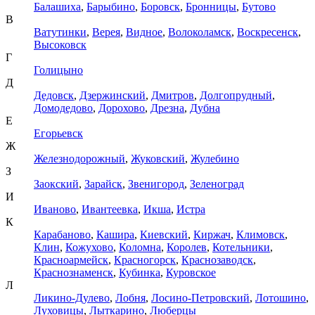
Балашиха
,
Барыбино
,
Боровск
,
Бронницы
,
Бутово
В
Ватутинки
,
Верея
,
Видное
,
Волоколамск
,
Воскресенск
,
Высоковск
Г
Голицыно
Д
Дедовск
,
Дзержинский
,
Дмитров
,
Долгопрудный
,
Домодедово
,
Дорохово
,
Дрезна
,
Дубна
Е
Егорьевск
Ж
Железнодорожный
,
Жуковский
,
Жулебино
З
Заокский
,
Зарайск
,
Звенигород
,
Зеленоград
И
Иваново
,
Ивантеевка
,
Икша
,
Истра
К
Карабаново
,
Кашира
,
Киевский
,
Киржач
,
Климовск
,
Клин
,
Кожухово
,
Коломна
,
Королев
,
Котельники
,
Красноармейск
,
Красногорск
,
Краснозаводск
,
Краснознаменск
,
Кубинка
,
Куровское
Л
Ликино-Дулево
,
Лобня
,
Лосино-Петровский
,
Лотошино
,
Луховицы
,
Лыткарино
,
Люберцы