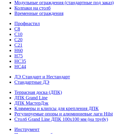
Модульные ограждения (стандартные под заказ)
Колпаки на столб
Временные ограждения
Профнастил
С8
С10
С20
С21
H60
H75
HС35
НС44
ДЭ Стандарт и Нестандарт
Стандартные ДЭ
Террасная доска (ДПК)
ДПК Grand Line
ДПК МастерДэк
Кляммеры и клипсы для крепления ДПК
Регулируемые опоры и алюминиевые лаги Hilst
Столб Grand Line ДПК 100х100 мм (на трубу)
Инструмент