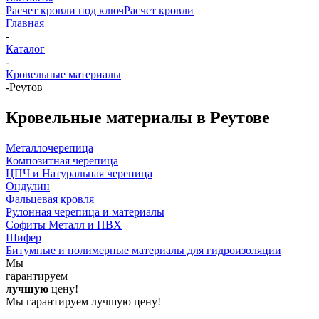
Расчет кровли под ключ
Расчет кровли
Главная
-
Каталог
-
Кровельные материалы
-
Реутов
Кровельные материалы в Реутове
Металлочерепица
Композитная черепица
ЦПЧ и Натуральная черепица
Ондулин
Фальцевая кровля
Рулонная черепица и материалы
Софиты Металл и ПВХ
Шифер
Битумные и полимерные материалы для гидроизоляции
Мы
гарантируем
лучшую
цену!
Мы гарантируем лучшую цену!