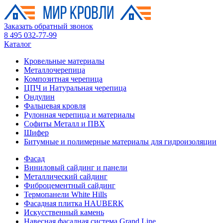
Заказать обратный звонок
8 495 032-77-99
Каталог
Кровельные материалы
Металлочерепица
Композитная черепица
ЦПЧ и Натуральная черепица
Ондулин
Фальцевая кровля
Рулонная черепица и материалы
Софиты Металл и ПВХ
Шифер
Битумные и полимерные материалы для гидроизоляции
Фасад
Виниловый сайдинг и панели
Металлический сайдинг
Фиброцементный сайдинг
Термопанели White Hills
Фасадная плитка HAUBERK
Искусственный камень
Навесная фасадная система Grand Line