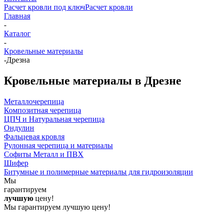
Расчет кровли под ключ
Расчет кровли
Главная
-
Каталог
-
Кровельные материалы
-
Дрезна
Кровельные материалы в Дрезне
Металлочерепица
Композитная черепица
ЦПЧ и Натуральная черепица
Ондулин
Фальцевая кровля
Рулонная черепица и материалы
Софиты Металл и ПВХ
Шифер
Битумные и полимерные материалы для гидроизоляции
Мы
гарантируем
лучшую
цену!
Мы гарантируем лучшую цену!