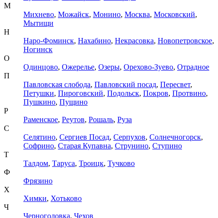
М
Михнево
,
Можайск
,
Монино
,
Москва
,
Московский
,
Мытищи
Н
Наро-Фоминск
,
Нахабино
,
Некрасовка
,
Новопетровское
,
Ногинск
О
Одинцово
,
Ожерелье
,
Озеры
,
Орехово-Зуево
,
Отрадное
П
Павловская слобода
,
Павловский посад
,
Пересвет
,
Петушки
,
Пироговский
,
Подольск
,
Покров
,
Протвино
,
Пушкино
,
Пущино
Р
Раменское
,
Реутов
,
Рошаль
,
Руза
С
Селятино
,
Сергиев Посад
,
Серпухов
,
Солнечногорск
,
Софрино
,
Старая Купавна
,
Струнино
,
Ступино
Т
Талдом
,
Таруса
,
Троицк
,
Тучково
Ф
Фрязино
Х
Химки
,
Хотьково
Ч
Черноголовка
,
Чехов