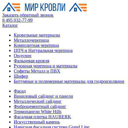
Заказать обратный звонок
8 495 032-77-99
Каталог
Кровельные материалы
Металлочерепица
Композитная черепица
ЦПЧ и Натуральная черепица
Ондулин
Фальцевая кровля
Рулонная черепица и материалы
Софиты Металл и ПВХ
Шифер
Битумные и полимерные материалы для гидроизоляции
Фасад
Виниловый сайдинг и панели
Металлический сайдинг
Фиброцементный сайдинг
Термопанели White Hills
Фасадная плитка HAUBERK
Искусственный камень
Навесная фасадная система Grand Line