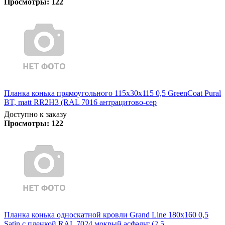
Просмотры:
122
Планка конька прямоугольного 115х30х115 0,5 GreenCoat Pural
BT, matt RR2Н3 (RAL 7016 антрацитово-сер
Доступно к заказу
Просмотры:
122
Планка конька односкатной кровли Grand Line 180x160 0,5
Satin с пленкой RAL 7024 мокрый асфальт (2,5