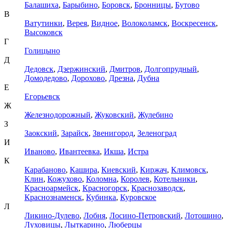
Балашиха
,
Барыбино
,
Боровск
,
Бронницы
,
Бутово
В
Ватутинки
,
Верея
,
Видное
,
Волоколамск
,
Воскресенск
,
Высоковск
Г
Голицыно
Д
Дедовск
,
Дзержинский
,
Дмитров
,
Долгопрудный
,
Домодедово
,
Дорохово
,
Дрезна
,
Дубна
Е
Егорьевск
Ж
Железнодорожный
,
Жуковский
,
Жулебино
З
Заокский
,
Зарайск
,
Звенигород
,
Зеленоград
И
Иваново
,
Ивантеевка
,
Икша
,
Истра
К
Карабаново
,
Кашира
,
Киевский
,
Киржач
,
Климовск
,
Клин
,
Кожухово
,
Коломна
,
Королев
,
Котельники
,
Красноармейск
,
Красногорск
,
Краснозаводск
,
Краснознаменск
,
Кубинка
,
Куровское
Л
Ликино-Дулево
,
Лобня
,
Лосино-Петровский
,
Лотошино
,
Луховицы
,
Лыткарино
,
Люберцы