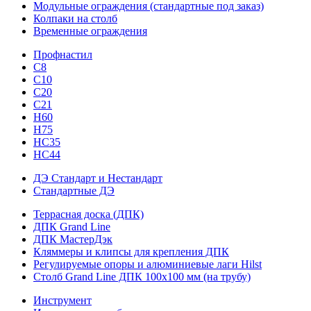
Модульные ограждения (стандартные под заказ)
Колпаки на столб
Временные ограждения
Профнастил
С8
С10
С20
С21
H60
H75
HС35
НС44
ДЭ Стандарт и Нестандарт
Стандартные ДЭ
Террасная доска (ДПК)
ДПК Grand Line
ДПК МастерДэк
Кляммеры и клипсы для крепления ДПК
Регулируемые опоры и алюминиевые лаги Hilst
Столб Grand Line ДПК 100х100 мм (на трубу)
Инструмент