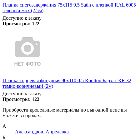
Планка снегозадержания 75х115 0,5 Satin с пленкой RAL 6005
зеленый мох (2,5м)
Доступно к заказу
Просмотры:
122
Планка торцевая фигурная 90х110 0,5 Rooftop Бархат RR 32
темно-коричневый (2м)
Доступно к заказу
Просмотры:
122
Приобрести кровельные материалы по выгодной цене вы
можете в городах:
А
Александров
,
Апрелевка
Б