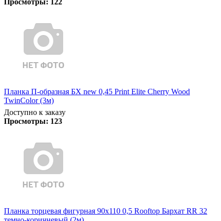
Просмотры:
122
Планка П-образная БХ new 0,45 Print Elite Cherry Wood
TwinColor (3м)
Доступно к заказу
Просмотры:
123
Планка торцевая фигурная 90х110 0,5 Rooftop Бархат RR 32
темно-коричневый (2м)