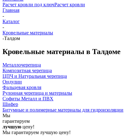
Расчет кровли под ключ
Расчет кровли
Главная
-
Каталог
-
Кровельные материалы
-
Талдом
Кровельные материалы в Талдоме
Металлочерепица
Композитная черепица
ЦПЧ и Натуральная черепица
Ондулин
Фальцевая кровля
Рулонная черепица и материалы
Софиты Металл и ПВХ
Шифер
Битумные и полимерные материалы для гидроизоляции
Мы
гарантируем
лучшую
цену!
Мы гарантируем лучшую цену!