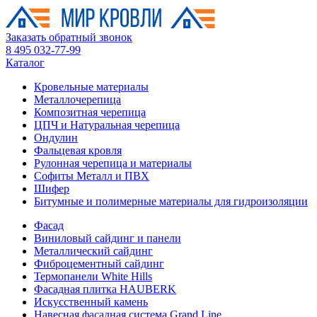
Заказать обратный звонок
8 495 032-77-99
Каталог
Кровельные материалы
Металлочерепица
Композитная черепица
ЦПЧ и Натуральная черепица
Ондулин
Фальцевая кровля
Рулонная черепица и материалы
Софиты Металл и ПВХ
Шифер
Битумные и полимерные материалы для гидроизоляции
Фасад
Виниловый сайдинг и панели
Металлический сайдинг
Фиброцементный сайдинг
Термопанели White Hills
Фасадная плитка HAUBERK
Искусственный камень
Навесная фасадная система Grand Line