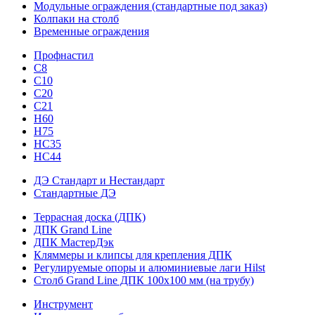
Модульные ограждения (стандартные под заказ)
Колпаки на столб
Временные ограждения
Профнастил
С8
С10
С20
С21
H60
H75
HС35
НС44
ДЭ Стандарт и Нестандарт
Стандартные ДЭ
Террасная доска (ДПК)
ДПК Grand Line
ДПК МастерДэк
Кляммеры и клипсы для крепления ДПК
Регулируемые опоры и алюминиевые лаги Hilst
Столб Grand Line ДПК 100х100 мм (на трубу)
Инструмент