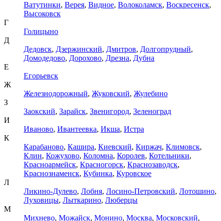
Ватутинки
,
Верея
,
Видное
,
Волоколамск
,
Воскресенск
,
Высоковск
Г
Голицыно
Д
Дедовск
,
Дзержинский
,
Дмитров
,
Долгопрудный
,
Домодедово
,
Дорохово
,
Дрезна
,
Дубна
Е
Егорьевск
Ж
Железнодорожный
,
Жуковский
,
Жулебино
З
Заокский
,
Зарайск
,
Звенигород
,
Зеленоград
И
Иваново
,
Ивантеевка
,
Икша
,
Истра
К
Карабаново
,
Кашира
,
Киевский
,
Киржач
,
Климовск
,
Клин
,
Кожухово
,
Коломна
,
Королев
,
Котельники
,
Красноармейск
,
Красногорск
,
Краснозаводск
,
Краснознаменск
,
Кубинка
,
Куровское
Л
Ликино-Дулево
,
Лобня
,
Лосино-Петровский
,
Лотошино
,
Луховицы
,
Лыткарино
,
Люберцы
М
Михнево
,
Можайск
,
Монино
,
Москва
,
Московский
,