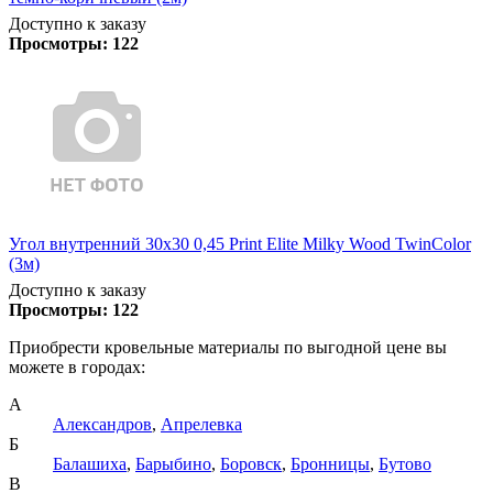
Доступно к заказу
Просмотры:
122
Угол внутренний 30х30 0,45 Print Elite Milky Wood TwinColor
(3м)
Доступно к заказу
Просмотры:
122
Приобрести кровельные материалы по выгодной цене вы
можете в городах:
А
Александров
,
Апрелевка
Б
Балашиха
,
Барыбино
,
Боровск
,
Бронницы
,
Бутово
В