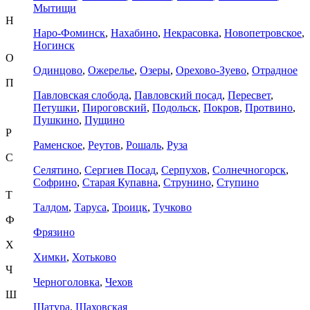
Мытищи
Н
Наро-Фоминск
,
Нахабино
,
Некрасовка
,
Новопетровское
,
Ногинск
О
Одинцово
,
Ожерелье
,
Озеры
,
Орехово-Зуево
,
Отрадное
П
Павловская слобода
,
Павловский посад
,
Пересвет
,
Петушки
,
Пироговский
,
Подольск
,
Покров
,
Протвино
,
Пушкино
,
Пущино
Р
Раменское
,
Реутов
,
Рошаль
,
Руза
С
Селятино
,
Сергиев Посад
,
Серпухов
,
Солнечногорск
,
Софрино
,
Старая Купавна
,
Струнино
,
Ступино
Т
Талдом
,
Таруса
,
Троицк
,
Тучково
Ф
Фрязино
Х
Химки
,
Хотьково
Ч
Черноголовка
,
Чехов
Ш
Шатура
,
Шаховская