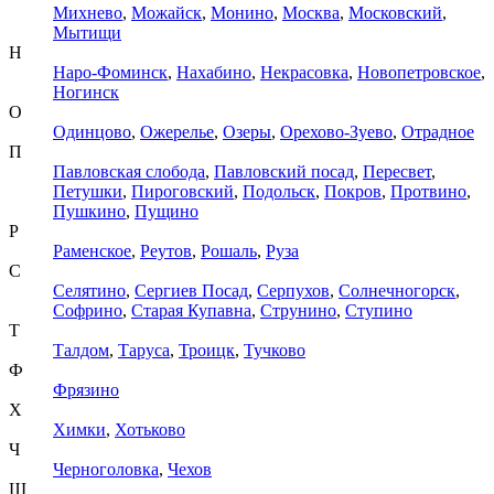
Михнево
,
Можайск
,
Монино
,
Москва
,
Московский
,
Мытищи
Н
Наро-Фоминск
,
Нахабино
,
Некрасовка
,
Новопетровское
,
Ногинск
О
Одинцово
,
Ожерелье
,
Озеры
,
Орехово-Зуево
,
Отрадное
П
Павловская слобода
,
Павловский посад
,
Пересвет
,
Петушки
,
Пироговский
,
Подольск
,
Покров
,
Протвино
,
Пушкино
,
Пущино
Р
Раменское
,
Реутов
,
Рошаль
,
Руза
С
Селятино
,
Сергиев Посад
,
Серпухов
,
Солнечногорск
,
Софрино
,
Старая Купавна
,
Струнино
,
Ступино
Т
Талдом
,
Таруса
,
Троицк
,
Тучково
Ф
Фрязино
Х
Химки
,
Хотьково
Ч
Черноголовка
,
Чехов
Ш