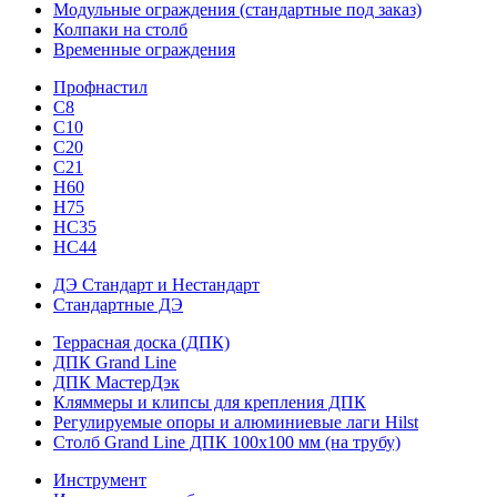
Модульные ограждения (стандартные под заказ)
Колпаки на столб
Временные ограждения
Профнастил
С8
С10
С20
С21
H60
H75
HС35
НС44
ДЭ Стандарт и Нестандарт
Стандартные ДЭ
Террасная доска (ДПК)
ДПК Grand Line
ДПК МастерДэк
Кляммеры и клипсы для крепления ДПК
Регулируемые опоры и алюминиевые лаги Hilst
Столб Grand Line ДПК 100х100 мм (на трубу)
Инструмент