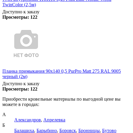
TwinColor (2,5м)
Доступно к заказу
Просмотры:
122
Планка примыкания 90х140 0,5 PurPro Matt 275 RAL 9005
черный (2м)
Доступно к заказу
Просмотры:
122
Приобрести кровельные материалы по выгодной цене вы
можете в городах:
А
Александров
,
Апрелевка
Б
Балашиха
,
Барыбино
,
Боровск
,
Бронницы
,
Бутово