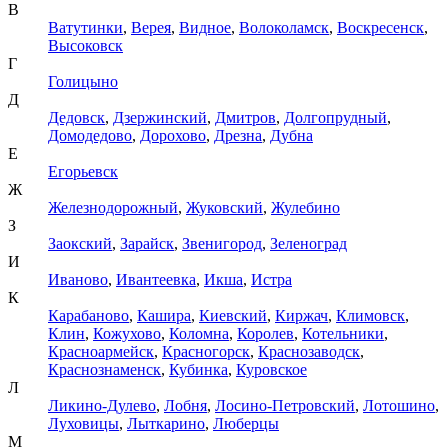
В
Ватутинки
,
Верея
,
Видное
,
Волоколамск
,
Воскресенск
,
Высоковск
Г
Голицыно
Д
Дедовск
,
Дзержинский
,
Дмитров
,
Долгопрудный
,
Домодедово
,
Дорохово
,
Дрезна
,
Дубна
Е
Егорьевск
Ж
Железнодорожный
,
Жуковский
,
Жулебино
З
Заокский
,
Зарайск
,
Звенигород
,
Зеленоград
И
Иваново
,
Ивантеевка
,
Икша
,
Истра
К
Карабаново
,
Кашира
,
Киевский
,
Киржач
,
Климовск
,
Клин
,
Кожухово
,
Коломна
,
Королев
,
Котельники
,
Красноармейск
,
Красногорск
,
Краснозаводск
,
Краснознаменск
,
Кубинка
,
Куровское
Л
Ликино-Дулево
,
Лобня
,
Лосино-Петровский
,
Лотошино
,
Луховицы
,
Лыткарино
,
Люберцы
М