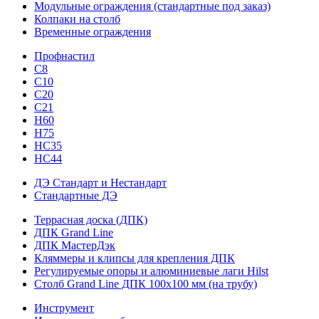
Модульные ограждения (стандартные под заказ)
Колпаки на столб
Временные ограждения
Профнастил
С8
С10
С20
С21
H60
H75
HС35
НС44
ДЭ Стандарт и Нестандарт
Стандартные ДЭ
Террасная доска (ДПК)
ДПК Grand Line
ДПК МастерДэк
Кляммеры и клипсы для крепления ДПК
Регулируемые опоры и алюминиевые лаги Hilst
Столб Grand Line ДПК 100х100 мм (на трубу)
Инструмент