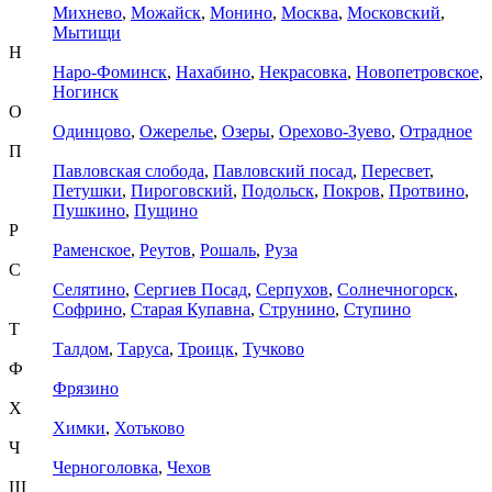
Михнево
,
Можайск
,
Монино
,
Москва
,
Московский
,
Мытищи
Н
Наро-Фоминск
,
Нахабино
,
Некрасовка
,
Новопетровское
,
Ногинск
О
Одинцово
,
Ожерелье
,
Озеры
,
Орехово-Зуево
,
Отрадное
П
Павловская слобода
,
Павловский посад
,
Пересвет
,
Петушки
,
Пироговский
,
Подольск
,
Покров
,
Протвино
,
Пушкино
,
Пущино
Р
Раменское
,
Реутов
,
Рошаль
,
Руза
С
Селятино
,
Сергиев Посад
,
Серпухов
,
Солнечногорск
,
Софрино
,
Старая Купавна
,
Струнино
,
Ступино
Т
Талдом
,
Таруса
,
Троицк
,
Тучково
Ф
Фрязино
Х
Химки
,
Хотьково
Ч
Черноголовка
,
Чехов
Ш