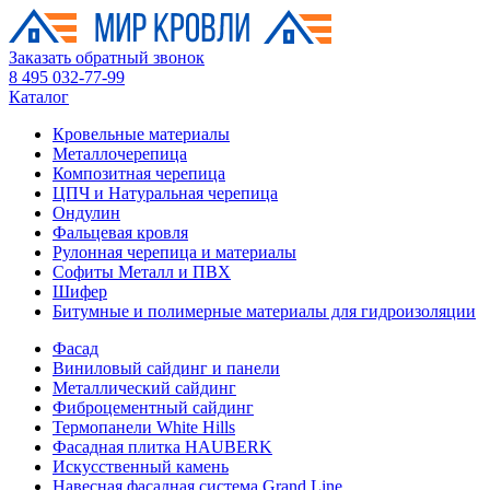
Заказать обратный звонок
8 495 032-77-99
Каталог
Кровельные материалы
Металлочерепица
Композитная черепица
ЦПЧ и Натуральная черепица
Ондулин
Фальцевая кровля
Рулонная черепица и материалы
Софиты Металл и ПВХ
Шифер
Битумные и полимерные материалы для гидроизоляции
Фасад
Виниловый сайдинг и панели
Металлический сайдинг
Фиброцементный сайдинг
Термопанели White Hills
Фасадная плитка HAUBERK
Искусственный камень
Навесная фасадная система Grand Line