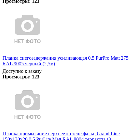
Просмотры:
123
Планка снегозадержания усиливающая 0,5 PurPro Matt 275
RAL 9005 черный (2,5м)
Доступно к заказу
Просмотры:
123
Планка примыкание верхнее к стене фальц Grand Line
150х130х20 0,5 PurLite Matt RAL 8004 терракота (3