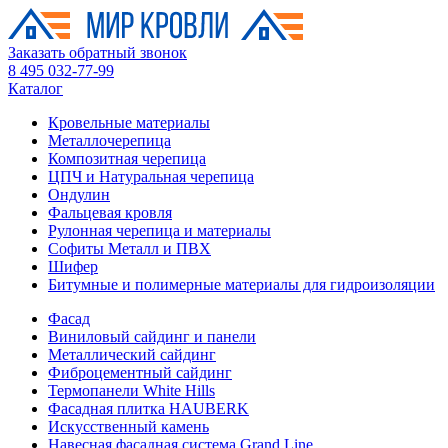
Заказать обратный звонок
8 495 032-77-99
Каталог
Кровельные материалы
Металлочерепица
Композитная черепица
ЦПЧ и Натуральная черепица
Ондулин
Фальцевая кровля
Рулонная черепица и материалы
Софиты Металл и ПВХ
Шифер
Битумные и полимерные материалы для гидроизоляции
Фасад
Виниловый сайдинг и панели
Металлический сайдинг
Фиброцементный сайдинг
Термопанели White Hills
Фасадная плитка HAUBERK
Искусственный камень
Навесная фасадная система Grand Line