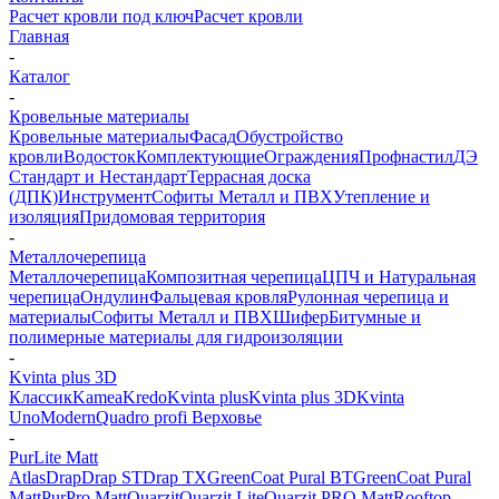
Расчет кровли под ключ
Расчет кровли
Главная
-
Каталог
-
Кровельные материалы
Кровельные материалы
Фасад
Обустройство
кровли
Водосток
Комплектующие
Ограждения
Профнастил
ДЭ
Стандарт и Нестандарт
Террасная доска
(ДПК)
Инструмент
Софиты Металл и ПВХ
Утепление и
изоляция
Придомовая территория
-
Металлочерепица
Металлочерепица
Композитная черепица
ЦПЧ и Натуральная
черепица
Ондулин
Фальцевая кровля
Рулонная черепица и
материалы
Софиты Металл и ПВХ
Шифер
Битумные и
полимерные материалы для гидроизоляции
-
Kvinta plus 3D
Классик
Kamea
Kredo
Kvinta plus
Kvinta plus 3D
Kvinta
Uno
Modern
Quadro profi Верховье
-
PurLite Мatt
Atlas
Drap
Drap ST
Drap TX
GreenСoat Pural BT
GreenСoat Pural
Matt
PurPro Matt
Quarzit
Quarzit Lite
Quarzit PRO Matt
Rooftop