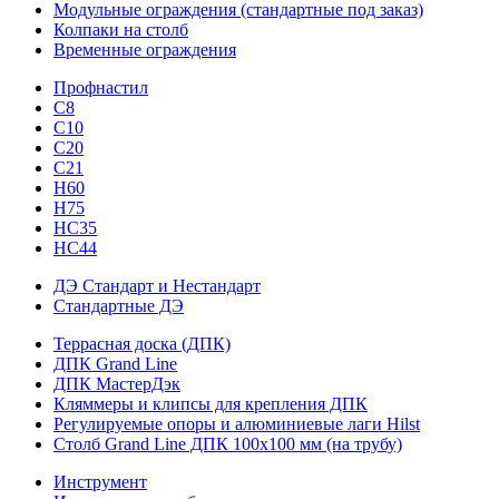
Модульные ограждения (стандартные под заказ)
Колпаки на столб
Временные ограждения
Профнастил
С8
С10
С20
С21
H60
H75
HС35
НС44
ДЭ Стандарт и Нестандарт
Стандартные ДЭ
Террасная доска (ДПК)
ДПК Grand Line
ДПК МастерДэк
Кляммеры и клипсы для крепления ДПК
Регулируемые опоры и алюминиевые лаги Hilst
Столб Grand Line ДПК 100х100 мм (на трубу)
Инструмент