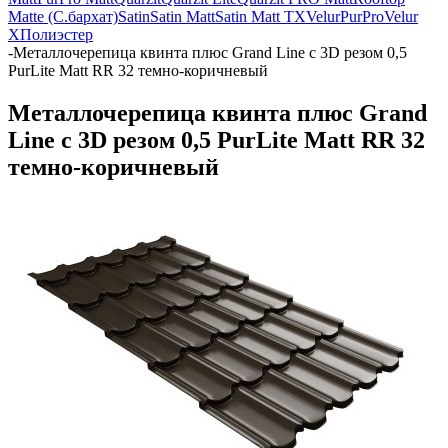
Matte (С.бархат)
Satin
Satin Matt
Satin Matt TX
Velur
PurPro
Velur
X
Полиэстер
-
Металлочерепица квинта плюс Grand Line c 3D резом 0,5
PurLite Matt RR 32 темно-коричневый
Металлочерепица квинта плюс Grand
Line c 3D резом 0,5 PurLite Matt RR 32
темно-коричневый