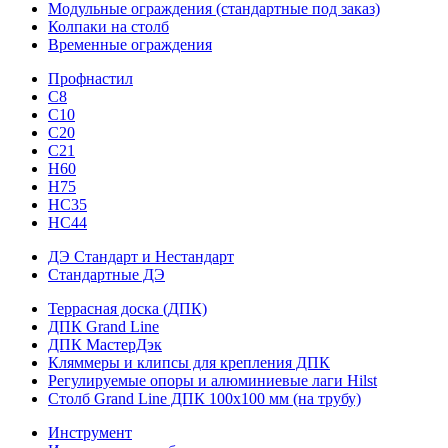
Модульные ограждения (стандартные под заказ)
Колпаки на столб
Временные ограждения
Профнастил
С8
С10
С20
С21
H60
H75
HС35
НС44
ДЭ Стандарт и Нестандарт
Стандартные ДЭ
Террасная доска (ДПК)
ДПК Grand Line
ДПК МастерДэк
Кляммеры и клипсы для крепления ДПК
Регулируемые опоры и алюминиевые лаги Hilst
Столб Grand Line ДПК 100х100 мм (на трубу)
Инструмент