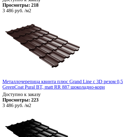
Просмотры:
218
3 486 руб.
/м2
Металлочерепица квинта плюс Grand Line c 3D резом 0,5
GreenCoat Pural BT, matt RR 887 шоколадно-кори
Доступно к заказу
Просмотры:
223
3 486 руб.
/м2