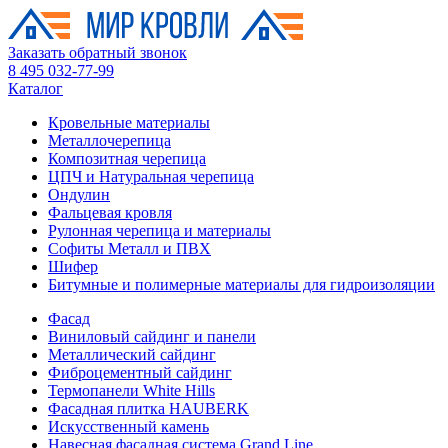
Заказать обратный звонок
8 495 032-77-99
Каталог
Кровельные материалы
Металлочерепица
Композитная черепица
ЦПЧ и Натуральная черепица
Ондулин
Фальцевая кровля
Рулонная черепица и материалы
Софиты Металл и ПВХ
Шифер
Битумные и полимерные материалы для гидроизоляции
Фасад
Виниловый сайдинг и панели
Металлический сайдинг
Фиброцементный сайдинг
Термопанели White Hills
Фасадная плитка HAUBERK
Искусственный камень
Навесная фасадная система Grand Line