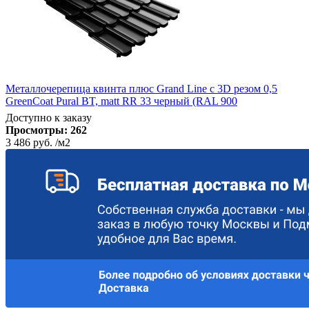
Металлочерепица квинта плюс Grand Line c 3D резом 0,5
GreenCoat Pural BT, matt RR 33 черный (RAL 900
Доступно к заказу
Просмотры:
262
3 486 руб.
/м2