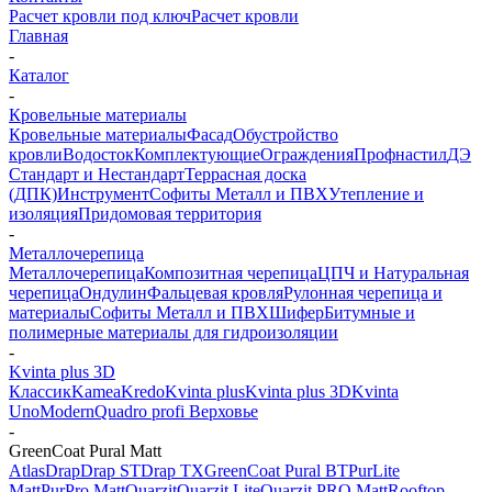
Расчет кровли под ключ
Расчет кровли
Главная
-
Каталог
-
Кровельные материалы
Кровельные материалы
Фасад
Обустройство
кровли
Водосток
Комплектующие
Ограждения
Профнастил
ДЭ
Стандарт и Нестандарт
Террасная доска
(ДПК)
Инструмент
Софиты Металл и ПВХ
Утепление и
изоляция
Придомовая территория
-
Металлочерепица
Металлочерепица
Композитная черепица
ЦПЧ и Натуральная
черепица
Ондулин
Фальцевая кровля
Рулонная черепица и
материалы
Софиты Металл и ПВХ
Шифер
Битумные и
полимерные материалы для гидроизоляции
-
Kvinta plus 3D
Классик
Kamea
Kredo
Kvinta plus
Kvinta plus 3D
Kvinta
Uno
Modern
Quadro profi Верховье
-
GreenСoat Pural Matt
Atlas
Drap
Drap ST
Drap TX
GreenСoat Pural BT
PurLite
Мatt
PurPro Matt
Quarzit
Quarzit Lite
Quarzit PRO Matt
Rooftop