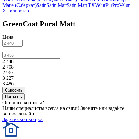
Matte (С.бархат)
Satin
Satin Matt
Satin Matt TX
Velur
PurPro
Velur
X
Полиэстер
GreenСoat Pural Matt
Цена
-
2 448
2 708
2 967
3 227
3 486
Остались вопросы?
Наши специалисты всегда на связи! Звоните или задайте
вопрос онлайн.
Задать свой вопрос