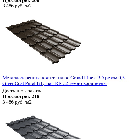
Просмотры:
208
3 486 руб.
/м2
Металлочерепица квинта плюс Grand Line c 3D резом 0,5
GreenCoat Pural BT, matt RR 32 темно-коричневы
Доступно к заказу
Просмотры:
216
3 486 руб.
/м2