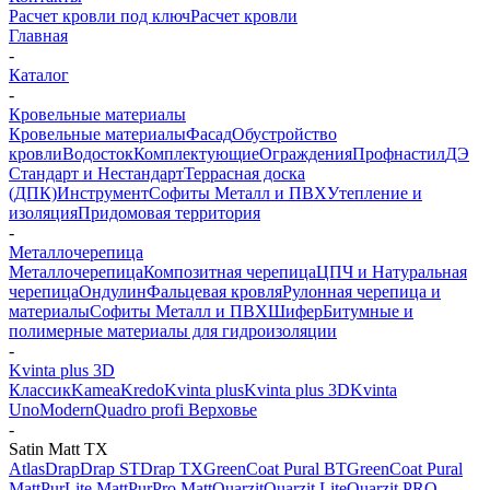
Расчет кровли под ключ
Расчет кровли
Главная
-
Каталог
-
Кровельные материалы
Кровельные материалы
Фасад
Обустройство
кровли
Водосток
Комплектующие
Ограждения
Профнастил
ДЭ
Стандарт и Нестандарт
Террасная доска
(ДПК)
Инструмент
Софиты Металл и ПВХ
Утепление и
изоляция
Придомовая территория
-
Металлочерепица
Металлочерепица
Композитная черепица
ЦПЧ и Натуральная
черепица
Ондулин
Фальцевая кровля
Рулонная черепица и
материалы
Софиты Металл и ПВХ
Шифер
Битумные и
полимерные материалы для гидроизоляции
-
Kvinta plus 3D
Классик
Kamea
Kredo
Kvinta plus
Kvinta plus 3D
Kvinta
Uno
Modern
Quadro profi Верховье
-
Satin Matt TX
Atlas
Drap
Drap ST
Drap TX
GreenСoat Pural BT
GreenСoat Pural
Matt
PurLite Мatt
PurPro Matt
Quarzit
Quarzit Lite
Quarzit PRO