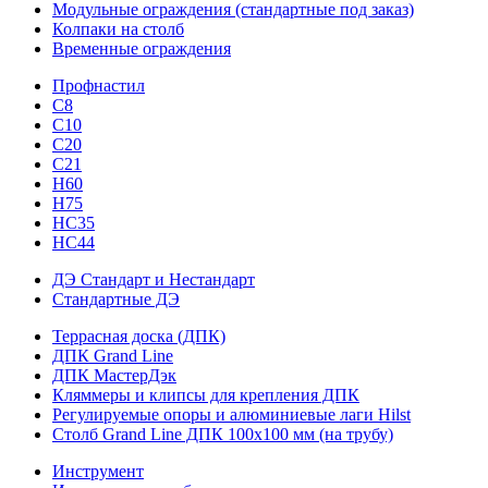
Модульные ограждения (стандартные под заказ)
Колпаки на столб
Временные ограждения
Профнастил
С8
С10
С20
С21
H60
H75
HС35
НС44
ДЭ Стандарт и Нестандарт
Стандартные ДЭ
Террасная доска (ДПК)
ДПК Grand Line
ДПК МастерДэк
Кляммеры и клипсы для крепления ДПК
Регулируемые опоры и алюминиевые лаги Hilst
Столб Grand Line ДПК 100х100 мм (на трубу)
Инструмент