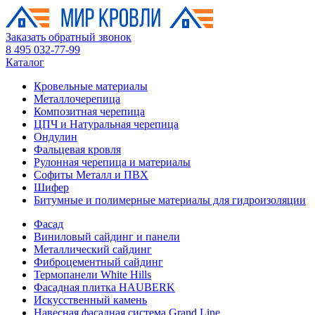
Заказать обратный звонок
8 495 032-77-99
Каталог
Кровельные материалы
Металлочерепица
Композитная черепица
ЦПЧ и Натуральная черепица
Ондулин
Фальцевая кровля
Рулонная черепица и материалы
Софиты Металл и ПВХ
Шифер
Битумные и полимерные материалы для гидроизоляции
Фасад
Виниловый сайдинг и панели
Металлический сайдинг
Фиброцементный сайдинг
Термопанели White Hills
Фасадная плитка HAUBERK
Искусственный камень
Навесная фасадная система Grand Line