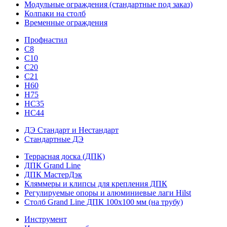
Модульные ограждения (стандартные под заказ)
Колпаки на столб
Временные ограждения
Профнастил
С8
С10
С20
С21
H60
H75
HС35
НС44
ДЭ Стандарт и Нестандарт
Стандартные ДЭ
Террасная доска (ДПК)
ДПК Grand Line
ДПК МастерДэк
Кляммеры и клипсы для крепления ДПК
Регулируемые опоры и алюминиевые лаги Hilst
Столб Grand Line ДПК 100х100 мм (на трубу)
Инструмент