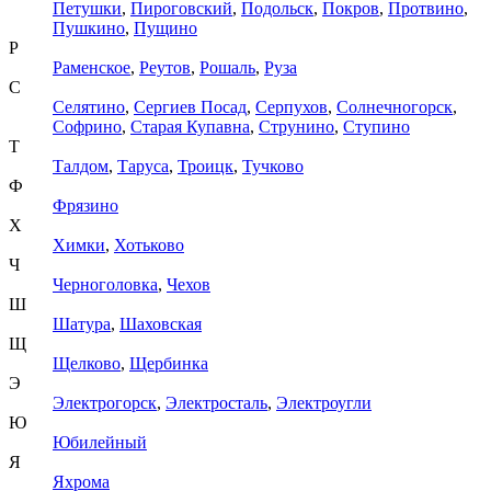
Петушки
,
Пироговский
,
Подольск
,
Покров
,
Протвино
,
Пушкино
,
Пущино
Р
Раменское
,
Реутов
,
Рошаль
,
Руза
С
Селятино
,
Сергиев Посад
,
Серпухов
,
Солнечногорск
,
Софрино
,
Старая Купавна
,
Струнино
,
Ступино
Т
Талдом
,
Таруса
,
Троицк
,
Тучково
Ф
Фрязино
Х
Химки
,
Хотьково
Ч
Черноголовка
,
Чехов
Ш
Шатура
,
Шаховская
Щ
Щелково
,
Щербинка
Э
Электрогорск
,
Электросталь
,
Электроугли
Ю
Юбилейный
Я
Яхрома