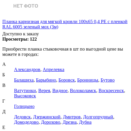
Планка карнизная для мягкой кровли 100х65 0,4 PE с пленкой
RAL 6005 зеленый мох (3м)
Доступно к заказу
Просмотры:
122
Приобрести планка стыковочная в шт по выгодной цене вы
можете в городах:
А
Александров
,
Апрелевка
Б
Балашиха
,
Барыбино
,
Боровск
,
Бронницы
,
Бутово
В
Ватутинки
,
Верея
,
Видное
,
Волоколамск
,
Воскресенск
,
Высоковск
Г
Голицыно
Д
Дедовск
,
Дзержинский
,
Дмитров
,
Долгопрудный
,
Домодедово
,
Дорохово
,
Дрезна
,
Дубна
Е