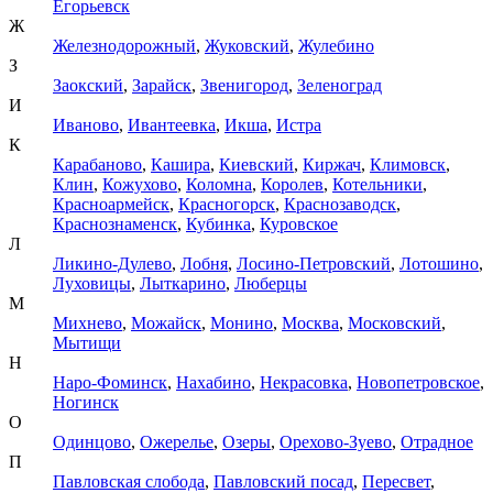
Егорьевск
Ж
Железнодорожный
,
Жуковский
,
Жулебино
З
Заокский
,
Зарайск
,
Звенигород
,
Зеленоград
И
Иваново
,
Ивантеевка
,
Икша
,
Истра
К
Карабаново
,
Кашира
,
Киевский
,
Киржач
,
Климовск
,
Клин
,
Кожухово
,
Коломна
,
Королев
,
Котельники
,
Красноармейск
,
Красногорск
,
Краснозаводск
,
Краснознаменск
,
Кубинка
,
Куровское
Л
Ликино-Дулево
,
Лобня
,
Лосино-Петровский
,
Лотошино
,
Луховицы
,
Лыткарино
,
Люберцы
М
Михнево
,
Можайск
,
Монино
,
Москва
,
Московский
,
Мытищи
Н
Наро-Фоминск
,
Нахабино
,
Некрасовка
,
Новопетровское
,
Ногинск
О
Одинцово
,
Ожерелье
,
Озеры
,
Орехово-Зуево
,
Отрадное
П
Павловская слобода
,
Павловский посад
,
Пересвет
,