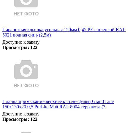
Парапетная крышка угольная 150мм 0,45 PE с пленкой RAL
5021 водная синь (2,5м)
Доступно к заказу
Просмотры:
122
Планка примыкание верхнее к стене фальц Grand Line
150х130х20 0,5 PurLite Matt RAL 8004 терракота (3
Доступно к заказу
Просмотры:
122