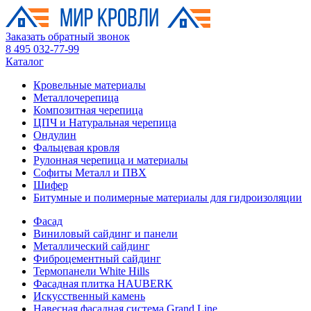
Заказать обратный звонок
8 495 032-77-99
Каталог
Кровельные материалы
Металлочерепица
Композитная черепица
ЦПЧ и Натуральная черепица
Ондулин
Фальцевая кровля
Рулонная черепица и материалы
Софиты Металл и ПВХ
Шифер
Битумные и полимерные материалы для гидроизоляции
Фасад
Виниловый сайдинг и панели
Металлический сайдинг
Фиброцементный сайдинг
Термопанели White Hills
Фасадная плитка HAUBERK
Искусственный камень
Навесная фасадная система Grand Line