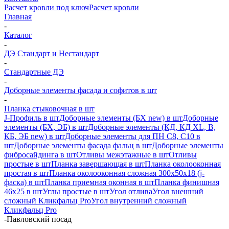
Расчет кровли под ключ
Расчет кровли
Главная
-
Каталог
-
ДЭ Стандарт и Нестандарт
-
Стандартные ДЭ
-
Доборные элементы фасада и софитов в шт
-
Планка стыковочная в шт
J-Профиль в шт
Доборные элементы (БХ new) в шт
Доборные
элементы (БХ, ЭБ) в шт
Доборные элементы (КД, КД XL, В,
КБ, ЭБ new) в шт
Доборные элементы для ПН С8, С10 в
шт
Доборные элементы фасада фальц в шт
Доборные элементы
фибросайдинга в шт
Отливы межэтажные в шт
Отливы
простые в шт
Планка завершающая в шт
Планка околооконная
простая в шт
Планка околооконная сложная 300х50х18 (j-
фаска) в шт
Планка приемная оконная в шт
Планка финишная
46х25 в шт
Углы простые в шт
Угол отлива
Угол внешний
сложный Кликфальц Pro
Угол внутренний сложный
Кликфальц Pro
-
Павловский посад