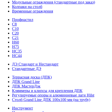
Модульные ограждения (стандартные под заказ)
Колпаки на столб
Временные ограждения
Профнастил
С8
С10
С20
С21
H60
H75
HС35
НС44
ДЭ Стандарт и Нестандарт
Стандартные ДЭ
Террасная доска (ДПК)
ДПК Grand Line
ДПК МастерДэк
Кляммеры и клипсы для крепления ДПК
Регулируемые опоры и алюминиевые лаги Hilst
Столб Grand Line ДПК 100х100 мм (на трубу)
Инструмент