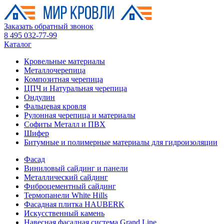
Заказать обратный звонок
8 495 032-77-99
Каталог
Кровельные материалы
Металлочерепица
Композитная черепица
ЦПЧ и Натуральная черепица
Ондулин
Фальцевая кровля
Рулонная черепица и материалы
Софиты Металл и ПВХ
Шифер
Битумные и полимерные материалы для гидроизоляции
Фасад
Виниловый сайдинг и панели
Металлический сайдинг
Фиброцементный сайдинг
Термопанели White Hills
Фасадная плитка HAUBERK
Искусственный камень
Навесная фасадная система Grand Line