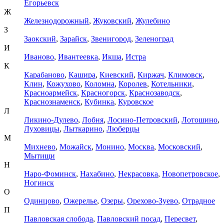
Егорьевск
Ж
Железнодорожный
,
Жуковский
,
Жулебино
З
Заокский
,
Зарайск
,
Звенигород
,
Зеленоград
И
Иваново
,
Ивантеевка
,
Икша
,
Истра
К
Карабаново
,
Кашира
,
Киевский
,
Киржач
,
Климовск
,
Клин
,
Кожухово
,
Коломна
,
Королев
,
Котельники
,
Красноармейск
,
Красногорск
,
Краснозаводск
,
Краснознаменск
,
Кубинка
,
Куровское
Л
Ликино-Дулево
,
Лобня
,
Лосино-Петровский
,
Лотошино
,
Луховицы
,
Лыткарино
,
Люберцы
М
Михнево
,
Можайск
,
Монино
,
Москва
,
Московский
,
Мытищи
Н
Наро-Фоминск
,
Нахабино
,
Некрасовка
,
Новопетровское
,
Ногинск
О
Одинцово
,
Ожерелье
,
Озеры
,
Орехово-Зуево
,
Отрадное
П
Павловская слобода
,
Павловский посад
,
Пересвет
,