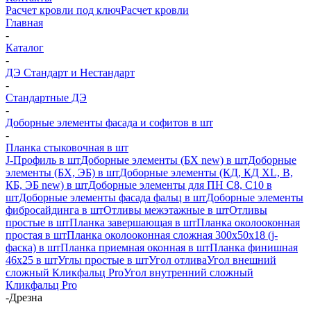
Расчет кровли под ключ
Расчет кровли
Главная
-
Каталог
-
ДЭ Стандарт и Нестандарт
-
Стандартные ДЭ
-
Доборные элементы фасада и софитов в шт
-
Планка стыковочная в шт
J-Профиль в шт
Доборные элементы (БХ new) в шт
Доборные
элементы (БХ, ЭБ) в шт
Доборные элементы (КД, КД XL, В,
КБ, ЭБ new) в шт
Доборные элементы для ПН С8, С10 в
шт
Доборные элементы фасада фальц в шт
Доборные элементы
фибросайдинга в шт
Отливы межэтажные в шт
Отливы
простые в шт
Планка завершающая в шт
Планка околооконная
простая в шт
Планка околооконная сложная 300х50х18 (j-
фаска) в шт
Планка приемная оконная в шт
Планка финишная
46х25 в шт
Углы простые в шт
Угол отлива
Угол внешний
сложный Кликфальц Pro
Угол внутренний сложный
Кликфальц Pro
-
Дрезна