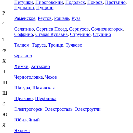
Петушки
,
Пироговский
,
Подольск
,
Покров
,
Протвино
,
Пушкино
,
Пущино
Р
Раменское
,
Реутов
,
Рошаль
,
Руза
С
Селятино
,
Сергиев Посад
,
Серпухов
,
Солнечногорск
,
Софрино
,
Старая Купавна
,
Струнино
,
Ступино
Т
Талдом
,
Таруса
,
Троицк
,
Тучково
Ф
Фрязино
Х
Химки
,
Хотьково
Ч
Черноголовка
,
Чехов
Ш
Шатура
,
Шаховская
Щ
Щелково
,
Щербинка
Э
Электрогорск
,
Электросталь
,
Электроугли
Ю
Юбилейный
Я
Яхрома