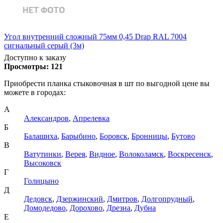
Угол внутренний сложный 75мм 0,45 Drap RAL 7004
сигнальный серый (3м)
Доступно к заказу
Просмотры:
121
Приобрести планка стыковочная в шт по выгодной цене вы
можете в городах:
А
Александров
,
Апрелевка
Б
Балашиха
,
Барыбино
,
Боровск
,
Бронницы
,
Бутово
В
Ватутинки
,
Верея
,
Видное
,
Волоколамск
,
Воскресенск
,
Высоковск
Г
Голицыно
Д
Дедовск
,
Дзержинский
,
Дмитров
,
Долгопрудный
,
Домодедово
,
Дорохово
,
Дрезна
,
Дубна
Е