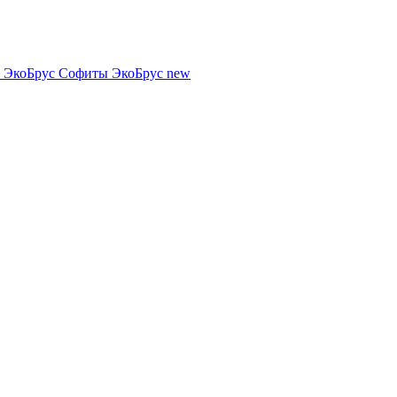
 ЭкоБрус
Софиты ЭкоБрус new