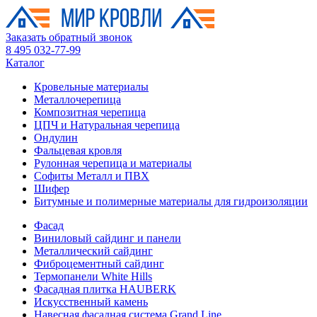
Заказать обратный звонок
8 495 032-77-99
Каталог
Кровельные материалы
Металлочерепица
Композитная черепица
ЦПЧ и Натуральная черепица
Ондулин
Фальцевая кровля
Рулонная черепица и материалы
Софиты Металл и ПВХ
Шифер
Битумные и полимерные материалы для гидроизоляции
Фасад
Виниловый сайдинг и панели
Металлический сайдинг
Фиброцементный сайдинг
Термопанели White Hills
Фасадная плитка HAUBERK
Искусственный камень
Навесная фасадная система Grand Line