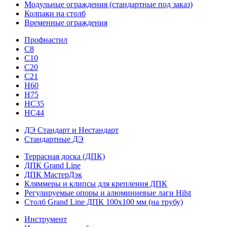
Модульные ограждения (стандартные под заказ)
Колпаки на столб
Временные ограждения
Профнастил
С8
С10
С20
С21
H60
H75
HС35
НС44
ДЭ Стандарт и Нестандарт
Стандартные ДЭ
Террасная доска (ДПК)
ДПК Grand Line
ДПК МастерДэк
Кляммеры и клипсы для крепления ДПК
Регулируемые опоры и алюминиевые лаги Hilst
Столб Grand Line ДПК 100х100 мм (на трубу)
Инструмент