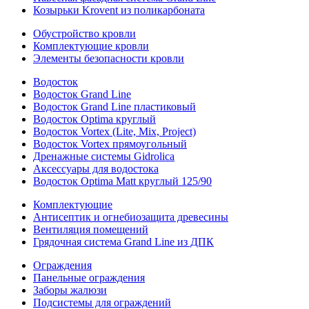
Козырьки Krovent из поликарбоната
Обустройство кровли
Комплектующие кровли
Элементы безопасности кровли
Водосток
Водосток Grand Line
Водосток Grand Line пластиковый
Водосток Optima круглый
Водосток Vortex (Lite, Mix, Project)
Водосток Vortex прямоугольный
Дренажные системы Gidrolica
Аксессуары для водостока
Водосток Optima Matt круглый 125/90
Комплектующие
Антисептик и огнебиозащита древесины
Вентиляция помещений
Грядочная система Grand Line из ДПК
Ограждения
Панельные ограждения
Заборы жалюзи
Подсистемы для ограждений