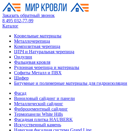
Заказать обратный звонок
8 495 032-77-99
Каталог
Кровельные материалы
Металлочерепица
Композитная черепица
ЦПЧ и Натуральная черепица
Ондулин
Фальцевая кровля
Рулонная черепица и материалы
Софиты Металл и ПВХ
Шифер
Битумные и полимерные материалы для гидроизоляции
Фасад
Виниловый сайдинг и панели
Металлический сайдинг
Фиброцементный сайдинг
Термопанели White Hills
Фасадная плитка HAUBERK
Искусственный камень
Навесная фасадная система Grand Line