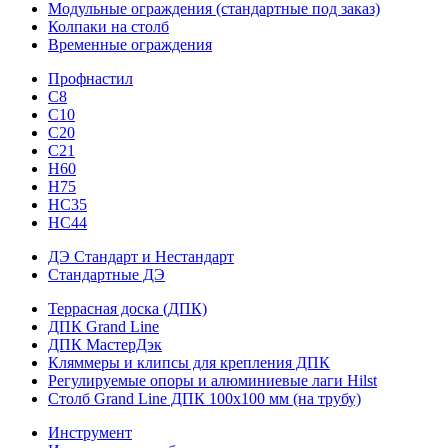
Модульные ограждения (стандартные под заказ)
Колпаки на столб
Временные ограждения
Профнастил
С8
С10
С20
С21
H60
H75
HС35
НС44
ДЭ Стандарт и Нестандарт
Стандартные ДЭ
Террасная доска (ДПК)
ДПК Grand Line
ДПК МастерДэк
Кляммеры и клипсы для крепления ДПК
Регулируемые опоры и алюминиевые лаги Hilst
Столб Grand Line ДПК 100х100 мм (на трубу)
Инструмент