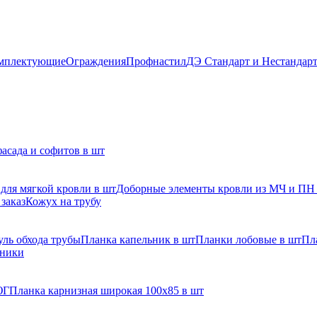
мплектующие
Ограждения
Профнастил
ДЭ Стандарт и Нестандар
асада и софитов в шт
для мягкой кровли в шт
Доборные элементы кровли из МЧ и ПН
заказ
Кожух на трубу
ль обхода трубы
Планка капельник в шт
Планки лобовые в шт
Пл
рники
ЮГ
Планка карнизная широкая 100х85 в шт