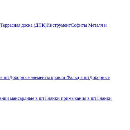
т
Террасная доска (ДПК)
Инструмент
Софиты Металл и
 в шт
Доборные элементы кровли Фальц в шт
Доборные
анки мансардные в шт
Планки примыкания в шт
Планки