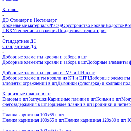
-
Каталог
-
ДЭ Стандарт и Нестандарт
Кровельные материалы
Фасад
Обустройство кровли
Водосток
Ко
ПВХ
Утепление и изоляция
Придомовая территория
-
Стандартные ДЭ
Стандартные ДЭ
-
Доборные элементы кровли и забора в шт
Доборные элементы кровли и забора в шт
Доборные элементы ф
-
Доборные элементы кровли из МЧ и ПН в шт
Доборные элеменнты кровли из КЧ и ЦПЧ
Доборные элементы 
элементы ограждений в шт
Дымники (флюгарка) и колпаки под 
-
Карнизные планки в шт
Ендовы в шт
Заглушки
Карнизные планки в шт
Коньки в шт
Моду
снегозадержания в шт
Торцевые планки в шт
Тройники и четве
-
Планка карнизная 100х65 в шт
Планка карнизная 100х65 в шт
Планка карнизная 120х80 в шт 
-
Планка карнизная 100х65 0,7 в шт