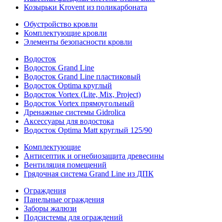
Козырьки Krovent из поликарбоната
Обустройство кровли
Комплектующие кровли
Элементы безопасности кровли
Водосток
Водосток Grand Line
Водосток Grand Line пластиковый
Водосток Optima круглый
Водосток Vortex (Lite, Mix, Project)
Водосток Vortex прямоугольный
Дренажные системы Gidrolica
Аксессуары для водостока
Водосток Optima Matt круглый 125/90
Комплектующие
Антисептик и огнебиозащита древесины
Вентиляция помещений
Грядочная система Grand Line из ДПК
Ограждения
Панельные ограждения
Заборы жалюзи
Подсистемы для ограждений