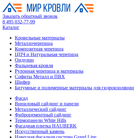
Заказать обратный звонок
8 495 032-77-99
Каталог
Кровельные материалы
Металлочерепица
Композитная черепица
ЦПЧ и Натуральная черепица
Ондулин
Фальцевая кровля
Рулонная черепица и материалы
Софиты Металл и ПВХ
Шифер
Битумные и полимерные материалы для гидроизоляции
Фасад
Виниловый сайдинг и панели
Металлический сайдинг
Фиброцементный сайдинг
Термопанели White Hills
Фасадная плитка HAUBERK
Искусственный камень
Навесная фасадная система Grand Line