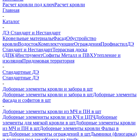
Расчет кровли под ключ
Расчет кровли
Главная
-
Каталог
-
ДЭ Стандарт и Нестандарт
Кровельные материалы
Фасад
Обустройство
кровли
Водосток
Комплектующие
Ограждения
Профнастил
ДЭ
Стандарт и Нестандарт
Террасная доска
(ДПК)
Инструмент
Софиты Металл и ПВХ
Утепление и
изоляция
Придомовая территория
-
Стандартные ДЭ
Стандартные ДЭ
-
Доборные элементы кровли и забора в шт
Доборные элементы кровли и забора в шт
Доборные элементы
фасада и софитов в шт
-
Доборные элементы кровли из МЧ и ПН в шт
Доборные элеменнты кровли из КЧ и ЦПЧ
Доборные
элементы для мягкой кровли в шт
Доборные элементы кровли
из МЧ и ПН в шт
Доборные элементы кровли Фальц в
шт
Доборные элементы ограждений в шт
Дымники (флюгарка)
и колпаки под заказ
Кожух на трубу