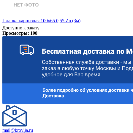
Планка карнизная 100х65 0,55 Zn (3м)
Доступно к заказу
Просмотры:
198
mail@krovlja.ru