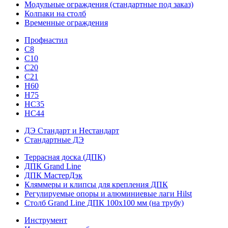
Модульные ограждения (стандартные под заказ)
Колпаки на столб
Временные ограждения
Профнастил
С8
С10
С20
С21
H60
H75
HС35
НС44
ДЭ Стандарт и Нестандарт
Стандартные ДЭ
Террасная доска (ДПК)
ДПК Grand Line
ДПК МастерДэк
Кляммеры и клипсы для крепления ДПК
Регулируемые опоры и алюминиевые лаги Hilst
Столб Grand Line ДПК 100х100 мм (на трубу)
Инструмент