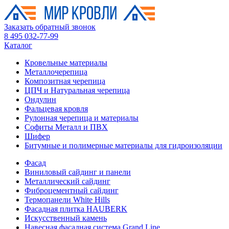
Заказать обратный звонок
8 495 032-77-99
Каталог
Кровельные материалы
Металлочерепица
Композитная черепица
ЦПЧ и Натуральная черепица
Ондулин
Фальцевая кровля
Рулонная черепица и материалы
Софиты Металл и ПВХ
Шифер
Битумные и полимерные материалы для гидроизоляции
Фасад
Виниловый сайдинг и панели
Металлический сайдинг
Фиброцементный сайдинг
Термопанели White Hills
Фасадная плитка HAUBERK
Искусственный камень
Навесная фасадная система Grand Line