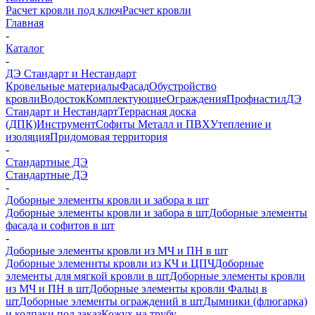
Расчет кровли под ключ
Расчет кровли
Главная
-
Каталог
-
ДЭ Стандарт и Нестандарт
Кровельные материалы
Фасад
Обустройство
кровли
Водосток
Комплектующие
Ограждения
Профнастил
ДЭ
Стандарт и Нестандарт
Террасная доска
(ДПК)
Инструмент
Софиты Металл и ПВХ
Утепление и
изоляция
Придомовая территория
-
Стандартные ДЭ
Стандартные ДЭ
-
Доборные элементы кровли и забора в шт
Доборные элементы кровли и забора в шт
Доборные элементы
фасада и софитов в шт
-
Доборные элементы кровли из МЧ и ПН в шт
Доборные элеменнты кровли из КЧ и ЦПЧ
Доборные
элементы для мягкой кровли в шт
Доборные элементы кровли
из МЧ и ПН в шт
Доборные элементы кровли Фальц в
шт
Доборные элементы ограждений в шт
Дымники (флюгарка)
и колпаки под заказ
Кожух на трубу