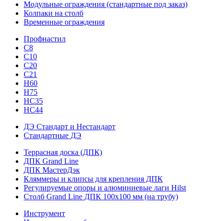
Модульные ограждения (стандартные под заказ)
Колпаки на столб
Временные ограждения
Профнастил
С8
С10
С20
С21
H60
H75
HС35
НС44
ДЭ Стандарт и Нестандарт
Стандартные ДЭ
Террасная доска (ДПК)
ДПК Grand Line
ДПК МастерДэк
Кляммеры и клипсы для крепления ДПК
Регулируемые опоры и алюминиевые лаги Hilst
Столб Grand Line ДПК 100х100 мм (на трубу)
Инструмент