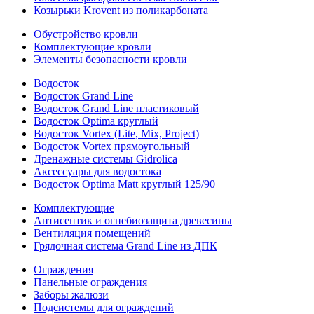
Козырьки Krovent из поликарбоната
Обустройство кровли
Комплектующие кровли
Элементы безопасности кровли
Водосток
Водосток Grand Line
Водосток Grand Line пластиковый
Водосток Optima круглый
Водосток Vortex (Lite, Mix, Project)
Водосток Vortex прямоугольный
Дренажные системы Gidrolica
Аксессуары для водостока
Водосток Optima Matt круглый 125/90
Комплектующие
Антисептик и огнебиозащита древесины
Вентиляция помещений
Грядочная система Grand Line из ДПК
Ограждения
Панельные ограждения
Заборы жалюзи
Подсистемы для ограждений