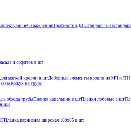
мплектующие
Ограждения
Профнастил
ДЭ Стандарт и Нестандар
асада и софитов в шт
для мягкой кровли в шт
Доборные элементы кровли из МЧ и ПН
заказ
Кожух на трубу
ль обхода трубы
Планка капельник в шт
Планки лобовые в шт
Пл
рники
ЮГ
Планка карнизная широкая 100х85 в шт