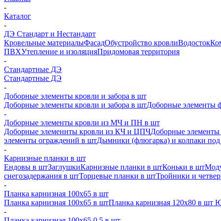
-
Каталог
-
ДЭ Стандарт и Нестандарт
Кровельные материалы
Фасад
Обустройство кровли
Водосток
Ко
ПВХ
Утепление и изоляция
Придомовая территория
-
Стандартные ДЭ
Стандартные ДЭ
-
Доборные элементы кровли и забора в шт
Доборные элементы кровли и забора в шт
Доборные элементы ф
-
Доборные элементы кровли из МЧ и ПН в шт
Доборные элеменнты кровли из КЧ и ЦПЧ
Доборные элементы 
элементы ограждений в шт
Дымники (флюгарка) и колпаки под 
-
Карнизные планки в шт
Ендовы в шт
Заглушки
Карнизные планки в шт
Коньки в шт
Моду
снегозадержания в шт
Торцевые планки в шт
Тройники и четве
-
Планка карнизная 100х65 в шт
Планка карнизная 100х65 в шт
Планка карнизная 120х80 в шт 
-
Планка карнизная 100х65 0,5 в шт