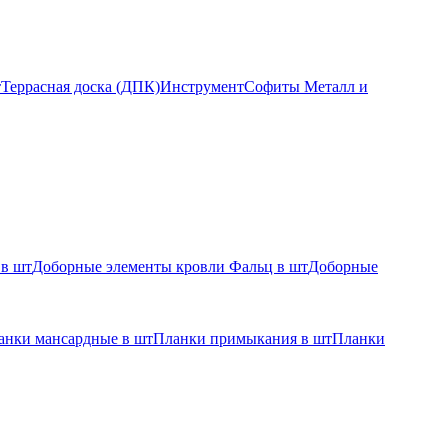
т
Террасная доска (ДПК)
Инструмент
Софиты Металл и
 в шт
Доборные элементы кровли Фальц в шт
Доборные
анки мансардные в шт
Планки примыкания в шт
Планки