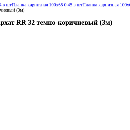
4 в шт
Планка карнизная 100х65 0,45 в шт
Планка карнизная 100х6
ичневый (3м)
архат RR 32 темно-коричневый (3м)