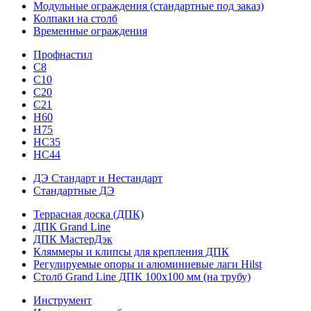
Модульные ограждения (стандартные под заказ)
Колпаки на столб
Временные ограждения
Профнастил
С8
С10
С20
С21
H60
H75
HС35
НС44
ДЭ Стандарт и Нестандарт
Стандартные ДЭ
Террасная доска (ДПК)
ДПК Grand Line
ДПК МастерДэк
Кляммеры и клипсы для крепления ДПК
Регулируемые опоры и алюминиевые лаги Hilst
Столб Grand Line ДПК 100х100 мм (на трубу)
Инструмент