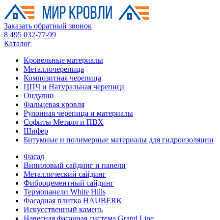
Заказать обратный звонок
8 495 032-77-99
Каталог
Кровельные материалы
Металлочерепица
Композитная черепица
ЦПЧ и Натуральная черепица
Ондулин
Фальцевая кровля
Рулонная черепица и материалы
Софиты Металл и ПВХ
Шифер
Битумные и полимерные материалы для гидроизоляции
Фасад
Виниловый сайдинг и панели
Металлический сайдинг
Фиброцементный сайдинг
Термопанели White Hills
Фасадная плитка HAUBERK
Искусственный камень
Навесная фасадная система Grand Line