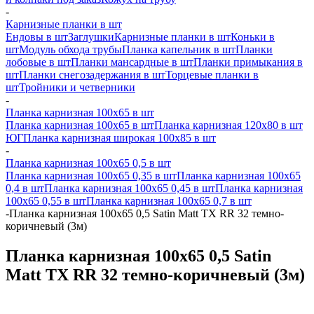
-
Карнизные планки в шт
Ендовы в шт
Заглушки
Карнизные планки в шт
Коньки в
шт
Модуль обхода трубы
Планка капельник в шт
Планки
лобовые в шт
Планки мансардные в шт
Планки примыкания в
шт
Планки снегозадержания в шт
Торцевые планки в
шт
Тройники и четверники
-
Планка карнизная 100х65 в шт
Планка карнизная 100х65 в шт
Планка карнизная 120х80 в шт
ЮГ
Планка карнизная широкая 100х85 в шт
-
Планка карнизная 100х65 0,5 в шт
Планка карнизная 100х65 0,35 в шт
Планка карнизная 100х65
0,4 в шт
Планка карнизная 100х65 0,45 в шт
Планка карнизная
100х65 0,55 в шт
Планка карнизная 100х65 0,7 в шт
-
Планка карнизная 100х65 0,5 Satin Matt TX RR 32 темно-
коричневый (3м)
Планка карнизная 100х65 0,5 Satin
Matt TX RR 32 темно-коричневый (3м)