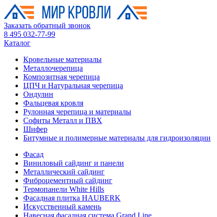
Заказать обратный звонок
8 495 032-77-99
Каталог
Кровельные материалы
Металлочерепица
Композитная черепица
ЦПЧ и Натуральная черепица
Ондулин
Фальцевая кровля
Рулонная черепица и материалы
Софиты Металл и ПВХ
Шифер
Битумные и полимерные материалы для гидроизоляции
Фасад
Виниловый сайдинг и панели
Металлический сайдинг
Фиброцементный сайдинг
Термопанели White Hills
Фасадная плитка HAUBERK
Искусственный камень
Навесная фасадная система Grand Line