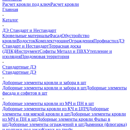
Расчет кровли под ключ
Расчет кровли
Главная
-
Каталог
-
ДЭ Стандарт и Нестандарт
Кровельные материалы
Фасад
Обустройство
кровли
Водосток
Комплектующие
Ограждения
Профнастил
ДЭ
Стандарт и Нестандарт
Террасная доска
(ДПК)
Инструмент
Софиты Металл и ПВХ
Утепление и
изоляция
Придомовая территория
-
Стандартные ДЭ
Стандартные ДЭ
-
Доборные элементы кровли и забора в шт
Доборные элементы кровли и забора в шт
Доборные элементы
фасада и софитов в шт
-
Доборные элементы кровли из МЧ и ПН в шт
Доборные элеменнты кровли из КЧ и ЦПЧ
Доборные
элементы для мягкой кровли в шт
Доборные элементы кровли
из МЧ и ПН в шт
Доборные элементы кровли Фальц в
шт
Доборные элементы ограждений в шт
Дымники (флюгарка)
и колпаки под заказ
Кожух на трубу