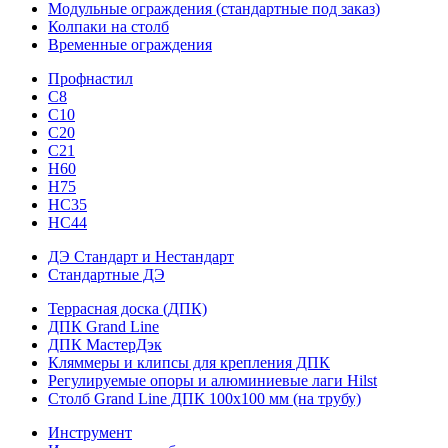
Модульные ограждения (стандартные под заказ)
Колпаки на столб
Временные ограждения
Профнастил
С8
С10
С20
С21
H60
H75
HС35
НС44
ДЭ Стандарт и Нестандарт
Стандартные ДЭ
Террасная доска (ДПК)
ДПК Grand Line
ДПК МастерДэк
Кляммеры и клипсы для крепления ДПК
Регулируемые опоры и алюминиевые лаги Hilst
Столб Grand Line ДПК 100х100 мм (на трубу)
Инструмент