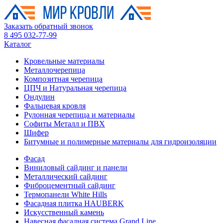
Заказать обратный звонок
8 495 032-77-99
Каталог
Кровельные материалы
Металлочерепица
Композитная черепица
ЦПЧ и Натуральная черепица
Ондулин
Фальцевая кровля
Рулонная черепица и материалы
Софиты Металл и ПВХ
Шифер
Битумные и полимерные материалы для гидроизоляции
Фасад
Виниловый сайдинг и панели
Металлический сайдинг
Фиброцементный сайдинг
Термопанели White Hills
Фасадная плитка HAUBERK
Искусственный камень
Навесная фасадная система Grand Line