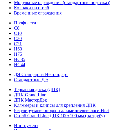
Модульные ограждения (стандартные под заказ)
Колпаки на столб
Временные ограждения
Профнастил
С8
С10
С20
С21
H60
H75
HС35
НС44
ДЭ Стандарт и Нестандарт
Стандартные ДЭ
Террасная доска (ДПК)
ДПК Grand Line
ДПК МастерДэк
Кляммеры и клипсы для крепления ДПК
Регулируемые опоры и алюминиевые лаги Hilst
Столб Grand Line ДПК 100х100 мм (на трубу)
Инструмент