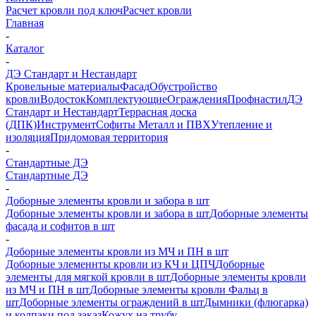
Расчет кровли под ключ
Расчет кровли
Главная
-
Каталог
-
ДЭ Стандарт и Нестандарт
Кровельные материалы
Фасад
Обустройство
кровли
Водосток
Комплектующие
Ограждения
Профнастил
ДЭ
Стандарт и Нестандарт
Террасная доска
(ДПК)
Инструмент
Софиты Металл и ПВХ
Утепление и
изоляция
Придомовая территория
-
Стандартные ДЭ
Стандартные ДЭ
-
Доборные элементы кровли и забора в шт
Доборные элементы кровли и забора в шт
Доборные элементы
фасада и софитов в шт
-
Доборные элементы кровли из МЧ и ПН в шт
Доборные элеменнты кровли из КЧ и ЦПЧ
Доборные
элементы для мягкой кровли в шт
Доборные элементы кровли
из МЧ и ПН в шт
Доборные элементы кровли Фальц в
шт
Доборные элементы ограждений в шт
Дымники (флюгарка)
и колпаки под заказ
Кожух на трубу