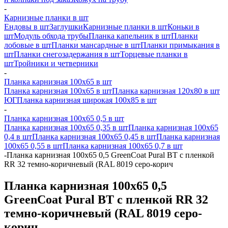
-
Карнизные планки в шт
Ендовы в шт
Заглушки
Карнизные планки в шт
Коньки в
шт
Модуль обхода трубы
Планка капельник в шт
Планки
лобовые в шт
Планки мансардные в шт
Планки примыкания в
шт
Планки снегозадержания в шт
Торцевые планки в
шт
Тройники и четверники
-
Планка карнизная 100х65 в шт
Планка карнизная 100х65 в шт
Планка карнизная 120х80 в шт
ЮГ
Планка карнизная широкая 100х85 в шт
-
Планка карнизная 100х65 0,5 в шт
Планка карнизная 100х65 0,35 в шт
Планка карнизная 100х65
0,4 в шт
Планка карнизная 100х65 0,45 в шт
Планка карнизная
100х65 0,55 в шт
Планка карнизная 100х65 0,7 в шт
-
Планка карнизная 100х65 0,5 GreenCoat Pural BT с пленкой
RR 32 темно-коричневый (RAL 8019 серо-корич
Планка карнизная 100х65 0,5
GreenCoat Pural BT с пленкой RR 32
темно-коричневый (RAL 8019 серо-
корич