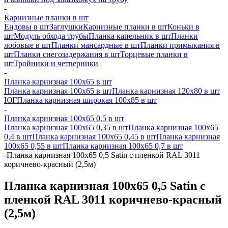
-
Карнизные планки в шт
Ендовы в шт
Заглушки
Карнизные планки в шт
Коньки в
шт
Модуль обхода трубы
Планка капельник в шт
Планки
лобовые в шт
Планки мансардные в шт
Планки примыкания в
шт
Планки снегозадержания в шт
Торцевые планки в
шт
Тройники и четверники
-
Планка карнизная 100х65 в шт
Планка карнизная 100х65 в шт
Планка карнизная 120х80 в шт
ЮГ
Планка карнизная широкая 100х85 в шт
-
Планка карнизная 100х65 0,5 в шт
Планка карнизная 100х65 0,35 в шт
Планка карнизная 100х65
0,4 в шт
Планка карнизная 100х65 0,45 в шт
Планка карнизная
100х65 0,55 в шт
Планка карнизная 100х65 0,7 в шт
-
Планка карнизная 100х65 0,5 Satin с пленкой RAL 3011
коричнево-красный (2,5м)
Планка карнизная 100х65 0,5 Satin с
пленкой RAL 3011 коричнево-красный
(2,5м)