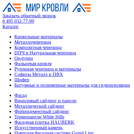
Заказать обратный звонок
8 495 032-77-99
Каталог
Кровельные материалы
Металлочерепица
Композитная черепица
ЦПЧ и Натуральная черепица
Ондулин
Фальцевая кровля
Рулонная черепица и материалы
Софиты Металл и ПВХ
Шифер
Битумные и полимерные материалы для гидроизоляции
Фасад
Виниловый сайдинг и панели
Металлический сайдинг
Фиброцементный сайдинг
Термопанели White Hills
Фасадная плитка HAUBERK
Искусственный камень
Навесная фасадная система Grand Line