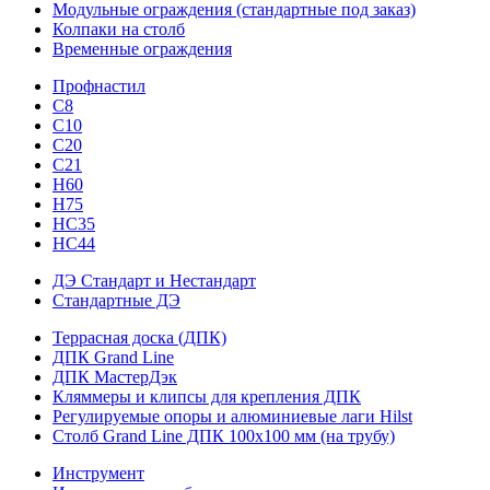
Модульные ограждения (стандартные под заказ)
Колпаки на столб
Временные ограждения
Профнастил
С8
С10
С20
С21
H60
H75
HС35
НС44
ДЭ Стандарт и Нестандарт
Стандартные ДЭ
Террасная доска (ДПК)
ДПК Grand Line
ДПК МастерДэк
Кляммеры и клипсы для крепления ДПК
Регулируемые опоры и алюминиевые лаги Hilst
Столб Grand Line ДПК 100х100 мм (на трубу)
Инструмент