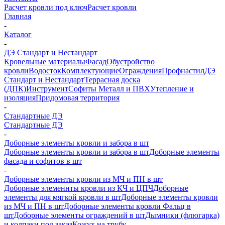
Расчет кровли под ключ
Расчет кровли
Главная
-
Каталог
-
ДЭ Стандарт и Нестандарт
Кровельные материалы
Фасад
Обустройство
кровли
Водосток
Комплектующие
Ограждения
Профнастил
ДЭ
Стандарт и Нестандарт
Террасная доска
(ДПК)
Инструмент
Софиты Металл и ПВХ
Утепление и
изоляция
Придомовая территория
-
Стандартные ДЭ
Стандартные ДЭ
-
Доборные элементы кровли и забора в шт
Доборные элементы кровли и забора в шт
Доборные элементы
фасада и софитов в шт
-
Доборные элементы кровли из МЧ и ПН в шт
Доборные элеменнты кровли из КЧ и ЦПЧ
Доборные
элементы для мягкой кровли в шт
Доборные элементы кровли
из МЧ и ПН в шт
Доборные элементы кровли Фальц в
шт
Доборные элементы ограждений в шт
Дымники (флюгарка)
и колпаки под заказ
Кожух на трубу