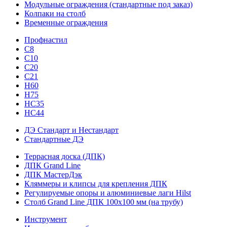
Модульные ограждения (стандартные под заказ)
Колпаки на столб
Временные ограждения
Профнастил
С8
С10
С20
С21
H60
H75
HС35
НС44
ДЭ Стандарт и Нестандарт
Стандартные ДЭ
Террасная доска (ДПК)
ДПК Grand Line
ДПК МастерДэк
Кляммеры и клипсы для крепления ДПК
Регулируемые опоры и алюминиевые лаги Hilst
Столб Grand Line ДПК 100х100 мм (на трубу)
Инструмент