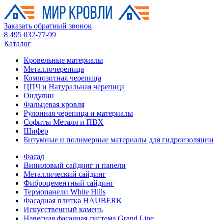
Заказать обратный звонок
8 495 032-77-99
Каталог
Кровельные материалы
Металлочерепица
Композитная черепица
ЦПЧ и Натуральная черепица
Ондулин
Фальцевая кровля
Рулонная черепица и материалы
Софиты Металл и ПВХ
Шифер
Битумные и полимерные материалы для гидроизоляции
Фасад
Виниловый сайдинг и панели
Металлический сайдинг
Фиброцементный сайдинг
Термопанели White Hills
Фасадная плитка HAUBERK
Искусственный камень
Навесная фасадная система Grand Line