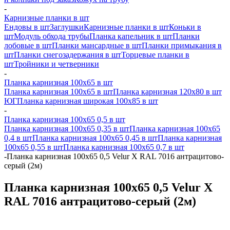
-
Карнизные планки в шт
Ендовы в шт
Заглушки
Карнизные планки в шт
Коньки в
шт
Модуль обхода трубы
Планка капельник в шт
Планки
лобовые в шт
Планки мансардные в шт
Планки примыкания в
шт
Планки снегозадержания в шт
Торцевые планки в
шт
Тройники и четверники
-
Планка карнизная 100х65 в шт
Планка карнизная 100х65 в шт
Планка карнизная 120х80 в шт
ЮГ
Планка карнизная широкая 100х85 в шт
-
Планка карнизная 100х65 0,5 в шт
Планка карнизная 100х65 0,35 в шт
Планка карнизная 100х65
0,4 в шт
Планка карнизная 100х65 0,45 в шт
Планка карнизная
100х65 0,55 в шт
Планка карнизная 100х65 0,7 в шт
-
Планка карнизная 100х65 0,5 Velur X RAL 7016 антрацитово-
серый (2м)
Планка карнизная 100х65 0,5 Velur X
RAL 7016 антрацитово-серый (2м)