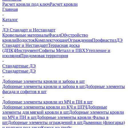
Расчет кровли под ключ
Расчет кровли
Главная
-
Каталог
-
ДЭ Стандарт и Нестандарт
Кровельные материалы
Фасад
Обустройство
кровли
Водосток
Комплектующие
Ограждения
Профнастил
ДЭ
Стандарт и Нестандарт
Террасная доска
(ДПК)
Инструмент
Софиты Металл и ПВХ
Утепление и
изоляция
Придомовая территория
-
Стандартные ДЭ
Стандартные ДЭ
-
Доборные элементы кровли и забора в шт
Доборные элементы кровли и забора в шт
Доборные элементы
фасада и софитов в шт
-
Доборные элементы кровли из МЧ и ПН в шт
Доборные элеменнты кровли из КЧ и ЦПЧ
Доборные
элементы для мягкой кровли в шт
Доборные элементы кровли
из МЧ и ПН в шт
Доборные элементы кровли Фальц в
шт
Доборные элементы ограждений в шт
Дымники (флюгарка)
и колпаки под заказ
Кожух на трубу