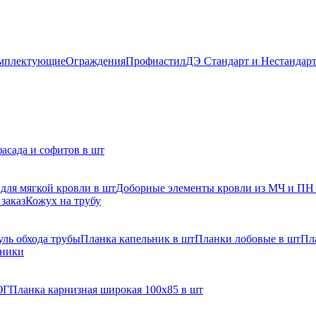
мплектующие
Ограждения
Профнастил
ДЭ Стандарт и Нестандар
асада и софитов в шт
для мягкой кровли в шт
Доборные элементы кровли из МЧ и ПН
заказ
Кожух на трубу
ль обхода трубы
Планка капельник в шт
Планки лобовые в шт
Пл
рники
ЮГ
Планка карнизная широкая 100х85 в шт