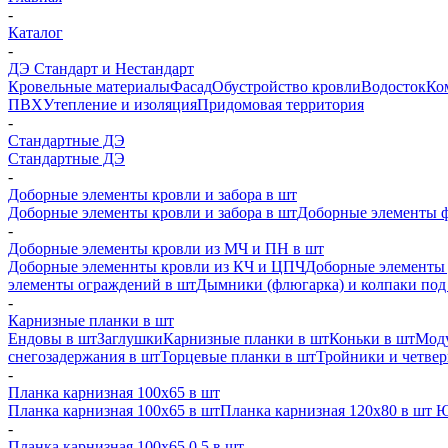
-
Каталог
-
ДЭ Стандарт и Нестандарт
Кровельные материалы
Фасад
Обустройство кровли
Водосток
Ко
ПВХ
Утепление и изоляция
Придомовая территория
-
Стандартные ДЭ
Стандартные ДЭ
-
Доборные элементы кровли и забора в шт
Доборные элементы кровли и забора в шт
Доборные элементы ф
-
Доборные элементы кровли из МЧ и ПН в шт
Доборные элеменнты кровли из КЧ и ЦПЧ
Доборные элементы 
элементы ограждений в шт
Дымники (флюгарка) и колпаки под 
-
Карнизные планки в шт
Ендовы в шт
Заглушки
Карнизные планки в шт
Коньки в шт
Моду
снегозадержания в шт
Торцевые планки в шт
Тройники и четве
-
Планка карнизная 100х65 в шт
Планка карнизная 100х65 в шт
Планка карнизная 120х80 в шт 
-
Планка карнизная 100х65 0,5 в шт