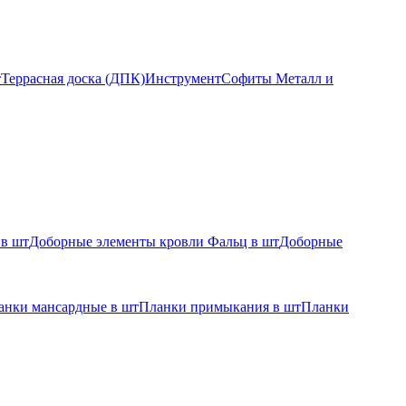
т
Террасная доска (ДПК)
Инструмент
Софиты Металл и
 в шт
Доборные элементы кровли Фальц в шт
Доборные
анки мансардные в шт
Планки примыкания в шт
Планки