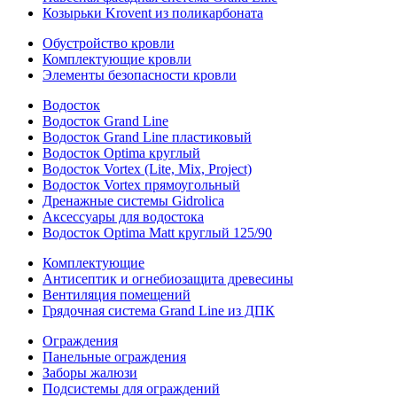
Козырьки Krovent из поликарбоната
Обустройство кровли
Комплектующие кровли
Элементы безопасности кровли
Водосток
Водосток Grand Line
Водосток Grand Line пластиковый
Водосток Optima круглый
Водосток Vortex (Lite, Mix, Project)
Водосток Vortex прямоугольный
Дренажные системы Gidrolica
Аксессуары для водостока
Водосток Optima Matt круглый 125/90
Комплектующие
Антисептик и огнебиозащита древесины
Вентиляция помещений
Грядочная система Grand Line из ДПК
Ограждения
Панельные ограждения
Заборы жалюзи
Подсистемы для ограждений