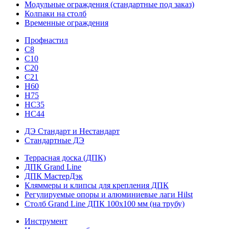
Модульные ограждения (стандартные под заказ)
Колпаки на столб
Временные ограждения
Профнастил
С8
С10
С20
С21
H60
H75
HС35
НС44
ДЭ Стандарт и Нестандарт
Стандартные ДЭ
Террасная доска (ДПК)
ДПК Grand Line
ДПК МастерДэк
Кляммеры и клипсы для крепления ДПК
Регулируемые опоры и алюминиевые лаги Hilst
Столб Grand Line ДПК 100х100 мм (на трубу)
Инструмент