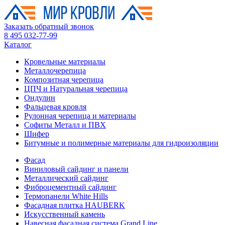
Заказать обратный звонок
8 495 032-77-99
Каталог
Кровельные материалы
Металлочерепица
Композитная черепица
ЦПЧ и Натуральная черепица
Ондулин
Фальцевая кровля
Рулонная черепица и материалы
Софиты Металл и ПВХ
Шифер
Битумные и полимерные материалы для гидроизоляции
Фасад
Виниловый сайдинг и панели
Металлический сайдинг
Фиброцементный сайдинг
Термопанели White Hills
Фасадная плитка HAUBERK
Искусственный камень
Навесная фасадная система Grand Line