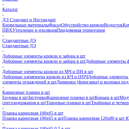
-
Каталог
-
ДЭ Стандарт и Нестандарт
Кровельные материалы
Фасад
Обустройство кровли
Водосток
Ко
ПВХ
Утепление и изоляция
Придомовая территория
-
Стандартные ДЭ
Стандартные ДЭ
-
Доборные элементы кровли и забора в шт
Доборные элементы кровли и забора в шт
Доборные элементы ф
-
Доборные элементы кровли из МЧ и ПН в шт
Доборные элеменнты кровли из КЧ и ЦПЧ
Доборные элементы 
элементы ограждений в шт
Дымники (флюгарка) и колпаки под 
-
Карнизные планки в шт
Ендовы в шт
Заглушки
Карнизные планки в шт
Коньки в шт
Моду
снегозадержания в шт
Торцевые планки в шт
Тройники и четве
-
Планка карнизная 100х65 в шт
Планка карнизная 100х65 в шт
Планка карнизная 120х80 в шт 
-
Планка карнизная 100х65 0,5 в шт