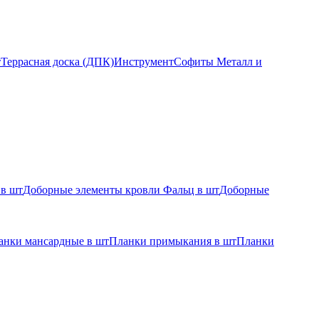
т
Террасная доска (ДПК)
Инструмент
Софиты Металл и
 в шт
Доборные элементы кровли Фальц в шт
Доборные
анки мансардные в шт
Планки примыкания в шт
Планки