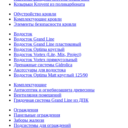
Козырьки Krovent из поликарбоната
Обустройство кровли
Комплектующие кровли
Элементы безопасности кровли
Водосток
Водосток Grand Line
Водосток Grand Line пластиковый
Водосток Optima круглый
Водосток Vortex (Lite, Mix, Project)
Водосток Vortex прямоугольный
Дренажные системы Gidrolica
Аксессуары для водостока
Водосток Optima Matt круглый 125/90
Комплектующие
Антисептик и огнебиозащита древесины
Вентиляция помещений
Грядочная система Grand Line из ДПК
Ограждения
Панельные ограждения
Заборы жалюзи
Подсистемы для ограждений