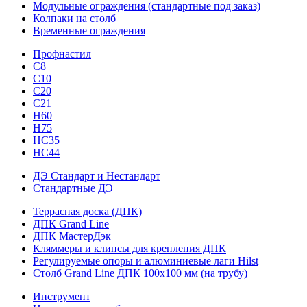
Модульные ограждения (стандартные под заказ)
Колпаки на столб
Временные ограждения
Профнастил
С8
С10
С20
С21
H60
H75
HС35
НС44
ДЭ Стандарт и Нестандарт
Стандартные ДЭ
Террасная доска (ДПК)
ДПК Grand Line
ДПК МастерДэк
Кляммеры и клипсы для крепления ДПК
Регулируемые опоры и алюминиевые лаги Hilst
Столб Grand Line ДПК 100х100 мм (на трубу)
Инструмент