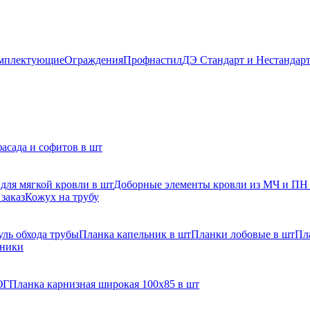
мплектующие
Ограждения
Профнастил
ДЭ Стандарт и Нестандар
асада и софитов в шт
для мягкой кровли в шт
Доборные элементы кровли из МЧ и ПН
заказ
Кожух на трубу
ль обхода трубы
Планка капельник в шт
Планки лобовые в шт
Пл
рники
ЮГ
Планка карнизная широкая 100х85 в шт