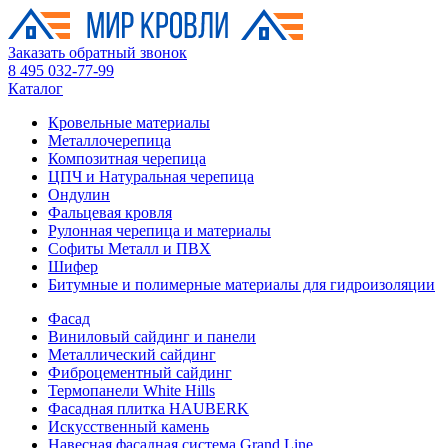
Заказать обратный звонок
8 495 032-77-99
Каталог
Кровельные материалы
Металлочерепица
Композитная черепица
ЦПЧ и Натуральная черепица
Ондулин
Фальцевая кровля
Рулонная черепица и материалы
Софиты Металл и ПВХ
Шифер
Битумные и полимерные материалы для гидроизоляции
Фасад
Виниловый сайдинг и панели
Металлический сайдинг
Фиброцементный сайдинг
Термопанели White Hills
Фасадная плитка HAUBERK
Искусственный камень
Навесная фасадная система Grand Line