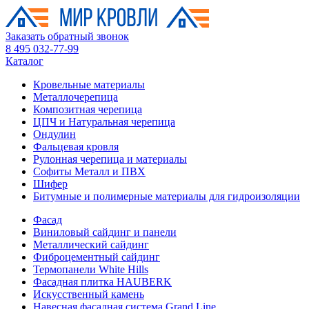
Заказать обратный звонок
8 495 032-77-99
Каталог
Кровельные материалы
Металлочерепица
Композитная черепица
ЦПЧ и Натуральная черепица
Ондулин
Фальцевая кровля
Рулонная черепица и материалы
Софиты Металл и ПВХ
Шифер
Битумные и полимерные материалы для гидроизоляции
Фасад
Виниловый сайдинг и панели
Металлический сайдинг
Фиброцементный сайдинг
Термопанели White Hills
Фасадная плитка HAUBERK
Искусственный камень
Навесная фасадная система Grand Line