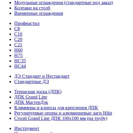
Модульные ограждения (стандартные под заказ)
Колпаки на столб
Временные ограждения
Профнастил
С8
С10
С20
С21
H60
H75
HС35
НС44
ДЭ Стандарт и Нестандарт
Стандартные ДЭ
Террасная доска (ДПК)
ДПК Grand Line
ДПК МастерДэк
Кляммеры и клипсы для крепления ДПК
Регулируемые опоры и алюминиевые лаги Hilst
Столб Grand Line ДПК 100х100 мм (на трубу)
Инструмент