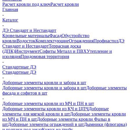
Расчет кровли под ключ
Расчет кровли
Главная
-
Каталог
-
ДЭ Стандарт и Нестандарт
Кровельные материалы
Фасад
Обустройство
кровли
Водосток
Комплектующие
Ограждения
Профнастил
ДЭ
Стандарт и Нестандарт
Террасная доска
(ДПК)
Инструмент
Софиты Металл и ПВХ
Утепление и
изоляция
Придомовая территория
-
Стандартные ДЭ
Стандартные ДЭ
-
Доборные элементы кровли и забора в шт
Доборные элементы кровли и забора в шт
Доборные элементы
фасада и софитов в шт
-
Доборные элементы кровли из МЧ и ПН в шт
Доборные элеменнты кровли из КЧ и ЦПЧ
Доборные
элементы для мягкой кровли в шт
Доборные элементы кровли
из МЧ и ПН в шт
Доборные элементы кровли Фальц в
шт
Доборные элементы ограждений в шт
Дымники (флюгарка)
и колпаки под заказ
Кожух на трубу