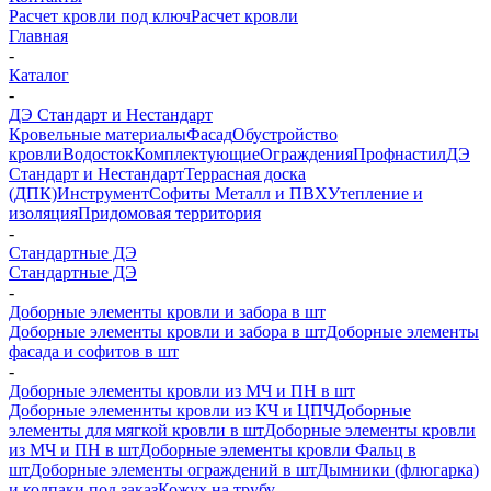
Расчет кровли под ключ
Расчет кровли
Главная
-
Каталог
-
ДЭ Стандарт и Нестандарт
Кровельные материалы
Фасад
Обустройство
кровли
Водосток
Комплектующие
Ограждения
Профнастил
ДЭ
Стандарт и Нестандарт
Террасная доска
(ДПК)
Инструмент
Софиты Металл и ПВХ
Утепление и
изоляция
Придомовая территория
-
Стандартные ДЭ
Стандартные ДЭ
-
Доборные элементы кровли и забора в шт
Доборные элементы кровли и забора в шт
Доборные элементы
фасада и софитов в шт
-
Доборные элементы кровли из МЧ и ПН в шт
Доборные элеменнты кровли из КЧ и ЦПЧ
Доборные
элементы для мягкой кровли в шт
Доборные элементы кровли
из МЧ и ПН в шт
Доборные элементы кровли Фальц в
шт
Доборные элементы ограждений в шт
Дымники (флюгарка)
и колпаки под заказ
Кожух на трубу