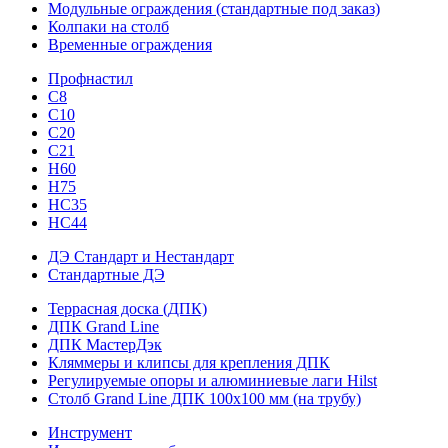
Модульные ограждения (стандартные под заказ)
Колпаки на столб
Временные ограждения
Профнастил
С8
С10
С20
С21
H60
H75
HС35
НС44
ДЭ Стандарт и Нестандарт
Стандартные ДЭ
Террасная доска (ДПК)
ДПК Grand Line
ДПК МастерДэк
Кляммеры и клипсы для крепления ДПК
Регулируемые опоры и алюминиевые лаги Hilst
Столб Grand Line ДПК 100х100 мм (на трубу)
Инструмент