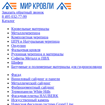
Заказать обратный звонок
8 495 032-77-99
Каталог
Кровельные материалы
Металлочерепица
Композитная черепица
ЦПЧ и Натуральная черепица
Ондулин
Фальцевая кровля
Рулонная черепица и материалы
Софиты Металл и ПВХ
Шифер
Битумные и полимерные материалы для гидроизоляции
Фасад
Виниловый сайдинг и панели
Металлический сайдинг
Фиброцементный сайдинг
Термопанели White Hills
Фасадная плитка HAUBERK
Искусственный камень
Навесная фасадная система Grand Line