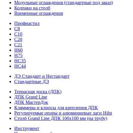
Модульные ограждения (стандартные под заказ)
Колпаки на столб
Временные ограждения
Профнастил
С8
С10
С20
С21
H60
H75
HС35
НС44
ДЭ Стандарт и Нестандарт
Стандартные ДЭ
Террасная доска (ДПК)
ДПК Grand Line
ДПК МастерДэк
Кляммеры и клипсы для крепления ДПК
Регулируемые опоры и алюминиевые лаги Hilst
Столб Grand Line ДПК 100х100 мм (на трубу)
Инструмент