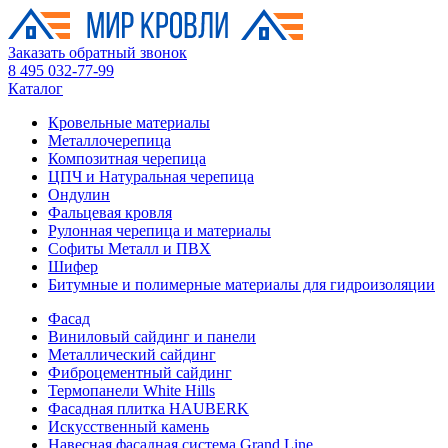
Заказать обратный звонок
8 495 032-77-99
Каталог
Кровельные материалы
Металлочерепица
Композитная черепица
ЦПЧ и Натуральная черепица
Ондулин
Фальцевая кровля
Рулонная черепица и материалы
Софиты Металл и ПВХ
Шифер
Битумные и полимерные материалы для гидроизоляции
Фасад
Виниловый сайдинг и панели
Металлический сайдинг
Фиброцементный сайдинг
Термопанели White Hills
Фасадная плитка HAUBERK
Искусственный камень
Навесная фасадная система Grand Line