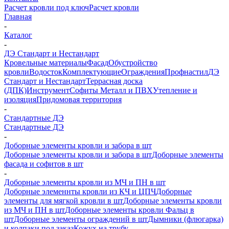
Расчет кровли под ключ
Расчет кровли
Главная
-
Каталог
-
ДЭ Стандарт и Нестандарт
Кровельные материалы
Фасад
Обустройство
кровли
Водосток
Комплектующие
Ограждения
Профнастил
ДЭ
Стандарт и Нестандарт
Террасная доска
(ДПК)
Инструмент
Софиты Металл и ПВХ
Утепление и
изоляция
Придомовая территория
-
Стандартные ДЭ
Стандартные ДЭ
-
Доборные элементы кровли и забора в шт
Доборные элементы кровли и забора в шт
Доборные элементы
фасада и софитов в шт
-
Доборные элементы кровли из МЧ и ПН в шт
Доборные элеменнты кровли из КЧ и ЦПЧ
Доборные
элементы для мягкой кровли в шт
Доборные элементы кровли
из МЧ и ПН в шт
Доборные элементы кровли Фальц в
шт
Доборные элементы ограждений в шт
Дымники (флюгарка)
и колпаки под заказ
Кожух на трубу