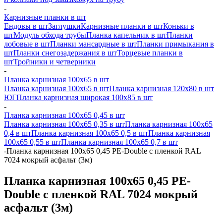
-
Карнизные планки в шт
Ендовы в шт
Заглушки
Карнизные планки в шт
Коньки в
шт
Модуль обхода трубы
Планка капельник в шт
Планки
лобовые в шт
Планки мансардные в шт
Планки примыкания в
шт
Планки снегозадержания в шт
Торцевые планки в
шт
Тройники и четверники
-
Планка карнизная 100х65 в шт
Планка карнизная 100х65 в шт
Планка карнизная 120х80 в шт
ЮГ
Планка карнизная широкая 100х85 в шт
-
Планка карнизная 100х65 0,45 в шт
Планка карнизная 100х65 0,35 в шт
Планка карнизная 100х65
0,4 в шт
Планка карнизная 100х65 0,5 в шт
Планка карнизная
100х65 0,55 в шт
Планка карнизная 100х65 0,7 в шт
-
Планка карнизная 100х65 0,45 PE-Double с пленкой RAL
7024 мокрый асфальт (3м)
Планка карнизная 100х65 0,45 PE-
Double с пленкой RAL 7024 мокрый
асфальт (3м)