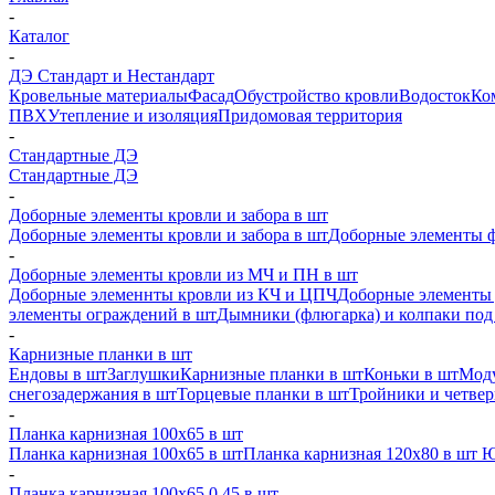
-
Каталог
-
ДЭ Стандарт и Нестандарт
Кровельные материалы
Фасад
Обустройство кровли
Водосток
Ко
ПВХ
Утепление и изоляция
Придомовая территория
-
Стандартные ДЭ
Стандартные ДЭ
-
Доборные элементы кровли и забора в шт
Доборные элементы кровли и забора в шт
Доборные элементы ф
-
Доборные элементы кровли из МЧ и ПН в шт
Доборные элеменнты кровли из КЧ и ЦПЧ
Доборные элементы 
элементы ограждений в шт
Дымники (флюгарка) и колпаки под 
-
Карнизные планки в шт
Ендовы в шт
Заглушки
Карнизные планки в шт
Коньки в шт
Моду
снегозадержания в шт
Торцевые планки в шт
Тройники и четве
-
Планка карнизная 100х65 в шт
Планка карнизная 100х65 в шт
Планка карнизная 120х80 в шт 
-
Планка карнизная 100х65 0,45 в шт