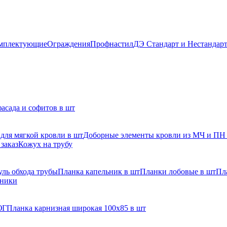
мплектующие
Ограждения
Профнастил
ДЭ Стандарт и Нестандар
асада и софитов в шт
для мягкой кровли в шт
Доборные элементы кровли из МЧ и ПН
заказ
Кожух на трубу
ль обхода трубы
Планка капельник в шт
Планки лобовые в шт
Пл
рники
ЮГ
Планка карнизная широкая 100х85 в шт