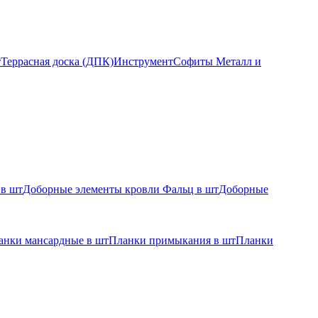
т
Террасная доска (ДПК)
Инструмент
Софиты Металл и
 в шт
Доборные элементы кровли Фальц в шт
Доборные
анки мансардные в шт
Планки примыкания в шт
Планки