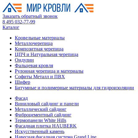
Заказать обратный звонок
8 495 032-77-99
Каталог
Кровельные материалы
Металлочерепица
Композитная черепица
ЦПЧ и Натуральная черепица
Ондулин
Фальцевая кровля
Рулонная черепица и материалы
Софиты Металл и ПВХ
Шифер
Битумные и полимерные материалы для гидроизоляции
Фасад
Виниловый сайдинг и панели
Металлический сайдинг
Фиброцементный сайдинг
Термопанели White Hills
Фасадная плитка HAUBERK
Искусственный камень
Навесная фасадная система Grand Line