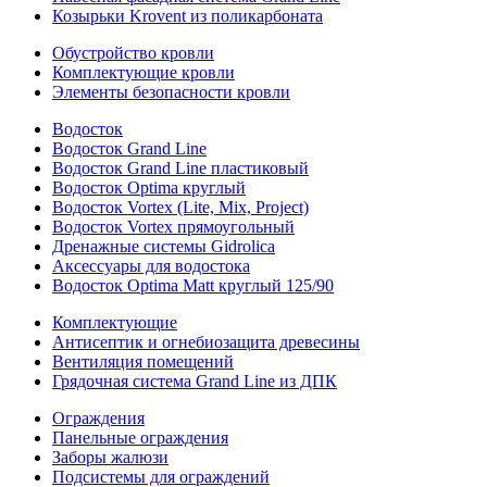
Козырьки Krovent из поликарбоната
Обустройство кровли
Комплектующие кровли
Элементы безопасности кровли
Водосток
Водосток Grand Line
Водосток Grand Line пластиковый
Водосток Optima круглый
Водосток Vortex (Lite, Mix, Project)
Водосток Vortex прямоугольный
Дренажные системы Gidrolica
Аксессуары для водостока
Водосток Optima Matt круглый 125/90
Комплектующие
Антисептик и огнебиозащита древесины
Вентиляция помещений
Грядочная система Grand Line из ДПК
Ограждения
Панельные ограждения
Заборы жалюзи
Подсистемы для ограждений