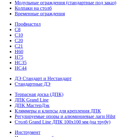
Модульные ограждения (стандартные под заказ)
Колпаки на столб
Временные ограждения
Профнастил
С8
С10
С20
С21
H60
H75
HС35
НС44
ДЭ Стандарт и Нестандарт
Стандартные ДЭ
Террасная доска (ДПК)
ДПК Grand Line
ДПК МастерДэк
Кляммеры и клипсы для крепления ДПК
Регулируемые опоры и алюминиевые лаги Hilst
Столб Grand Line ДПК 100х100 мм (на трубу)
Инструмент