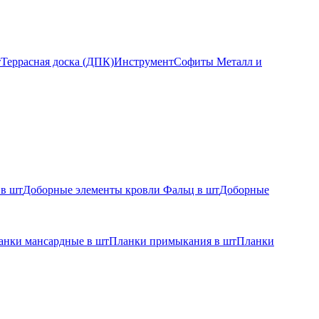
т
Террасная доска (ДПК)
Инструмент
Софиты Металл и
 в шт
Доборные элементы кровли Фальц в шт
Доборные
анки мансардные в шт
Планки примыкания в шт
Планки