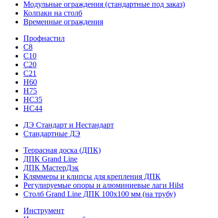
Модульные ограждения (стандартные под заказ)
Колпаки на столб
Временные ограждения
Профнастил
С8
С10
С20
С21
H60
H75
HС35
НС44
ДЭ Стандарт и Нестандарт
Стандартные ДЭ
Террасная доска (ДПК)
ДПК Grand Line
ДПК МастерДэк
Кляммеры и клипсы для крепления ДПК
Регулируемые опоры и алюминиевые лаги Hilst
Столб Grand Line ДПК 100х100 мм (на трубу)
Инструмент