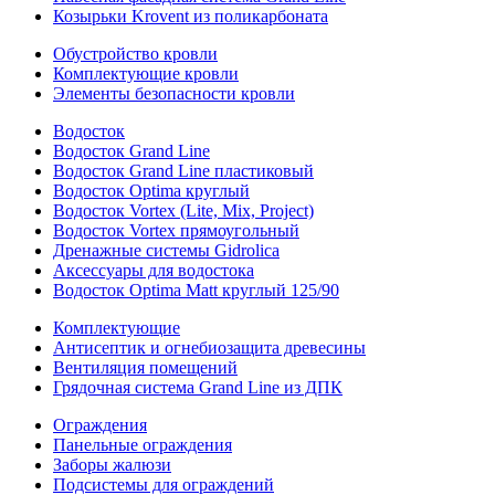
Козырьки Krovent из поликарбоната
Обустройство кровли
Комплектующие кровли
Элементы безопасности кровли
Водосток
Водосток Grand Line
Водосток Grand Line пластиковый
Водосток Optima круглый
Водосток Vortex (Lite, Mix, Project)
Водосток Vortex прямоугольный
Дренажные системы Gidrolica
Аксессуары для водостока
Водосток Optima Matt круглый 125/90
Комплектующие
Антисептик и огнебиозащита древесины
Вентиляция помещений
Грядочная система Grand Line из ДПК
Ограждения
Панельные ограждения
Заборы жалюзи
Подсистемы для ограждений