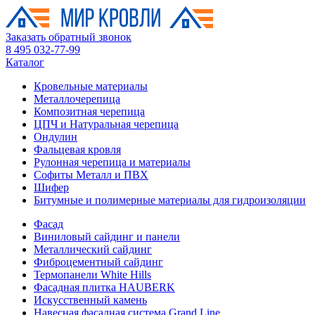
Заказать обратный звонок
8 495 032-77-99
Каталог
Кровельные материалы
Металлочерепица
Композитная черепица
ЦПЧ и Натуральная черепица
Ондулин
Фальцевая кровля
Рулонная черепица и материалы
Софиты Металл и ПВХ
Шифер
Битумные и полимерные материалы для гидроизоляции
Фасад
Виниловый сайдинг и панели
Металлический сайдинг
Фиброцементный сайдинг
Термопанели White Hills
Фасадная плитка HAUBERK
Искусственный камень
Навесная фасадная система Grand Line