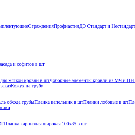
мплектующие
Ограждения
Профнастил
ДЭ Стандарт и Нестандар
асада и софитов в шт
для мягкой кровли в шт
Доборные элементы кровли из МЧ и ПН
заказ
Кожух на трубу
ль обхода трубы
Планка капельник в шт
Планки лобовые в шт
Пл
рники
ЮГ
Планка карнизная широкая 100х85 в шт