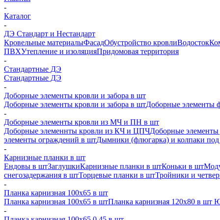
-
Каталог
-
ДЭ Стандарт и Нестандарт
Кровельные материалы
Фасад
Обустройство кровли
Водосток
Ко
ПВХ
Утепление и изоляция
Придомовая территория
-
Стандартные ДЭ
Стандартные ДЭ
-
Доборные элементы кровли и забора в шт
Доборные элементы кровли и забора в шт
Доборные элементы ф
-
Доборные элементы кровли из МЧ и ПН в шт
Доборные элеменнты кровли из КЧ и ЦПЧ
Доборные элементы 
элементы ограждений в шт
Дымники (флюгарка) и колпаки под 
-
Карнизные планки в шт
Ендовы в шт
Заглушки
Карнизные планки в шт
Коньки в шт
Моду
снегозадержания в шт
Торцевые планки в шт
Тройники и четве
-
Планка карнизная 100х65 в шт
Планка карнизная 100х65 в шт
Планка карнизная 120х80 в шт 
-
Планка карнизная 100х65 0,45 в шт