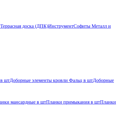
т
Террасная доска (ДПК)
Инструмент
Софиты Металл и
 в шт
Доборные элементы кровли Фальц в шт
Доборные
анки мансардные в шт
Планки примыкания в шт
Планки