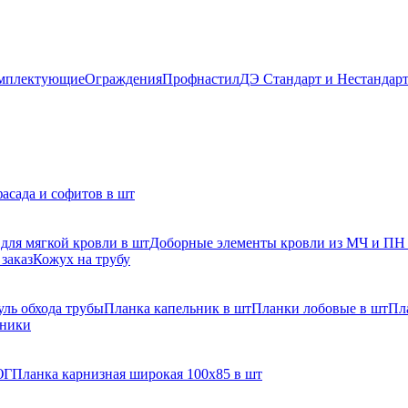
мплектующие
Ограждения
Профнастил
ДЭ Стандарт и Нестандар
асада и софитов в шт
для мягкой кровли в шт
Доборные элементы кровли из МЧ и ПН
заказ
Кожух на трубу
ль обхода трубы
Планка капельник в шт
Планки лобовые в шт
Пл
рники
ЮГ
Планка карнизная широкая 100х85 в шт