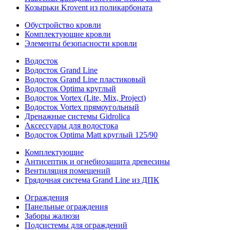
Козырьки Krovent из поликарбоната
Обустройство кровли
Комплектующие кровли
Элементы безопасности кровли
Водосток
Водосток Grand Line
Водосток Grand Line пластиковый
Водосток Optima круглый
Водосток Vortex (Lite, Mix, Project)
Водосток Vortex прямоугольный
Дренажные системы Gidrolica
Аксессуары для водостока
Водосток Optima Matt круглый 125/90
Комплектующие
Антисептик и огнебиозащита древесины
Вентиляция помещений
Грядочная система Grand Line из ДПК
Ограждения
Панельные ограждения
Заборы жалюзи
Подсистемы для ограждений