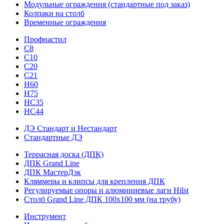
Модульные ограждения (стандартные под заказ)
Колпаки на столб
Временные ограждения
Профнастил
С8
С10
С20
С21
H60
H75
HС35
НС44
ДЭ Стандарт и Нестандарт
Стандартные ДЭ
Террасная доска (ДПК)
ДПК Grand Line
ДПК МастерДэк
Кляммеры и клипсы для крепления ДПК
Регулируемые опоры и алюминиевые лаги Hilst
Столб Grand Line ДПК 100х100 мм (на трубу)
Инструмент