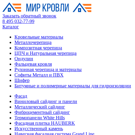
Заказать обратный звонок
8 495 032-77-99
Каталог
Кровельные материалы
Металлочерепица
Композитная черепица
ЦПЧ и Натуральная черепица
Ондулин
Фальцевая кровля
Рулонная черепица и материалы
Софиты Металл и ПВХ
Шифер
Битумные и полимерные материалы для гидроизоляции
Фасад
Виниловый сайдинг и панели
Металлический сайдинг
Фиброцементный сайдинг
Термопанели White Hills
Фасадная плитка HAUBERK
Искусственный камень
Навесная фасадная система Grand Line