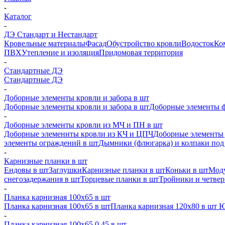
-
Каталог
-
ДЭ Стандарт и Нестандарт
Кровельные материалы
Фасад
Обустройство кровли
Водосток
Ко
ПВХ
Утепление и изоляция
Придомовая территория
-
Стандартные ДЭ
Стандартные ДЭ
-
Доборные элементы кровли и забора в шт
Доборные элементы кровли и забора в шт
Доборные элементы ф
-
Доборные элементы кровли из МЧ и ПН в шт
Доборные элеменнты кровли из КЧ и ЦПЧ
Доборные элементы 
элементы ограждений в шт
Дымники (флюгарка) и колпаки под 
-
Карнизные планки в шт
Ендовы в шт
Заглушки
Карнизные планки в шт
Коньки в шт
Моду
снегозадержания в шт
Торцевые планки в шт
Тройники и четве
-
Планка карнизная 100х65 в шт
Планка карнизная 100х65 в шт
Планка карнизная 120х80 в шт 
-
Планка карнизная 100х65 0,45 в шт