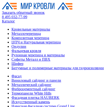
Заказать обратный звонок
8 495 032-77-99
Каталог
Кровельные материалы
Металлочерепица
Композитная черепица
ЦПЧ и Натуральная черепица
Ондулин
Фальцевая кровля
Рулонная черепица и материалы
Софиты Металл и ПВХ
Шифер
Битумные и полимерные материалы для гидроизоляции
Фасад
Виниловый сайдинг и панели
Металлический сайдинг
Фиброцементный сайдинг
Термопанели White Hills
Фасадная плитка HAUBERK
Искусственный камень
Навесная фасадная система Grand Line