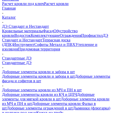
Расчет кровли под ключ
Расчет кровли
Главная
-
Каталог
-
ДЭ Стандарт и Нестандарт
Кровельные материалы
Фасад
Обустройство
кровли
Водосток
Комплектующие
Ограждения
Профнастил
ДЭ
Стандарт и Нестандарт
Террасная доска
(ДПК)
Инструмент
Софиты Металл и ПВХ
Утепление и
изоляция
Придомовая территория
-
Стандартные ДЭ
Стандартные ДЭ
-
Доборные элементы кровли и забора в шт
Доборные элементы кровли и забора в шт
Доборные элементы
фасада и софитов в шт
-
Доборные элементы кровли из МЧ и ПН в шт
Доборные элеменнты кровли из КЧ и ЦПЧ
Доборные
элементы для мягкой кровли в шт
Доборные элементы кровли
из МЧ и ПН в шт
Доборные элементы кровли Фальц в
шт
Доборные элементы ограждений в шт
Дымники (флюгарка)
и колпаки под заказ
Кожух на трубу