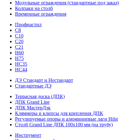
Модульные ограждения (стандартные под заказ)
Колпаки на столб
Временные ограждения
Профнастил
С8
С10
С20
С21
H60
H75
HС35
НС44
ДЭ Стандарт и Нестандарт
Стандартные ДЭ
Террасная доска (ДПК)
ДПК Grand Line
ДПК МастерДэк
Кляммеры и клипсы для крепления ДПК
Регулируемые опоры и алюминиевые лаги Hilst
Столб Grand Line ДПК 100х100 мм (на трубу)
Инструмент