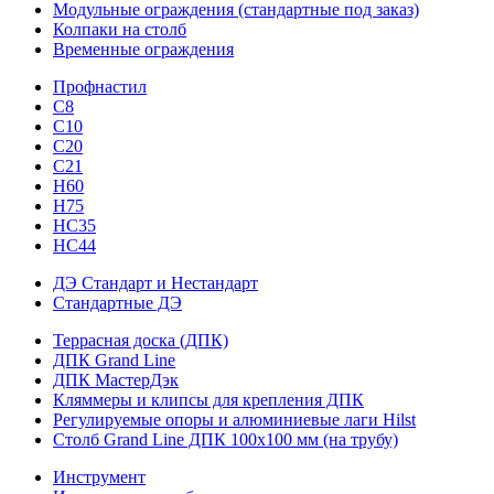
Модульные ограждения (стандартные под заказ)
Колпаки на столб
Временные ограждения
Профнастил
С8
С10
С20
С21
H60
H75
HС35
НС44
ДЭ Стандарт и Нестандарт
Стандартные ДЭ
Террасная доска (ДПК)
ДПК Grand Line
ДПК МастерДэк
Кляммеры и клипсы для крепления ДПК
Регулируемые опоры и алюминиевые лаги Hilst
Столб Grand Line ДПК 100х100 мм (на трубу)
Инструмент