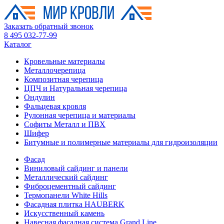
Заказать обратный звонок
8 495 032-77-99
Каталог
Кровельные материалы
Металлочерепица
Композитная черепица
ЦПЧ и Натуральная черепица
Ондулин
Фальцевая кровля
Рулонная черепица и материалы
Софиты Металл и ПВХ
Шифер
Битумные и полимерные материалы для гидроизоляции
Фасад
Виниловый сайдинг и панели
Металлический сайдинг
Фиброцементный сайдинг
Термопанели White Hills
Фасадная плитка HAUBERK
Искусственный камень
Навесная фасадная система Grand Line