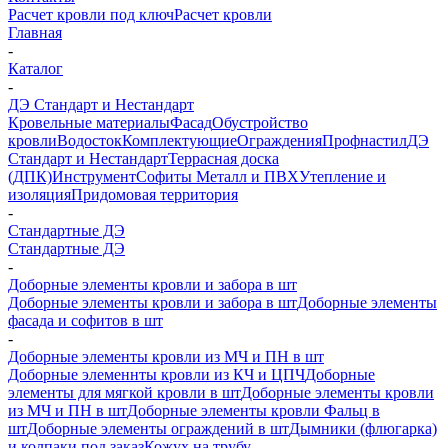
Расчет кровли под ключ
Расчет кровли
Главная
-
Каталог
-
ДЭ Стандарт и Нестандарт
Кровельные материалы
Фасад
Обустройство
кровли
Водосток
Комплектующие
Ограждения
Профнастил
ДЭ
Стандарт и Нестандарт
Террасная доска
(ДПК)
Инструмент
Софиты Металл и ПВХ
Утепление и
изоляция
Придомовая территория
-
Стандартные ДЭ
Стандартные ДЭ
-
Доборные элементы кровли и забора в шт
Доборные элементы кровли и забора в шт
Доборные элементы
фасада и софитов в шт
-
Доборные элементы кровли из МЧ и ПН в шт
Доборные элеменнты кровли из КЧ и ЦПЧ
Доборные
элементы для мягкой кровли в шт
Доборные элементы кровли
из МЧ и ПН в шт
Доборные элементы кровли Фальц в
шт
Доборные элементы ограждений в шт
Дымники (флюгарка)
и колпаки под заказ
Кожух на трубу