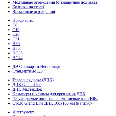
Модульные ограждения (стандартные под заказ)
Колпаки на столб
Временные ограждения
Профнастил
С8
С10
С20
С21
H60
H75
HС35
НС44
ДЭ Стандарт и Нестандарт
Стандартные ДЭ
Террасная доска (ДПК)
ДПК Grand Line
ДПК МастерДэк
Кляммеры и клипсы для крепления ДПК
Регулируемые опоры и алюминиевые лаги Hilst
Столб Grand Line ДПК 100х100 мм (на трубу)
Инструмент