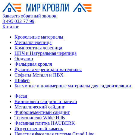
Заказать обратный звонок
8 495 032-77-99
Каталог
Кровельные материалы
Металлочерепица
Композитная черепица
ЦПЧ и Натуральная черепица
Ондулин
Фальцевая кровля
Рулонная черепица и материалы
Софиты Металл и ПВХ
Шифер
Битумные и полимерные материалы для гидроизоляции
Фасад
Виниловый сайдинг и панели
Металлический сайдинг
Фиброцементный сайдинг
Термопанели White Hills
Фасадная плитка HAUBERK
Искусственный камень
Навесная фасадная система Grand Line