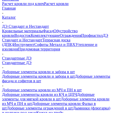
Расчет кровли под ключ
Расчет кровли
Главная
-
Каталог
-
ДЭ Стандарт и Нестандарт
Кровельные материалы
Фасад
Обустройство
кровли
Водосток
Комплектующие
Ограждения
Профнастил
ДЭ
Стандарт и Нестандарт
Террасная доска
(ДПК)
Инструмент
Софиты Металл и ПВХ
Утепление и
изоляция
Придомовая территория
-
Стандартные ДЭ
Стандартные ДЭ
-
Доборные элементы кровли и забора в шт
Доборные элементы кровли и забора в шт
Доборные элементы
фасада и софитов в шт
-
Доборные элементы кровли из МЧ и ПН в шт
Доборные элеменнты кровли из КЧ и ЦПЧ
Доборные
элементы для мягкой кровли в шт
Доборные элементы кровли
из МЧ и ПН в шт
Доборные элементы кровли Фальц в
шт
Доборные элементы ограждений в шт
Дымники (флюгарка)
и колпаки под заказ
Кожух на трубу