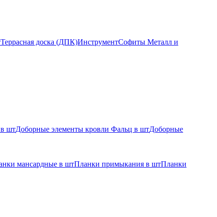
т
Террасная доска (ДПК)
Инструмент
Софиты Металл и
 в шт
Доборные элементы кровли Фальц в шт
Доборные
анки мансардные в шт
Планки примыкания в шт
Планки