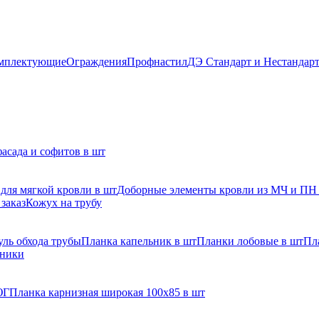
мплектующие
Ограждения
Профнастил
ДЭ Стандарт и Нестандар
асада и софитов в шт
для мягкой кровли в шт
Доборные элементы кровли из МЧ и ПН
заказ
Кожух на трубу
ль обхода трубы
Планка капельник в шт
Планки лобовые в шт
Пл
рники
ЮГ
Планка карнизная широкая 100х85 в шт