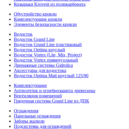
Козырьки Krovent из поликарбоната
Обустройство кровли
Комплектующие кровли
Элементы безопасности кровли
Водосток
Водосток Grand Line
Водосток Grand Line пластиковый
Водосток Optima круглый
Водосток Vortex (Lite, Mix, Project)
Водосток Vortex прямоугольный
Дренажные системы Gidrolica
Аксессуары для водостока
Водосток Optima Matt круглый 125/90
Комплектующие
Антисептик и огнебиозащита древесины
Вентиляция помещений
Грядочная система Grand Line из ДПК
Ограждения
Панельные ограждения
Заборы жалюзи
Подсистемы для ограждений