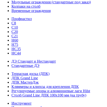
Модульные ограждения (стандартные под заказ)
Колпаки на столб
Временные ограждения
Профнастил
С8
С10
С20
С21
H60
H75
HС35
НС44
ДЭ Стандарт и Нестандарт
Стандартные ДЭ
Террасная доска (ДПК)
ДПК Grand Line
ДПК МастерДэк
Кляммеры и клипсы для крепления ДПК
Регулируемые опоры и алюминиевые лаги Hilst
Столб Grand Line ДПК 100х100 мм (на трубу)
Инструмент