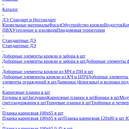
-
Каталог
-
ДЭ Стандарт и Нестандарт
Кровельные материалы
Фасад
Обустройство кровли
Водосток
Ко
ПВХ
Утепление и изоляция
Придомовая территория
-
Стандартные ДЭ
Стандартные ДЭ
-
Доборные элементы кровли и забора в шт
Доборные элементы кровли и забора в шт
Доборные элементы ф
-
Доборные элементы кровли из МЧ и ПН в шт
Доборные элеменнты кровли из КЧ и ЦПЧ
Доборные элементы 
элементы ограждений в шт
Дымники (флюгарка) и колпаки под 
-
Карнизные планки в шт
Ендовы в шт
Заглушки
Карнизные планки в шт
Коньки в шт
Моду
снегозадержания в шт
Торцевые планки в шт
Тройники и четве
-
Планка карнизная 100х65 в шт
Планка карнизная 100х65 в шт
Планка карнизная 120х80 в шт 
-
Планка карнизная 100х65 0,45 в шт