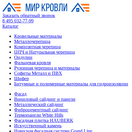
Заказать обратный звонок
8 495 032-77-99
Каталог
Кровельные материалы
Металлочерепица
Композитная черепица
ЦПЧ и Натуральная черепица
Ондулин
Фальцевая кровля
Рулонная черепица и материалы
Софиты Металл и ПВХ
Шифер
Битумные и полимерные материалы для гидроизоляции
Фасад
Виниловый сайдинг и панели
Металлический сайдинг
Фиброцементный сайдинг
Термопанели White Hills
Фасадная плитка HAUBERK
Искусственный камень
Навесная фасадная система Grand Line